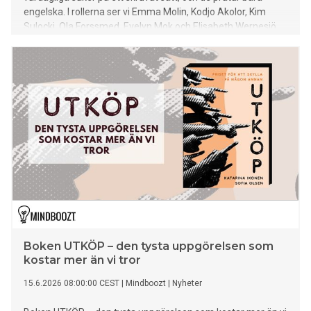
engelska. I rollerna ser vi Emma Molin, Kodjo Akolor, Kim
Sulocki, Ola Forssmed, Evelyn Mok och Elisabeth Wernesjö.
Welcome inside! Premiär 15/6 på UR Play och 30/8 på SVT
Barn 3/8 kl. 17:45.
Boken UTKÖP – den tysta uppgörelsen som
kostar mer än vi tror
15.6.2026 08:00:00 CEST
|
Mindboozt
|
Nyheter