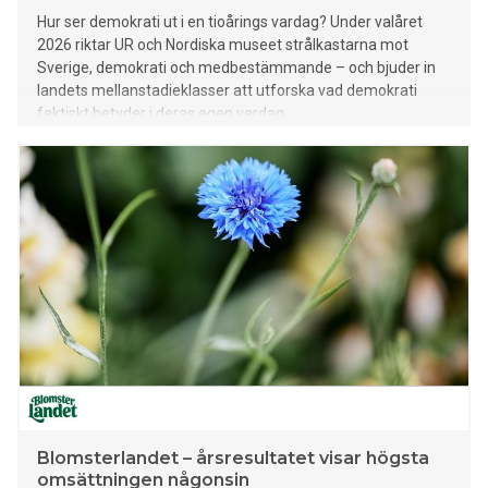
Hur ser demokrati ut i en tioårings vardag? Under valåret
2026 riktar UR och Nordiska museet strålkastarna mot
Sverige, demokrati och medbestämmande – och bjuder in
landets mellanstadieklasser att utforska vad demokrati
faktiskt betyder i deras egen vardag.
Blomsterlandet – årsresultatet visar högsta
omsättningen någonsin