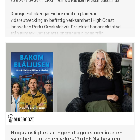
30.6.2026 09:30:00 CEST
|
Domsjö Fabriker
|
Pressmeddelande
Domsjö Fabriker går vidare med en planerad
vidareutveckling av befintlig verksamhet i High Coast
Innovation Park i Örnsköldsvik. Projektet har ansökt stöd
från Klimatklivet för att uppgradera biogas från
industriprocesser till flytande biogas, LBG, som kan ersätta
fossil diesel i tunga transporter. Målet är att anläggningen
ska vara i drift under fjärde kvartalet 2028.
Högkänslighet är ingen diagnos och inte en
svaghet — utan en yrkesfördel: Ny bok om