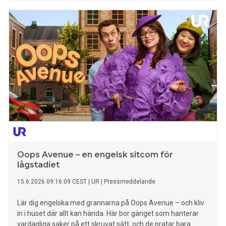
risks. Moreover, one central component is often overlooked
in discussions about digital and technological independence:
the router. As the digital hub in homes and offices, more
than 90 percent of all data flows through it. Four leading
European manufacturers are therefore founding SAFENet,
the Sovereignty Alliance for European Network Technology,
and are calling for routers and network devices to be
protected by policymakers just as rigorously as 5G networks.
Oops Avenue – en engelsk sitcom för
lågstadiet
15.6.2026 09:16:09 CEST
|
UR
|
Pressmeddelande
Lär dig engelska med grannarna på Oops Avenue – och kliv
in i huset där allt kan hända. Här bor gänget som hanterar
vardagliga saker på ett skruvat sätt, och de pratar bara