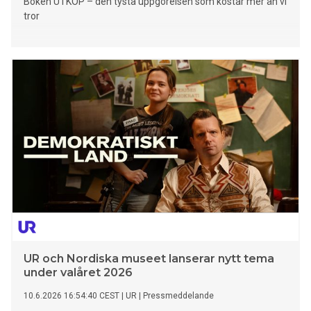
Boken UTKÖP – den tysta uppgörelsen som kostar mer än vi
tror
UR och Nordiska museet lanserar nytt tema
under valåret 2026
10.6.2026 16:54:40 CEST
|
UR
|
Pressmeddelande