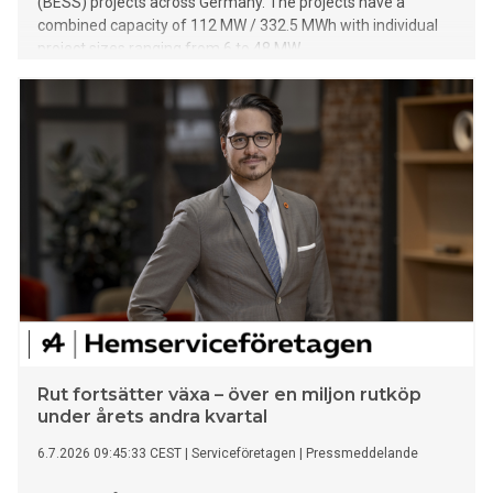
(BESS) projects across Germany. The projects have a
combined capacity of 112 MW / 332.5 MWh with individual
project sizes ranging from 6 to 48 MW.
Rut fortsätter växa – över en miljon rutköp
under årets andra kvartal
6.7.2026 09:45:33 CEST
|
Serviceföretagen
|
Pressmeddelande