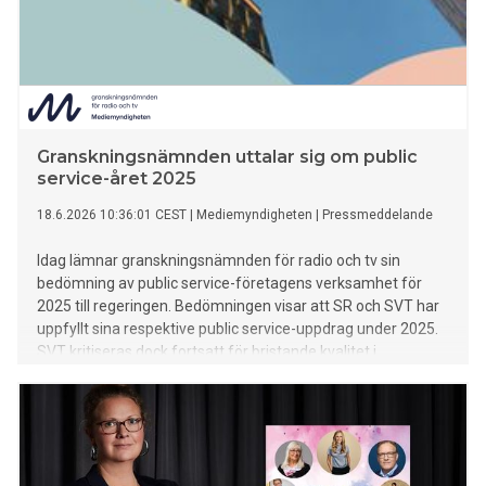
Granskningsnämnden uttalar sig om public
service-året 2025
18.6.2026 10:36:01 CEST
|
Mediemyndigheten
|
Pressmeddelande
Idag lämnar granskningsnämnden för radio och tv sin
bedömning av public service-företagens verksamhet för
2025 till regeringen. Bedömningen visar att SR och SVT har
uppfyllt sina respektive public service-uppdrag under 2025.
SVT kritiseras dock fortsatt för bristande kvalitet i
textningen. UR har uppfyllt uppdraget utom i ett avseende
som gäller utbildningsutbudet för högskolan.