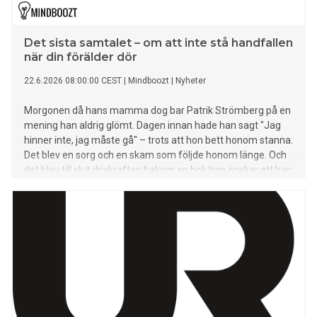
Det sista samtalet – om att inte stå handfallen
när din förälder dör
22.6.2026 08:00:00 CEST
|
Mindboozt
|
Nyheter
Morgonen då hans mamma dog bar Patrik Strömberg på en
mening han aldrig glömt. Dagen innan hade han sagt "Jag
hinner inte, jag måste gå" – trots att hon bett honom stanna.
Det blev en sorg och en skam som följde honom länge. Och
det blev till slut drivkraften bakom en bok han önskar att han
själv hade haft. De flesta av oss kommer förr eller senare att
stå ungefär där han stod: bredvid en förälder som närmar
sig livets slut. Ändå är det få som känner sig förberedda –
vare sig för det känslomässiga eller för allt det praktiska
som plötsligt landar i knät. För ensambarn, som Patrik, blir
tyngden extra tydlig: det finns ingen att dela besluten med.
I Det sista samtalet har han samlat det han själv saknade.
Boken är en praktisk handledning för anhöriga och
dödsboansvariga och följer hela vägen från dödstillfället till