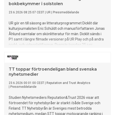
bokbekymmer i solstolen
23.6.2026 08:25:07 CEST
|
UR
|
Pressmeddelande
UR gör en till säsong av litteraturprogrammet Dicklit där
kulturjournalisten Eric Schüldt och manusförfattaren Jonas
Åhlund samtalar om skönlitteratur för män. Dicklit sänds i
P1 samt i längre filmade versioner på UR Play och på andra
podd- och videoplattformar. Premiär torsdag 25 juni.
TT toppar förtroendeligan bland svenska
nyhetsmedier
23.6.2026 00:01:00 CEST
|
Reputation and Trust Analytics
|
Pressmeddelande
Studien Nyhetsmediers Reputation&Trust 2026 visar att
förtroendet för nyhetsbyråer är starkt i både Sverige och
Finland. TT Nyhetsbyrån är Sveriges mest betrodda
nyhetsmedium, medan STT toppar motsvarande ranking i