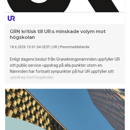
bouppteckning och tömning av bostad. Fast boken handlar
lika mycket om något annat: att inte stå ensam. Om att våga
be både vänner och professionella om hjälp, och att mitt i
GRN kritisk till UR:s minskade volym mot
högskolan
18.6.2026 15:01:04 CEST
|
UR
|
Pressmeddelande
Enligt dagens beslut från Granskningsnämnden uppfyller UR
sitt public service-uppdrag på alla punkter utom en.
Nämnden har fortsatt synpunkter på hur UR uppfyller sitt
uppdrag mot högskolan.