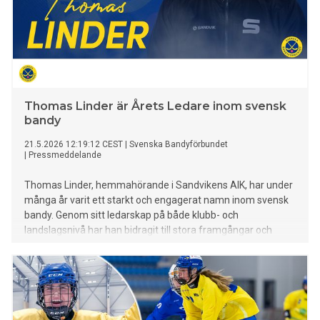
Thomas Linder är Årets Ledare inom svensk
bandy
21.5.2026 12:19:12 CEST
|
Svenska Bandyförbundet
|
Pressmeddelande
Thomas Linder, hemmahörande i Sandvikens AIK, har under
många år varit ett starkt och engagerat namn inom svensk
bandy. Genom sitt ledarskap på både klubb- och
landslagsnivå har han bidragit till stora framgångar och
utvecklat spelare på alla nivåer. Nu har han röstats fram till
Årets Ledare.