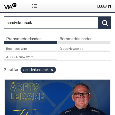
LOGGA IN
Pressmeddelanden
Börsmeddelanden
Business Wire
GlobeNewswire
ACCESS Newswire
2
träffar
sandvikensaik