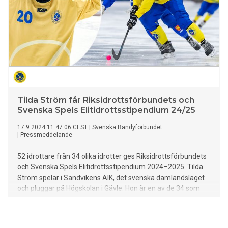
Tilda Ström får Riksidrottsförbundets och
Svenska Spels Elitidrottsstipendium 24/25
17.9.2024 11:47:06 CEST
|
Svenska Bandyförbundet
|
Pressmeddelande
52 idrottare från 34 olika idrotter ges Riksidrottsförbundets
och Svenska Spels Elitidrottsstipendium 2024–2025. Tilda
Ström spelar i Sandvikens AIK, det svenska damlandslaget
och pluggar på Högskolan i Gävle. Hon är en av de 34 som
får ta emot stipendiet i år. På listan finns bland annat
blivande jurister, poliser och läkare som under utbildningen
får stöd för att fortsätta utöva sin idrott.