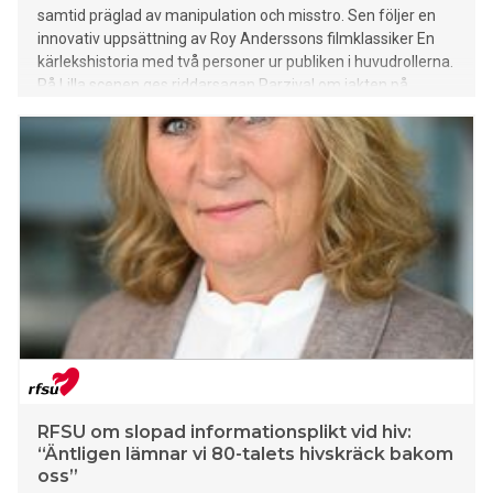
samtid präglad av manipulation och misstro. Sen följer en
innovativ uppsättning av Roy Anderssons filmklassiker En
kärlekshistoria med två personer ur publiken i huvudrollerna.
På Lilla scenen ges riddarsagan Parzival om jakten på
mening i regi av Marie Nikazm Bakken och svenskt nyskrivet
med Fåglarna om en grupp människor fast i ett hus i regi av
Freja Hallberg. På Målarsalen regisserar Ada Berger
Antikrist, baserad på Lars von Triers film. Därutöver den
Kairofödde kanadensiske författaren Omar El Akkads
uppgörelse med västvärlden, En dag kommer alla alltid att
ha varit mot det här. Detta och mycket mer på scenerna i
höst. Biljetterna släpps idag.
RFSU om slopad informationsplikt vid hiv:
“Äntligen lämnar vi 80-talets hivskräck bakom
oss”