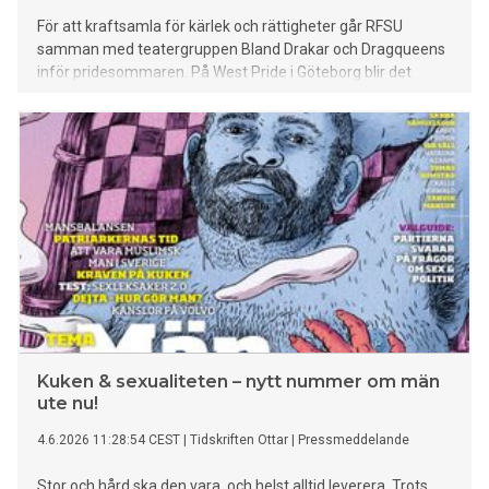
För att kraftsamla för kärlek och rättigheter går RFSU
samman med teatergruppen Bland Drakar och Dragqueens
inför pridesommaren. På West Pride i Göteborg blir det
föreställningar för både barn och vuxna i helgen.
Kuken & sexualiteten – nytt nummer om män
ute nu!
4.6.2026 11:28:54 CEST
|
Tidskriften Ottar
|
Pressmeddelande
Stor och hård ska den vara, och helst alltid leverera. Trots