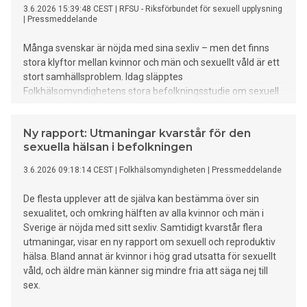
3.6.2026 15:39:48 CEST
|
RFSU - Riksförbundet för sexuell upplysning
|
Pressmeddelande
Många svenskar är nöjda med sina sexliv – men det finns
stora klyftor mellan kvinnor och män och sexuellt våld är ett
stort samhällsproblem. Idag släpptes
Folkhälsomyndighetens stora befolkningsstudie om sexuell
hälsa. Här är RFSU:s analys.
Ny rapport: Utmaningar kvarstår för den
sexuella hälsan i befolkningen
3.6.2026 09:18:14 CEST
|
Folkhälsomyndigheten
|
Pressmeddelande
De flesta upplever att de själva kan bestämma över sin
sexualitet, och omkring hälften av alla kvinnor och män i
Sverige är nöjda med sitt sexliv. Samtidigt kvarstår flera
utmaningar, visar en ny rapport om sexuell och reproduktiv
hälsa. Bland annat är kvinnor i hög grad utsatta för sexuellt
våld, och äldre män känner sig mindre fria att säga nej till
sex.