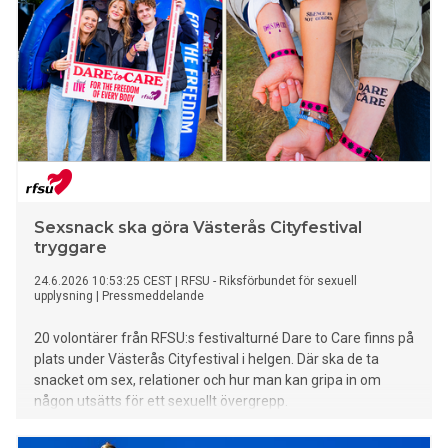
Sexsnack ska göra Västerås Cityfestival
tryggare
24.6.2026 10:53:25 CEST
|
RFSU - Riksförbundet för sexuell
upplysning
|
Pressmeddelande
20 volontärer från RFSU:s festivalturné Dare to Care finns på
plats under Västerås Cityfestival i helgen. Där ska de ta
snacket om sex, relationer och hur man kan gripa in om
någon utsätts för ett sexuellt övergrepp.