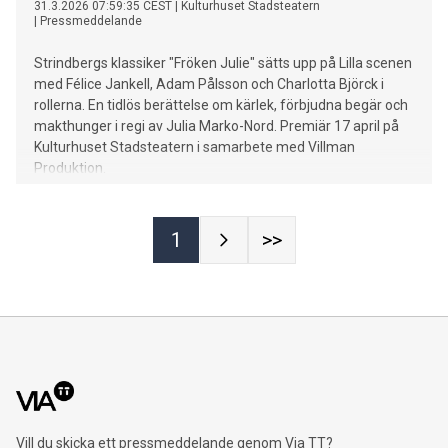
31.3.2026 07:59:35 CEST
|
Kulturhuset Stadsteatern
|
Pressmeddelande
Strindbergs klassiker "Fröken Julie" sätts upp på Lilla scenen
med Félice Jankell, Adam Pålsson och Charlotta Björck i
rollerna. En tidlös berättelse om kärlek, förbjudna begär och
makthunger i regi av Julia Marko-Nord. Premiär 17 april på
Kulturhuset Stadsteatern i samarbete med Villman
Produktion.
1
>>
Vill du skicka ett pressmeddelande genom Via TT?