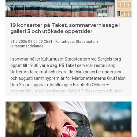
19 konserter på Taket, sommarvernissage i
galleri 3 och utökade öppettider
21.5.2026 09:00:00 CEST
|
Kulturhuset Stadsteatern
|
Pressmeddelande
I sommar håller Kulturhuset Stadsteatern vid Sergels torg
öppet till 19.30 varje dag. På Taket serverar restaurang
Dotter Voltaire mat och dryck, det blir konserter under juni
och augusti samt nypremiär för Marionetteaterns Gruffalon.
Den 25 juni öppnar utställningen Elisabeth Ohlson –
retrospektiv med vernissage i Galleri 3. Dessutom erbjuder
Konstverkstan och Kulturhusets fyra profilbibliotek
läsupplevelser och aktiviteter för alla åldrar.