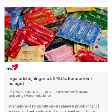
för sexuellt våld.
Inga prishöjningar på RFSU:s kondomer i
nuläget
22.4.2026 15:02:05 CEST
|
RFSU - Riksförbundet för sexuell
upplysning
|
Pressmeddelande
Internationella kondomtillverkare planerar prisökningar på
kondomer i Irankrigets spår. Just nu påverkas dock inte