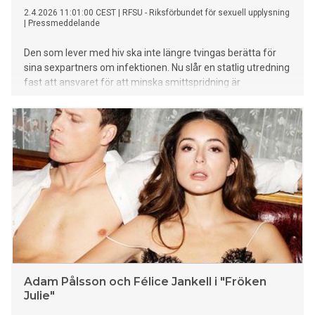
2.4.2026 11:01:00 CEST
|
RFSU - Riksförbundet för sexuell upplysning
|
Pressmeddelande
Den som lever med hiv ska inte längre tvingas berätta för
sina sexpartners om infektionen. Nu slår en statlig utredning
fast att ansvaret för att minska smittspridning är
gemensamt och föreslår att informationsplikten tas bort.
Ett viktigt besked, enligt RFSU.
Adam Pålsson och Félice Jankell i "Fröken
Julie"