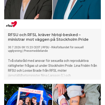
RFSU och RFSL kräver hbtqi-besked –
ministrar mot väggen på Stockholm Pride
30.7.2026 08:15:23 CEST
|
RFSU - Riksförbundet för sexuell
upplysning
|
Pressmeddelande
Två statsråd med ansvar för sexuella och reproduktiva
rättigheter frågas ut under Stockholm Pride. Lina Fridén från
RFSU och Lovise Brade från RFSL möter
jämställdhetsminister Nina Larsson (L) och
socialtjänstminister Camilla Waltersson Grönvall (M).