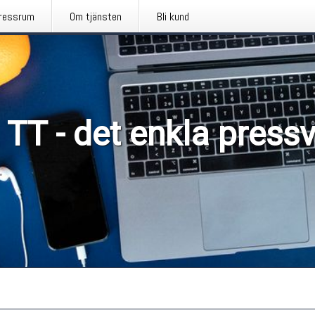
ressrum
Om tjänsten
Bli kund
 TT - det enkla press