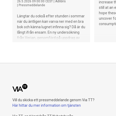
26.5.2026 09:00:00 CEST
|
Adlibris
increase t
|
Pressmeddelande
still at an
hope thes
Längtar du också efter stunden i sommar
uncover fo
när du äntligen kan varva ner med en bra
consumpti
bok och känna lugnet infinna sig? Då är du
långt ifrån ensam. En ny undersökning
från Verian, genomförd på uppdrag av
Adlibris, visar att läsning spelar en viktig
roll för svenskarnas välmående i en
annars stressig vardag.
Vill du skicka ett pressmeddelande genom Via TT?
Här hittar du mer information om tjänsten