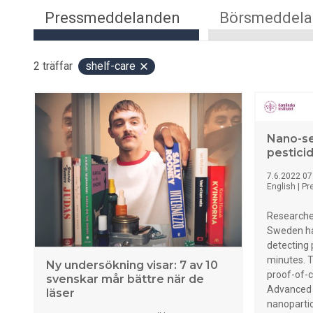
Pressmeddelanden
Börsmeddel
2
träffar
shelf-care
Nano-se
pesticid
7.6.2022 07
English
|
Pr
Researcher
Sweden ha
detecting p
minutes. T
Ny undersökning visar: 7 av 10
proof-of-c
svenskar mår bättre när de
Advanced 
läser
nanopartic