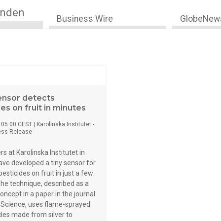
anden
Business Wire
GlobeNew
nsor detects
es on fruit in minutes
:05:00 CEST
|
Karolinska Institutet -
ess Release
s at Karolinska Institutet in
ve developed a tiny sensor for
esticides on fruit in just a few
he technique, described as a
oncept in a paper in the journal
Science, uses flame-sprayed
les made from silver to