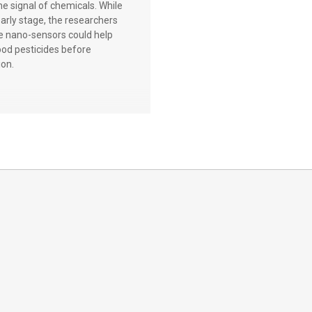
he signal of chemicals. While
 early stage, the researchers
e nano-sensors could help
od pesticides before
on.