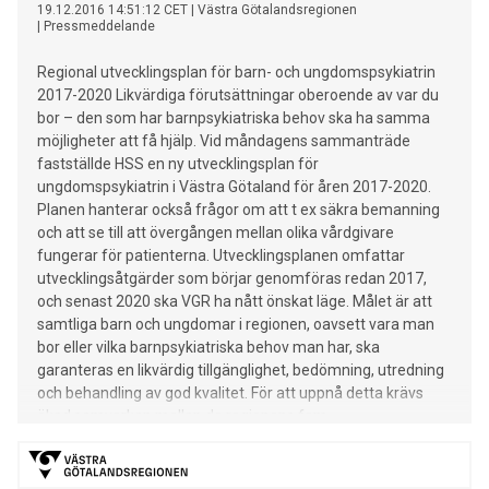
19.12.2016 14:51:12 CET
|
Västra Götalandsregionen
|
Pressmeddelande
Regional utvecklingsplan för barn- och ungdomspsykiatrin
2017-2020 Likvärdiga förutsättningar oberoende av var du
bor – den som har barnpsykiatriska behov ska ha samma
möjligheter att få hjälp. Vid måndagens sammanträde
fastställde HSS en ny utvecklingsplan för
ungdomspsykiatrin i Västra Götaland för åren 2017-2020.
Planen hanterar också frågor om att t ex säkra bemanning
och att se till att övergången mellan olika vårdgivare
fungerar för patienterna. Utvecklingsplanen omfattar
utvecklingsåtgärder som börjar genomföras redan 2017,
och senast 2020 ska VGR ha nått önskat läge. Målet är att
samtliga barn och ungdomar i regionen, oavsett vara man
bor eller vilka barnpsykiatriska behov man har, ska
garanteras en likvärdig tillgänglighet, bedömning, utredning
och behandling av god kvalitet. För att uppnå detta krävs
ökad samverkan mellan de regionens fem
sjukhusförvaltningar. VGR vill avsluta beroendet av personal
från olika bemanningsföretag, vilket kräver att alla vakanser
fylls. Dessutom