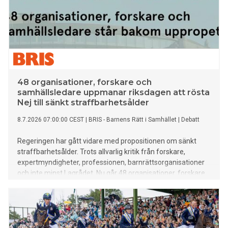
48 organisationer, forskare och
samhällsledare uppmanar riksdagen att rösta
Nej till sänkt straffbarhetsålder
8.7.2026 07:00:00 CEST
|
BRIS - Barnens Rätt i Samhället
|
Debatt
Regeringen har gått vidare med propositionen om sänkt
straffbarhetsålder. Trots allvarlig kritik från forskare,
expertmyndigheter, professionen, barnrättsorganisationer
och inte minst Lagrådet. Nu går 48 organisationer, forskare
och samhällsledare ut uppmanar riksdagen att rösta nej.