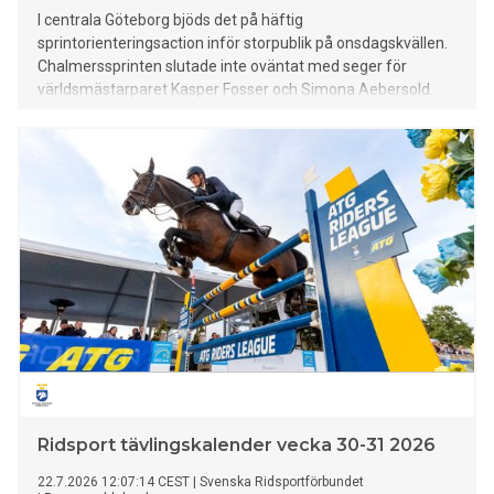
I centrala Göteborg bjöds det på häftig
sprintorienteringsaction inför storpublik på onsdagskvällen.
Chalmerssprinten slutade inte oväntat med seger för
världsmästarparet Kasper Fosser och Simona Aebersold.
”Enormt häftigt att springa O-Ringensprinten med så
mycket publik”, säger Fosser. Veteranen Jerker Lysell knep
andraplatsen före Isac von Krusenstierna. Vilma von
Krusenstierna tog en tredjeplats som bästa svenska i
damklassen.
Ridsport tävlingskalender vecka 30-31 2026
22.7.2026 12:07:14 CEST
|
Svenska Ridsportförbundet