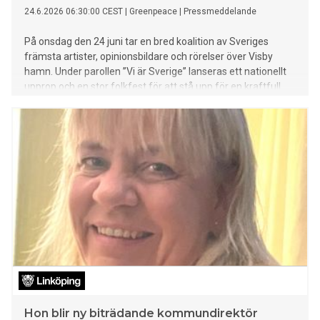
24.6.2026 06:30:00 CEST
|
Greenpeace
|
Pressmeddelande
På onsdag den 24 juni tar en bred koalition av Sveriges
främsta artister, opinionsbildare och rörelser över Visby
hamn. Under parollen ”Vi är Sverige” lanseras ett nationellt
upprop och en stor folkfest för att stå upp för en kraftfull
klimatpolitik, det öppna samhället och demokratin – värden
som arrangörerna menar är under direkt attack. Bakom
initiativet står bland andra Thomas Stenström, Cherrie, Erik
Lundin och Melissa Horn tillsammans med Greenpeace och
LiveGreen.
Hon blir ny biträdande kommundirektör