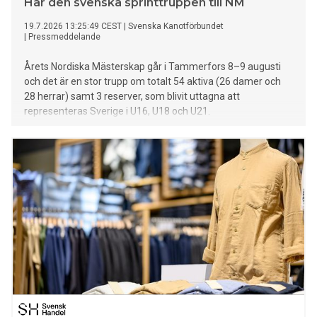
Här den svenska sprinttruppen till NM
19.7.2026 13:25:49 CEST
|
Svenska Kanotförbundet
|
Pressmeddelande
Årets Nordiska Mästerskap går i Tammerfors 8–9 augusti
och det är en stor trupp om totalt 54 aktiva (26 damer och
28 herrar) samt 3 reserver, som blivit uttagna att
representeras Sverige i U16, U18 och U21.