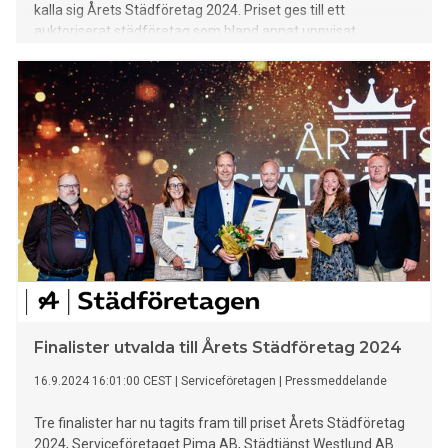
kalla sig Årets Städföretag 2024. Priset ges till ett
auktoriserat städföretag som bland annat uppvisat
god arbetsmiljö och goda fackliga relationer.
Finalister utvalda till Årets Städföretag 2024
16.9.2024 16:01:00 CEST
|
Serviceföretagen
|
Pressmeddelande
Tre finalister har nu tagits fram till priset Årets Städföretag
2024, Serviceföretaget Pima AB, Städtjänst Westlund AB