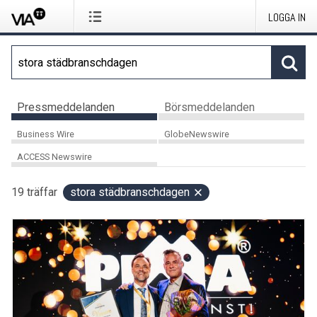
LOGGA IN
Pressmeddelanden
Börsmeddelanden
Business Wire
GlobeNewswire
ACCESS Newswire
19
träffar
stora städbranschdagen