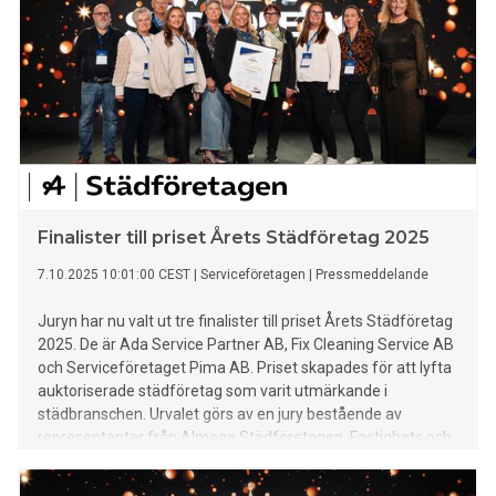
Finalister till priset Årets Städföretag 2025
7.10.2025 10:01:00 CEST
|
Serviceföretagen
|
Pressmeddelande
Juryn har nu valt ut tre finalister till priset Årets Städföretag
2025. De är Ada Service Partner AB, Fix Cleaning Service AB
och Serviceföretaget Pima AB. Priset skapades för att lyfta
auktoriserade städföretag som varit utmärkande i
städbranschen. Urvalet görs av en jury bestående av
representanter från Almega Städföretagen, Fastighets och
Kommunal. Vinnaren presenteras på Stora
Städbranschdagen, den 6 november.