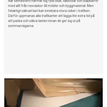
När semestern närmar sig fylls bilar, takboxar och släpkärror
med allt från resväskor till möbler och byggmaterial. Men
felaktigt säkrad last kan innebära stora risker i trafiken.
Därför uppmanas alla trafikanter att lägga lite extra tid på
att packa och säkra lasten innan de ger sig ut på
sommarvägarna.