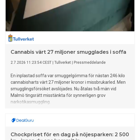
Cannabis värt 27 miljoner smugglades i soffa
2.7.2026 11:23:54 CEST
|
Tullverket
|
Pressmeddelande
En inplastad soffa var smuggelgömma för nästan 246 kilo
cannabisharts värt 27 miljoner kronor i missbrukarled. Men
smugglingsförsöket avslöjades. Nu åtalas två män vid
Malmö tingsrätt misstänkta för synnerligen grov
narkotikasmuggling.
Chockpriset för en dag på nöjesparken: 2 500