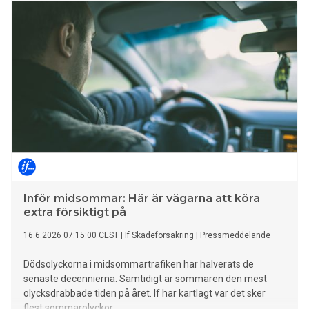
tänkt flyga. En av tre har ändrat sina planer till följd av detta.
De struntar i att flyga, avvaktar med att boka eller flyger
någon annanstans än de först planerat.
Inför midsommar: Här är vägarna att köra
extra försiktigt på
16.6.2026 07:15:00 CEST
|
If Skadeförsäkring
|
Pressmeddelande
Dödsolyckorna i midsommartrafiken har halverats de
senaste decennierna. Samtidigt är sommaren den mest
olycksdrabbade tiden på året. If har kartlagt var det sker
flest sommarolyckor.