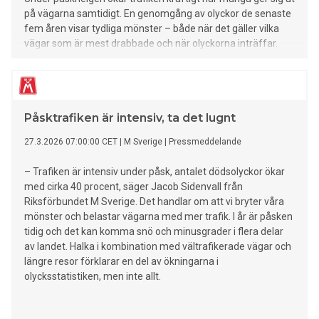
på vägarna samtidigt. En genomgång av olyckor de senaste
fem åren visar tydliga mönster – både när det gäller vilka
vägar som är mest drabbade och när olyckorna inträffar.
Påsktrafiken är intensiv, ta det lugnt
27.3.2026 07:00:00 CET
|
M Sverige
|
Pressmeddelande
– Trafiken är intensiv under påsk, antalet dödsolyckor ökar
med cirka 40 procent, säger Jacob Sidenvall från
Riksförbundet M Sverige. Det handlar om att vi bryter våra
mönster och belastar vägarna med mer trafik. I år är påsken
tidig och det kan komma snö och minusgrader i flera delar
av landet. Halka i kombination med vältrafikerade vägar och
längre resor förklarar en del av ökningarna i
olycksstatistiken, men inte allt.