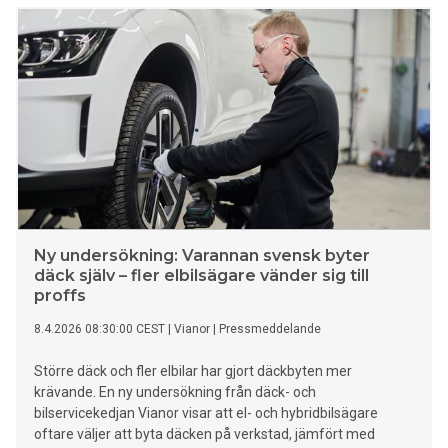
jag tycker att vi har fått jättemycket tid tillsammans och
haft jätteroligt och mycket mindre konflikter”, säger Lisa
Björk Örde.
Ny undersökning: Varannan svensk byter
däck själv – fler elbilsägare vänder sig till
proffs
8.4.2026 08:30:00 CEST
|
Vianor
|
Pressmeddelande
Större däck och fler elbilar har gjort däckbyten mer
krävande. En ny undersökning från däck- och
bilservicekedjan Vianor visar att el- och hybridbilsägare
oftare väljer att byta däcken på verkstad, jämfört med