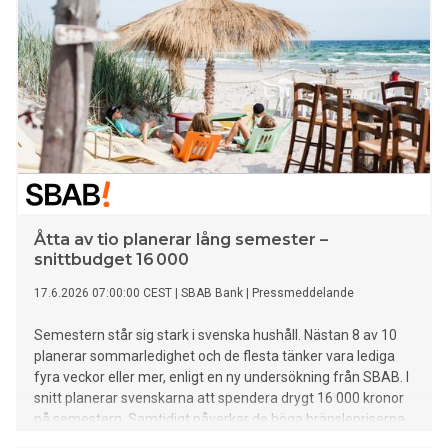
Åtta av tio planerar lång semester –
snittbudget 16 000
17.6.2026 07:00:00 CEST
|
SBAB Bank
|
Pressmeddelande
Semestern står sig stark i svenska hushåll. Nästan 8 av 10
planerar sommarledighet och de flesta tänker vara lediga
fyra veckor eller mer, enligt en ny undersökning från SBAB. I
snitt planerar svenskarna att spendera drygt 16 000 kronor
på semestern. Samtidigt påverkar de höga bränslepriserna
och risken för inställda avgångar planeringen för de som