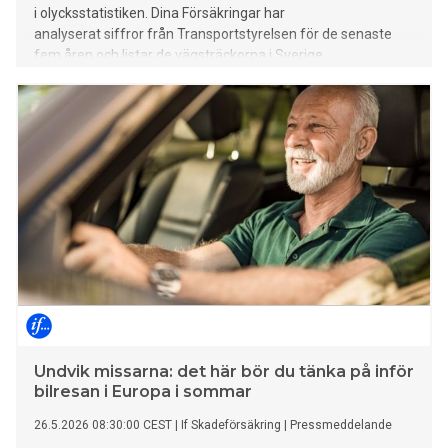
i olycksstatistiken. Dina Försäkringar har
analyserat siffror från Transportstyrelsen för de senaste
fem åren och listar de vägsträckorna i Sverige
där olycksrisken är som störst.
Undvik missarna: det här bör du tänka på inför
bilresan i Europa i sommar
26.5.2026 08:30:00 CEST
|
If Skadeförsäkring
|
Pressmeddelande