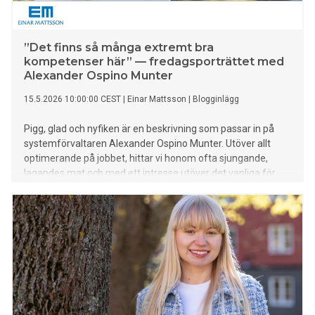
”Det finns så många extremt bra
kompetenser här” — fredagsporträttet med
Alexander Ospino Munter
15.5.2026 10:00:00 CEST
|
Einar Mattsson
|
Blogginlägg
Pigg, glad och nyfiken är en beskrivning som passar in på
systemförvaltaren Alexander Ospino Munter. Utöver allt
optimerande på jobbet, hittar vi honom ofta sjungande,
lagandes mat och med ett intresse utöver det vanliga för
berg-och-dalbanor. Han är kreativ, positiv och en
omtänksam kollega. Han blir inspirerad varje dag på jobbet
och då särskilt av sin kompetenta chef. Lär känna Alexander
i dagens fredagsporträtt: