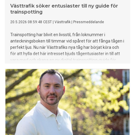
Västtrafik söker entusiaster till ny guide för
trainspotting
20.5.2026 08:59:48 CEST
|
Västtrafik
|
Pressmeddelande
Trainspotting har blivit en livsstil, från loknummer i
anteckningsboken till timmar vid spåret för att fånga tågen i
perfekt ljus. Nu när Västtrafiks nya tåg har börjat köra och
för att hylla det här intresset bjuds tågentusiaster in till att
vara med och skapa en ny digital trainspotting-guide för
Västra Götaland.