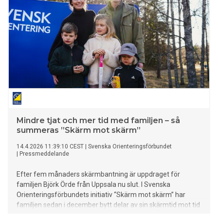
vardagskostnaderna dessutom ökar blir det ännu lättare att
små saker blir till bråk, säger Stefan Westerberg,
Länsförsäkringars privatekonom.
Mindre tjat och mer tid med familjen – så
summeras ”Skärm mot skärm”
14.4.2026 11:39:10 CEST
|
Svenska Orienteringsförbundet
|
Pressmeddelande
Efter fem månaders skärmbantning är uppdraget för
familjen Björk Örde från Uppsala nu slut. I Svenska
Orienteringsförbundets initiativ “Skärm mot skärm” har
familjen sedan i december bytt delar av sin skärmtid mot tid
i naturen. ”Jag var inte säker på att vi skulle greja det. Men