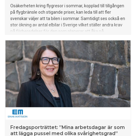
Osäkerheten kring flygresor i sommar, kopplad till tillgången
på flygbränsle och stigande priser, kan leda till att fler
svenskar väljer att ta bilen i sommar. Samtidigt ses också en
stor ökning av antal elbilar i Sverige vilket ställer andra krav
på förberedelser för den som planerar att åka på
bilsemester utomlands. If listar de vanligaste
skadeärendena och tipsar om hur man bättre kan förbereda
sig inför resan.
Fredagsporträttet: ”Mina arbetsdagar är som
att lägga pussel med olika svårighetsgrad”