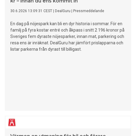
kr – innan du ens kommit in
30.6.2026 13:09:31 CEST
|
DealGuru
|
Pressmeddelande
En dag på nöjespark kan bli en dyr historia i sommar. För en
familj på fyra kostar entré och åkpass i snitt 2 196 kronor på
Sveriges fem dyraste nöjesparker, innan mat, parkering och
resa ens är inräknat. DealGuru har jämfört prislapparna och
listar parkerna från dyrast till billigast.