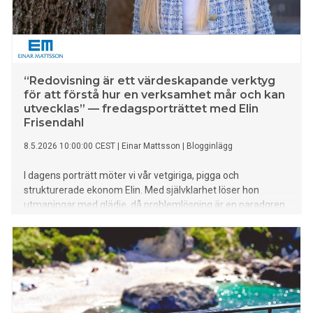
“Redovisning är ett värdeskapande verktyg
för att förstå hur en verksamhet mår och kan
utvecklas” — fredagsporträttet med Elin
Frisendahl
8.5.2026 10:00:00 CEST
|
Einar Mattsson
|
Blogginlägg
I dagens porträtt möter vi vår vetgiriga, pigga och
strukturerade ekonom Elin. Med självklarhet löser hon
utmaningar med glädje, då problemlösning är en paradgren.
Hon stortrivs på familjeföretaget och ser fram emot att
utvecklas i koncernen framöver. Elin kopplar bäst av i
naturen, springer och njuter gärna av solvarma klippor. Lär
känna vår härliga ekonom här: