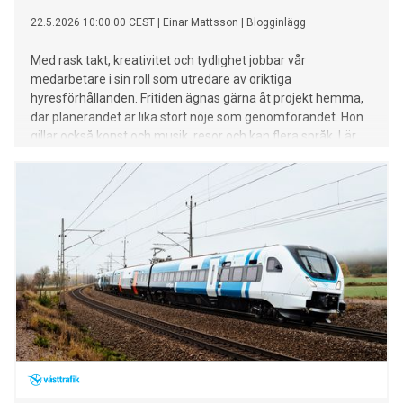
22.5.2026 10:00:00 CEST
|
Einar Mattsson
|
Blogginlägg
Med rask takt, kreativitet och tydlighet jobbar vår
medarbetare i sin roll som utredare av oriktiga
hyresförhållanden. Fritiden ägnas gärna åt projekt hemma,
där planerandet är lika stort nöje som genomförandet. Hon
gillar också konst och musik, resor och kan flera språk. Lär
känna henne mer i dagens fredagsporträtt: