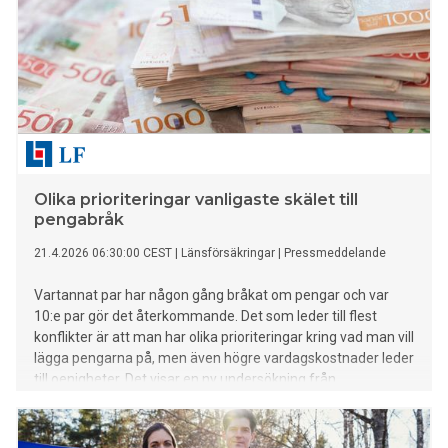
Olika prioriteringar vanligaste skälet till
pengabråk
21.4.2026 06:30:00 CEST
|
Länsförsäkringar
|
Pressmeddelande
Vartannat par har någon gång bråkat om pengar och var
10:e par gör det återkommande. Det som leder till flest
konflikter är att man har olika prioriteringar kring vad man vill
lägga pengarna på, men även högre vardagskostnader leder
till oenigheter. Det visar en ny undersökning från
Länsförsäkringar. – Att vilja leva i nuet och att vilja bygga
trygghet för framtiden är båda rimliga perspektiv, men utan
en gemensam plan riskerar det att skapa konflikter. När