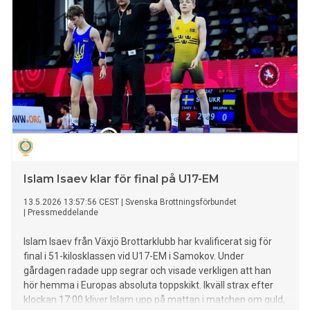
Islam Isaev klar för final på U17-EM
13.5.2026 13:57:56 CEST
|
Svenska Brottningsförbundet
|
Pressmeddelande
Islam Isaev från Växjö Brottarklubb har kvalificerat sig för
final i 51-kilosklassen vid U17-EM i Samokov. Under
gårdagen radade upp segrar och visade verkligen att han
hör hemma i Europas absoluta toppskikt. Ikväll strax efter
klockan 17:00 kliver Islam upp på mattan i matchen om guld,