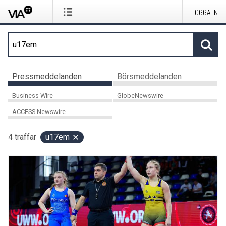
LOGGA IN
Pressmeddelanden
Börsmeddelanden
Business Wire
GlobeNewswire
ACCESS Newswire
4
träffar
u17em