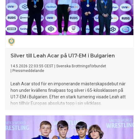
Silver till Leah Acar på U17-EM i Bulgarien
14.5.2026 22:03:55 CEST
|
Svenska Brottningsförbundet
|
Pressmeddelande
Leah Acar stod för en imponerande mästerskapsdebut när
hon under kvällens finalpass tog silver i 65-kilosklassen på
U17-EM i Bulgarien. Efter en stark turnering visade Leah att
hon tillhör Europas absoluta topp i sin viktklass.