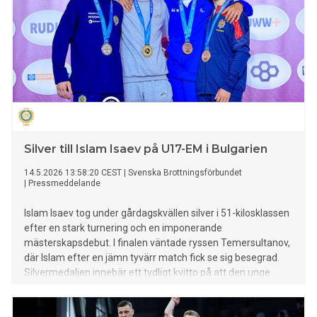
Silver till Islam Isaev på U17-EM i Bulgarien
14.5.2026 13:58:20 CEST
|
Svenska Brottningsförbundet
|
Pressmeddelande
Islam Isaev tog under gårdagskvällen silver i 51-kilosklassen
efter en stark turnering och en imponerande
mästerskapsdebut. I finalen väntade ryssen Temersultanov,
där Islam efter en jämn tyvärr match fick se sig besegrad.
Silvermedaljen innebär ett tydligt kvitto på att den unge
svensken redan etablerat sig bland Europas främsta i sin
viktklass.