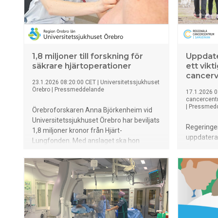
1,8 miljoner till forskning för
Uppdate
säkrare hjärtoperationer
ett vikt
cancerv
23.1.2026 08:20:00 CET
|
Universitetssjukhuset
Örebro
|
Pressmeddelande
17.1.2026 0
cancercent
|
Pressmed
Örebroforskaren Anna Björkenheim vid
Universitetssjukhuset Örebro har beviljats
Regeringen
1,8 miljoner kronor från Hjärt-
uppdaterad
Lungfonden. Med anslaget ska hon
Strategin 
undersöka om ett befintligt läkemedel
utveckla 
kan minska risken för allvarliga
fortsätter
komplikationer efter bypassoperation, en
genom de s
av Sveriges vanligaste hjärtoperationer.
ger stabil
vidare på 
samtidigt 