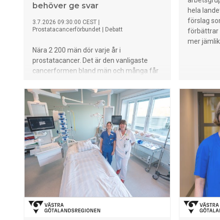
arbetsgru
behöver ge svar
hela lande
förslag so
3.7.2026 09:30:00 CEST
|
Prostatacancerförbundet
|
Debatt
förbättrar 
mer jämlik
Nära 2 200 män dör varje år i
prostatacancer. Det är den vanligaste
cancerformen bland män och många får
vänta alldeles för länge på sin behandling.