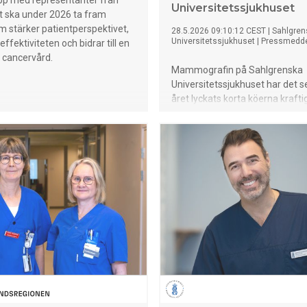
pp med representanter från
Universitetssjukhuset
t ska under 2026 ta fram
m stärker patientperspektivet,
28.5.2026 09:10:12 CEST
|
Sahlgren
Universitetssjukhuset
|
Pressmedd
effektiviteten och bidrar till en
 cancervård.
Mammografin på Sahlgrenska
Universitetssjukhuset har det 
året lyckats korta köerna kraftig
anledningarna är en lyckad rekr
bröstradiologer. Nu kan verksa
snitt erbjuda alla patienter med
kallad SVF-remiss en tid för u
inom två veckor.