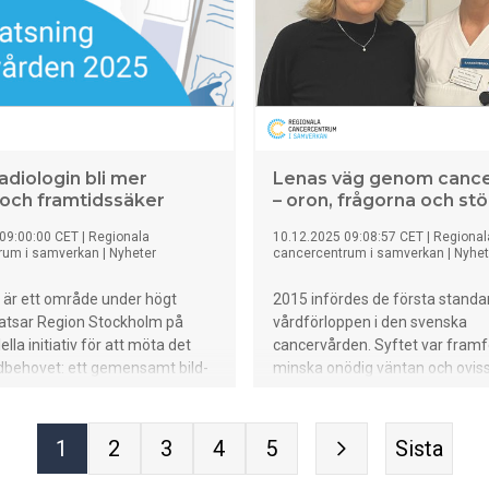
riktning mot utpekade
r.
adiologin bli mer
Lenas väg genom canc
l och framtidssäker
– oron, frågorna och st
09:00:00 CET
|
Regionala
10.12.2025 09:08:57 CET
|
Regional
rum i samverkan
|
Nyheter
cancercentrum i samverkan
|
Nyhet
 är ett område under högt
2015 infördes de första standa
satsar Region Stockholm på
vårdförloppen i den svenska
lella initiativ för att möta det
cancervården. Syftet var framför
dbehovet: ett gemensamt bild-
minska onödig väntan och oviss
ionssystem, standardiserade
patienten, från det att missta
radiologiska undersökningar
allvarlig sjukdom väckts. De
tsväxling som frigör tid för
standardiserade vårdförloppen
1
2
3
4
5
Sista
rskor. Tillsammans ska dessa
utvecklas och följs upp med mål
tärka infrastrukturen, öka
effektivisera vårdprocessen, hi