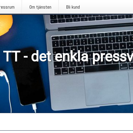
ressrum
Om tjänsten
Bli kund
 TT - det enkla press