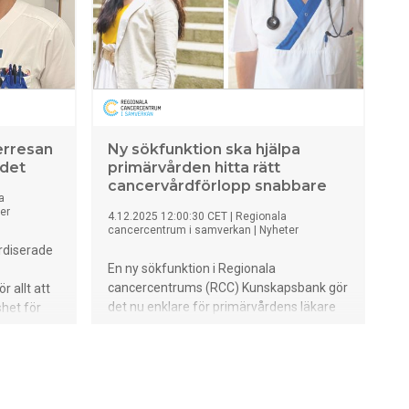
erresan
Ny sökfunktion ska hjälpa
ödet
primärvården hitta rätt
cancervårdförlopp snabbare
a
er
4.12.2025 12:00:30 CET
|
Regionala
cancercentrum i samverkan
|
Nyheter
rdiserade
En ny sökfunktion i Regionala
cancercentrums (RCC) Kunskapsbank gör
 allt att
det nu enklare för primärvårdens läkare
het för
att snabbt hitta rätt standardiserat
nke om
vårdförlopp (SVF). Funktionen utgår från
patientens symtom och är utvecklad för
 mäts,
att spara tid, öka träffsäkerheten och
et att
underlätta det kliniska beslutsstödet. Idén
tta