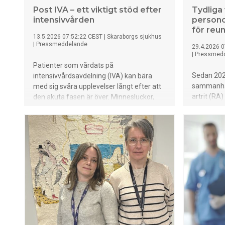
Post IVA – ett viktigt stöd efter
Tydliga
intensivvården
personc
för reum
13.5.2026 07:52:22 CEST
|
Skaraborgs sjukhus
|
Pressmeddelande
29.4.2026 0
|
Pressmed
Patienter som vårdats på
Sedan 202
intensivvårdsavdelning (IVA) kan bära
sammanhål
med sig svåra upplevelser långt efter att
artrit (RA
den akuta fasen är över. Minnesluckor,
Erfarenhet
mardrömmar, hallucinationer och psykisk
förbättrin
ohälsa är vanligt. För att fånga upp och
vårdperson
bearbeta dessa erfarenheter finns post
lägre sjuk
IVA – en uppföljningsmottagning som
förutsättni
även arrangerar kafékvällar för tidigare
intensivvårdspatienter och anhöriga.