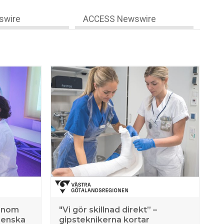
swire
ACCESS Newswire
 inom
"Vi gör skillnad direkt” –
renska
gipsteknikerna kortar