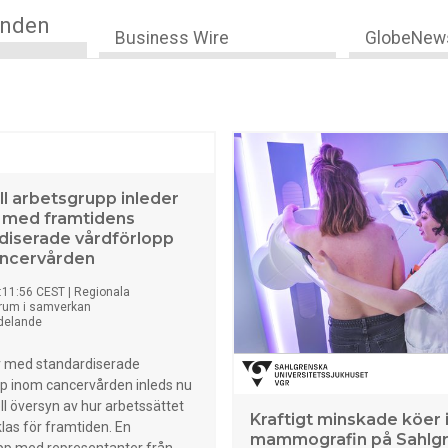
anden
Business Wire
GlobeNew
ll arbetsgrupp inleder
 med framtidens
diserade vårdförlopp
ancervården
:11:56 CEST
|
Regionala
rum i samverkan
delande
år med standardiserade
pp inom cancervården inleds nu
ll översyn av hur arbetssättet
Kraftigt minskade köer
las för framtiden. En
mammografin på Sahlg