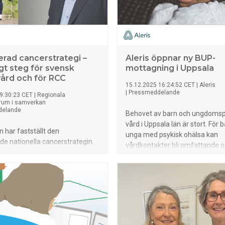
rad cancerstrategi –
Aleris öppnar ny BUP-
igt steg för svensk
mottagning i Uppsala
ård och för RCC
15.12.2025 16:24:52 CET
|
Aleris
|
Pressmeddelande
9:30:23 CET
|
Regionala
rum i samverkan
delande
Behovet av barn och ungdomsps
vård i Uppsala län är stort. För 
 har fastställt den
unga med psykisk ohälsa kan
e nationella cancerstrategin.
vårdkontakter bli omfattande o
innebär att arbetet med att
att överblicka, samtidigt som v
den svenska cancervården
familj och skola påverkas. Mot
 på den inslagna vägen och
bakgrund etablerar Aleris nu e
trukturer som redan finns. Det
ungdomspsykiatrisk mottagning
itet och möjlighet att bygga
med både fysisk och digital ve
det som fungerar bäst
utformad med barnens och
som det ger en tydlig,
ungdomarnas behov i centrum.