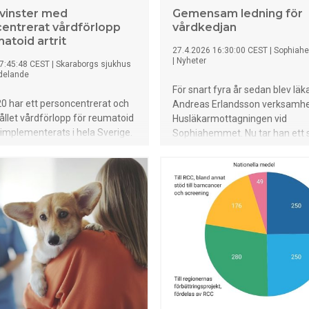
 vinster med
Gemensam ledning för
entrerat vårdförlopp
vårdkedjan
atoid artrit
27.4.2026 16:30:00 CEST
|
Sophiah
|
Nyheter
7:45:48 CEST
|
Skaraborgs sjukhus
delande
För snart fyra år sedan blev läk
0 har ett personcentrerat och
Andreas Erlandsson verksamhe
let vårdförlopp för reumatoid
Husläkarmottagningen vid
) implementerats i hela Sverige.
Sophiahemmet. Nu tar han ett st
erna visar på tydliga
framåt genom att även axla ro
gar för både patienter och
verksamhetschef för Vårdenhe
al – med tidigare insatser,
utmaning han ser fram emot.
domsaktivitet och bättre
ngar för ett fortsatt aktivt liv.