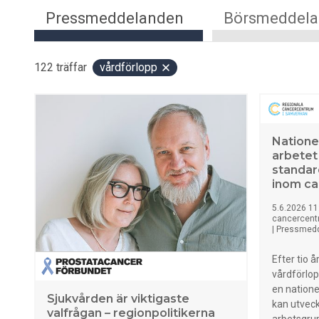
Pressmeddelanden
Börsmeddel
122
träffar
vårdförlopp
Natione
arbetet
standar
inom c
5.6.2026 11
cancercent
|
Pressmed
Efter tio 
vårdförlo
en natione
Sjukvården är viktigaste
kan utveck
valfrågan – regionpolitikerna