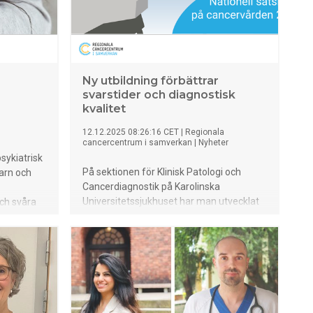
Ny utbildning förbättrar
svarstider och diagnostisk
kvalitet
12.12.2025 08:26:16 CET
|
Regionala
cancercentrum i samverkan
|
Nyheter
ykiatrisk
På sektionen för Klinisk Patologi och
barn och
Cancerdiagnostik på Karolinska
Universitetssjukhuset har man utvecklat
ch svåra
en ny utbildning för histotekniker. I en
ardagen i
första kursomgång har elva medarbetare
 denna
fullföljt utbildningen. Satsningen, som
n barn och
fått projektstöd från regeringens
 i Uppsala
nationella satsning på cancervården, har
rksamhet,
redan visat tydliga resultat.