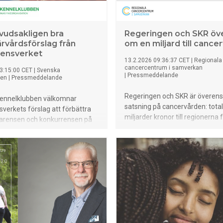
vudsakligen bra
Regeringen och SKR öv
ärvårdsförslag från
om en miljard till cance
rensverket
13.2.2026 09:36:37 CET
|
Regionala
cancercentrum i samverkan
3:15:00 CET
|
Svenska
|
Pressmeddelande
ben
|
Pressmeddelande
Regeringen och SKR är överens
ennelklubben välkomnar
satsning på cancervården: total
verkets förslag att förbättra
miljarder kronor till regionerna f
parensen och konkurrensen på
fortsätta utvecklingen och höja
vårdsmarknaden men menar att
ambitionsnivån. Ett nytt fokus
ark är nödvändig för att kunna
att stärka sammanhållna vårdk
relser. En glädjande
mellan primärvård och sjukhus.
ng är dock att
verket även tar steget att
tt utökat konsumentskydd.