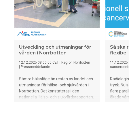
gemensam 
utmaninga
Utveckling och utmaningar för
Så ska r
vården i Norrbotten
flexibe
12.12.2025 08:00:00 CET
|
Region Norrbotten
11.12.2025 
|
Pressmeddelande
cancercent
Sämre hälsoläge än resten av landet och
Radiologin
utmaningar för hälso- och sjukvården i
tryck. Nu 
Norrbotten. Det konstateras i den
flera paral
nationella Hälso- och sjukvårdsrapporten.
ökade vår
Men det finns också hoppfulla resultat
och funkt
där vården blir bättre – till exempel att
koder för 
överlevnad efter hjärtinfarkt är högre än i
och uppgif
riket.
sjuksköte
insatser s