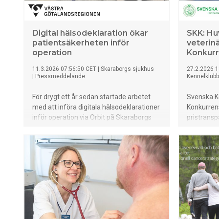
Digital hälsodeklaration ökar
SKK: Hu
patientsäkerheten inför
veterin
operation
Konkur
11.3.2026 07:56:50 CET
|
Skaraborgs sjukhus
27.2.2026 1
|
Pressmeddelande
Kennelklub
För drygt ett år sedan startade arbetet
Svenska K
med att införa digitala hälsodeklarationer
Konkurrens
inför operation via Orbit på Skaraborgs
pristrans
Sjukhus. Kvinnokliniken är en av de
veterinär
opererande verksamheter som deltagit i
en benchm
införandet. Genom arbetssättet fångas
göra jämfö
viktig patientinformation upp tidigare i
överraskni
vårdprocessen. Det ger en tryggare vård
Konkurrens
och bättre förutsättningar för både
föreslå e
personal och patienter.