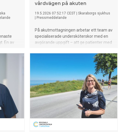
vårdvägen på akuten
ska
19.5.2026 07:52:17 CEST
|
Skaraborgs sjukhus
elande
|
Pressmeddelande
På akutmottagningen arbetar ett team av
senaste
specialiserade undersköterskor med en
t. En av
avgörande uppgift – att ge patienter med
ytering av
frakturer och ortopediska skador rätt
mheten i
behandling direkt. Som gipstekniker
 en så
kombinerar de medicinsk kunskap med
ndersökning
praktiska färdigheter och ett tydligt
patientfokus.