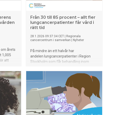
erens
Från 30 till 85 procent – allt fler
rvården
lungcancerpatienter får vård i
rätt tid
28.1.2026 09:37:34 CET
|
Regionala
cancercentrum i samverkan
|
Nyheter
 om årets
På mindre än ett halvår har
t 1,005
andelen lungcancerpatienter i Region
ör att
Stockholm som får behandling inom
utsatt tid ökat från 30 till 85
område är
procent. Resultatet är ett målmedvetet
edjor
förbättringsarbete där
hela vårdkedjan granskats för att korta
tiden från välgrundad misstanke till
behandlingsstart.