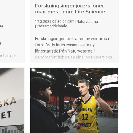
Forskningsingenjörers löner
ökar mest inom Life Science
17.3.2026 05:30:00 CET
|
Naturvetarna
A)
|
Pressmeddelande
Forskningsingenjörer är en av vinnarna i
a
förra årets lönerevision, visar ny
lönestatistik från Naturvetarna. I
re främja
genomsnitt fick de se sina lönekuvert öka
 kriser,
med 5%, vilket är något högre än life
t
science-branschen på helheten, där
.
lönerna ökade i snitt med 4,4 % under
 (IVA).
2025, vilket är högre än hela den svenska
ina på
arbetsmarknadens ökning på 3,6%.
sk
nde krig.