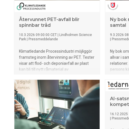
Återvunnet PET-avfall blir
Ny bok 
spinnbar tråd
samtal
10.3.2026 09:00:00 CET
|
Lindholmen Science
9.3.2026 08
Park
|
Pressmeddelande
|
Pressmed
Klimatledande Processindustri möjliggör
Ny bok om 
framsteg inom återvinning av PET. Tester
allvar i s
visar att flod- och deponiavfall av plast
relationer
kan bli till nytt råmaterial av
persons kä
industrikvalitet.
genom vali
säger Öre
skrivit b
psykologe
AI-sats
kompet
16.12.2025 
|
Pressmed