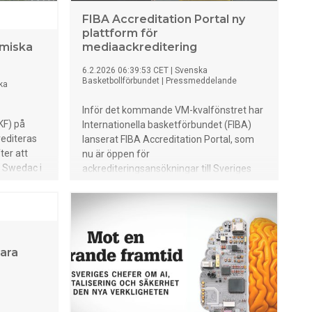
FIBA Accreditation Portal ny
plattform för
miska
mediaackreditering
6.2.2026 06:39:53 CET
|
Svenska
Basketbollförbundet
|
Pressmeddelande
ka
Inför det kommande VM-kvalfönstret har
KF) på
Internationella basketförbundet (FIBA)
editeras
lanserat FIBA Accreditation Portal, som
ter att
nu är öppen för
v Swedac i
ackrediteringsansökningar till Sveriges
kommande matcher i slutet av februari.
ycket
Här hittar du mer information om hur du
får tillgång till den nya plattformen.
litet som
t.
bara