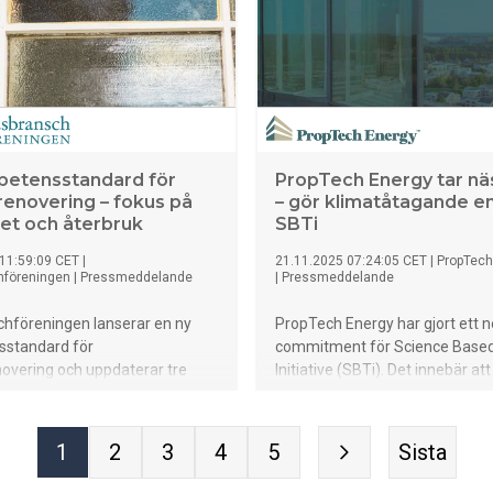
etensstandard för
PropTech Energy tar nä
renovering – fokus på
– gör klimatåtagande en
het och återbruk
SBTi
11:59:09 CET
|
21.11.2025 07:24:05 CET
|
PropTech
hföreningen
|
Pressmeddelande
|
Pressmeddelande
chföreningen lanserar en ny
PropTech Energy har gjort ett 
standard för
commitment för Science Based
overing och uppdaterar tre
Initiative (SBTi). Det innebär att
standarder med riktlinjer för
koncernen formellt åtagit sig at
ch återvinning.
vetenskapligt förankrade mål fö
minska sina utsläpp av växthus
1
2
3
4
5
Sista
linje med Parisavtalet.