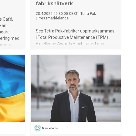
fabriksnätverk
28.4.2026 09:30:00 CEST
|
Tetra Pak
|
Pressmeddelande
s Café,
kan.
Sex Tetra Pak‑fabriker uppmärksammas
agare i
i Total Productive Maintenance (TPM)
idering med
Excellence Awards – och tar ett steg
arbete
närmare nivån World Class De är senast i
raden av över 30 fabriker som redan har
uppnått TPM‑erkännande på olika nivåer
Produktionscentret i Kunshan blir först
med TPM Excellence för
produktionscenterverksamhet