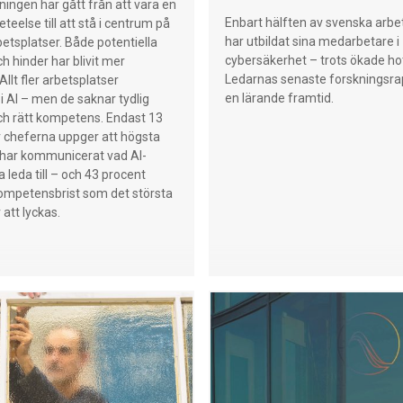
ingen har gått från att vara en
Enbart hälften av svenska arbe
eteelse till att stå i centrum på
har utbildat sina medarbetare i
tsplatser. Både potentiella
cybersäkerhet – trots ökade hot
ch hinder har blivit mer
Ledarnas senaste forskningsra
Allt fler arbetsplatser
en lärande framtid.
 i AI – men de saknar tydlig
ch rätt kompetens. Endast 13
 cheferna uppger att högsta
 har kommunicerat vad AI-
 leda till – och 43 procent
kompetensbrist som det största
 att lyckas.