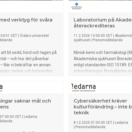
med verktyg för svåra
Laboratorium på Akade
återackrediteras
:54:51 CET
|
Örebro universitet
11.2.2026 13:00:00 CET
|
Akademis
delande
sjukhuset
|
Pressmeddelande
att bli sedd, hörd och tagen på
Klinisk kemi och farmakologi (K
amtal – och hur det påverkar
Akademiska sjukhuset återackr
. – När vi bekräftar en annan
enligt standarden ISO 15189. Ef
nslor, tankar och beteenden
ackrediteringen återkallades a
dering skapar vi trygghet,
januari 2025 har verksamheten
broforskaren Sara Edlund, som
genomfört ett målmedvetet, m
oken tillsammans med
omfattande och hållbart
n Elisabeth Malmquist.
förbättringsarbete med hög kva
ningar saknar mål och
Cybersäkerhet kräver
nu har resulterat i ett nytt beslu
ens
kulturförändring – inte 
teknik
07:00:00 CET
|
Ledarna
delande
8.12.2025 07:00:00 CET
|
Ledarna
|
Pressmeddelande