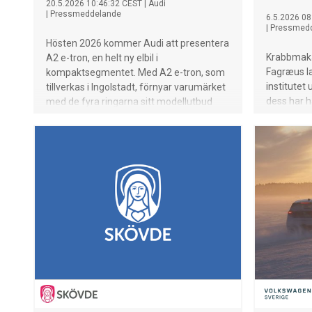
20.5.2026 10:46:32 CEST
|
Audi
|
Pressmeddelande
6.5.2026 08
|
Pressmed
Hösten 2026 kommer Audi att presentera
Krabbmaka
A2 e-tron, en helt ny elbil i
Fagræus la
kompaktsegmentet. Med A2 e-tron, som
institute
tillverkas i Ingolstadt, förnyar varumärket
dess har ha
med de fyra ringarna sitt modellutbud
Journalen 
och utökar tillgången till elektrisk
haft sår o
premiummobilitet.
amputerad.