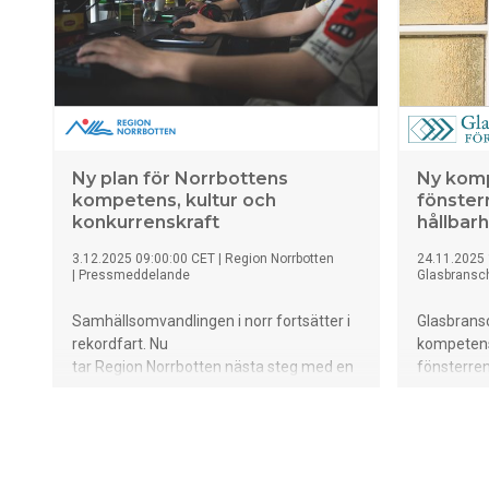
på teknisk validering.
Ny plan för Norrbottens
Ny komp
kompetens, kultur och
fönster
konkurrenskraft
hållbar
3.12.2025 09:00:00 CET
|
Region Norrbotten
24.11.2025 
|
Pressmeddelande
Glasbransc
Samhällsomvandlingen i norr fortsätter i
Glasbrans
rekordfart. Nu
kompetens
tar Region Norrbotten nästa steg med en
fönsterren
plan som ska möta utmaningar och ta
befintliga 
vara på möjligheter. Den regionala
återbruk o
utvecklingsnämndens plan kompletteras
med satsningar på folkbildning, kultur och
några av Region Norrbottens bolag.