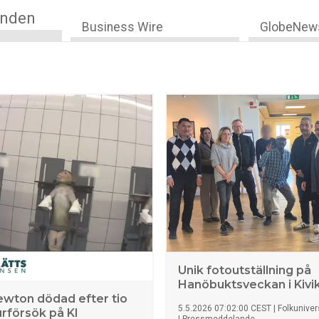
anden
Business Wire
GlobeNew
Unik fotoutställning på
Hanöbuktsveckan i Kivi
wton dödad efter tio
5.5.2026 07:02:00 CEST
|
Folkuniver
urförsök på KI