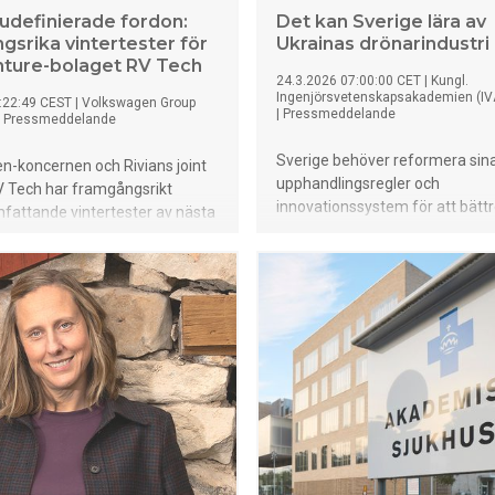
udefinierade fordon:
Det kan Sverige lära av
gsrika vintertester för
Ukrainas drönarindustri
enture-bolaget RV Tech
24.3.2026 07:00:00 CET
|
Kungl.
Ingenjörsvetenskapsakademien (IV
:22:49 CEST
|
Volkswagen Group
|
Pressmeddelande
|
Pressmeddelande
Sverige behöver reformera sin
n-koncernen och Rivians joint
upphandlingsregler och
V Tech har framgångsrikt
innovationssystem för att bätt
mfattande vintertester av nästa
innovation och hantera framtida
s mjukvaruarkitektur för elbilar.
det visar en ny kunskapsöversik
land annat Arjeplog bekräftar
framtagen på uppdrag av Kungl
n fungerar tillförlitligt även
Ingenjörsvetenskapsakademien
ande nordiska förhållanden.
Översikten kartlägger hur Ukra
rekordtid byggt upp en dynami
drönarindustri mitt under pågåe