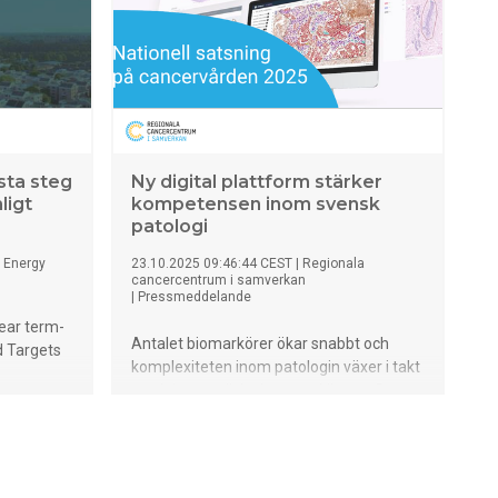
nästan nio av tio chefer vill arbeta mer på
distans i framtiden.
sta steg
Ny digital plattform stärker
ligt
kompetensen inom svensk
patologi
 Energy
23.10.2025 09:46:44 CEST
|
Regionala
cancercentrum i samverkan
|
Pressmeddelande
near term-
Antalet biomarkörer ökar snabbt och
 Targets
komplexiteten inom patologin växer i takt
med den medicinska utvecklingen. Detta
t sätta
gör det allt mer utmanande att ställa rätt
r att
diagnos – en avgörande faktor för att
gaser i
onkologen ska kunna välja optimal
behandling för varje enskild patient.