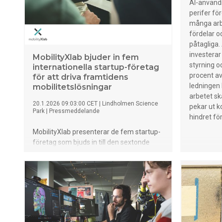
AI-användn
perifer för
många arbe
fördelar o
påtagliga. 
investerar
MobilityXlab bjuder in fem
styrning o
internationella startup-företag
procent av
för att driva framtidens
ledningen
mobilitetslösningar
arbetet ska
20.1.2026 09:03:00 CET
|
Lindholmen Science
pekar ut 
Park
|
Pressmeddelande
hindret för
MobilityXlab presenterar de fem startup-
företag som bjuds in till den sextonde
omgången av programmet, vilket
markerar en ny fas av samarbete mellan
startup-företag och globala
fordonsledare. Dessa företag som
kommer från Storbritannien, USA,
Kanada och Nederländerna inleder nu ett
sex månader långt program med fokus