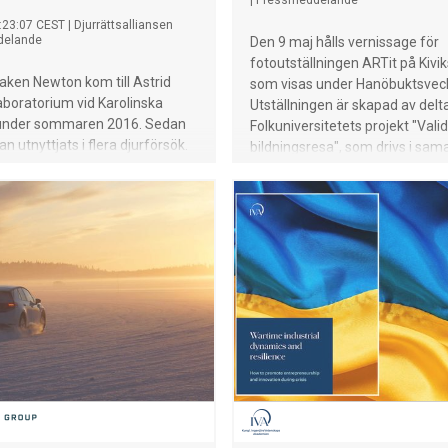
|
Pressmeddelande
:23:07 CEST
|
Djurrättsalliansen
delande
Den 9 maj hålls vernissage för
fotoutställningen ARTit på Kivik
ken Newton kom till Astrid
som visas under Hanöbuktsvec
boratorium vid Karolinska
Utställningen är skapad av delt
t under sommaren 2016. Sedan
Folkuniversitetets projekt "Val
n utnyttjats i flera djurförsök.
bildningsresa", som drivs i sam
vittnar om hur han har skadats,
med Arbetsförmedlingen.
ch fått en del av svansen
 I januari 2026 dödades han.