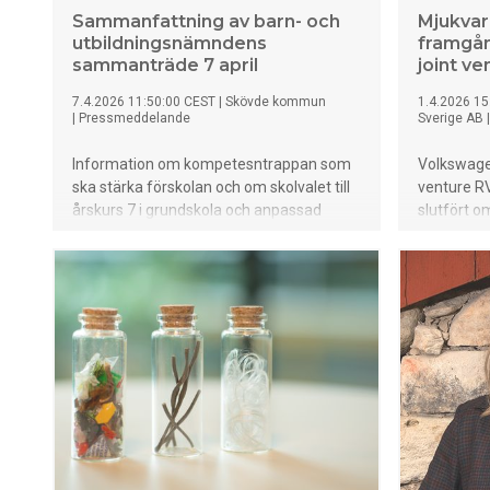
Sammanfattning av barn- och
Mjukvar
utbildningsnämndens
framgån
sammanträde 7 april
joint v
7.4.2026 11:50:00 CEST
|
Skövde kommun
1.4.2026 15
|
Pressmeddelande
Sverige AB
Information om kompetesntrappan som
Volkswage
ska stärka förskolan och om skolvalet till
venture R
årskurs 7 i grundskola och anpassad
slutfört o
grundskola.
generation
Tester i b
att teknike
under kräv