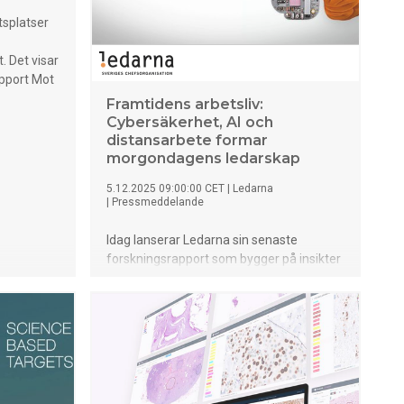
tsplatser
. Det visar
pport Mot
Framtidens arbetsliv:
Cybersäkerhet, AI och
distansarbete formar
morgondagens ledarskap
5.12.2025 09:00:00 CET
|
Ledarna
|
Pressmeddelande
Idag lanserar Ledarna sin senaste
forskningsrapport som bygger på insikter
från nära 5 000 svenska chefer.
Rapporten visar bland annat att en av tio
uppger att de blivit utsatta för ett
cyberangrepp som skadat verksamheten
de senaste 12 månaderna. Nästan sex av
tio chefer har testat generativ AI – men
bara tre av tio har riktlinjer på jobbet. Och