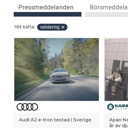
Pressmeddelanden
Börsmeddel
184
träffar
validering
Audi A2 e-tron testad i Sverige
Apan Ne
år av dj