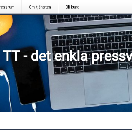
ressrum
Om tjänsten
Bli kund
 TT - det enkla press