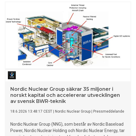
Activate Games. Det är en upplevelse som verkligen måste
upplevas för att förstås, och jag ser fram emot att
välkomna stockholmarna till Heron City." — Courtnie Harries,
verkställande direktör, Activa
Nordic Nuclear Group säkrar 35 miljoner i
norskt kapital och accelererar utvecklingen
av svensk BWR-teknik
18.6.2026 13:48:17 CEST
|
Nordic Nuclear Group
|
Pressmeddelande
Nordic Nuclear Group (NNG), som består av Nordic Baseload
Power, Nordic Nuclear Holding och Nordic Nuclear Energy, tar