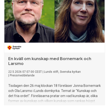
tjänster blir en allt viktigare del av vad hyresgäster förväntar
sig av en kommersiell fastighet.
En kväll om kunskap med Bornemark och
Larsmo
22.5.2026 07:07:00 CEST
|
Lunds stift, Svenska kyrkan
|
Pressmeddelande
Tisdagen den 26 maj klockan 18 föreläser Jonna Bornemark
och Ola Larsmo i Lunds domkyrka. Temat är "Kunskap och
det fria ordet". Föreläsarna pratar om vad kunskap är, olika
former av kunskap och vilken kunskap som rankas högst.