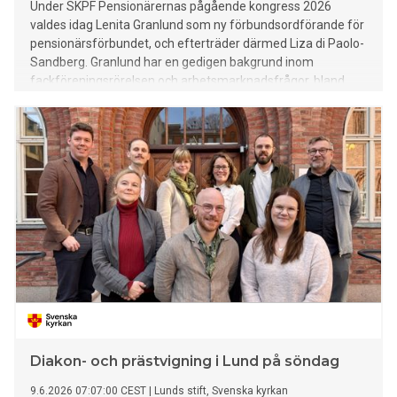
Under SKPF Pensionärernas pågående kongress 2026
valdes idag Lenita Granlund som ny förbundsordförande för
pensionärsförbundet, och efterträder därmed Liza di Paolo-
Sandberg. Granlund har en gedigen bakgrund inom
fackföreningsrörelsen och arbetsmarknadsfrågor, bland
annat som mångårig avtalssekreterare för Kommunal.
Diakon- och prästvigning i Lund på söndag
9.6.2026 07:07:00 CEST
|
Lunds stift, Svenska kyrkan