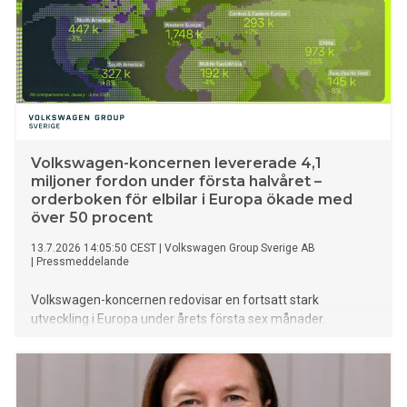
Volkswagen-koncernen levererade 4,1
miljoner fordon under första halvåret –
orderboken för elbilar i Europa ökade med
över 50 procent
13.7.2026 14:05:50 CEST
|
Volkswagen Group Sverige AB
|
Pressmeddelande
Volkswagen-koncernen redovisar en fortsatt stark
utveckling i Europa under årets första sex månader.
Orderstocken för helelektriska fordon har ökat med över 50
procent sedan årsskiftet och koncernen befäster sin
position som marknadsledare för elbilar i Europa.