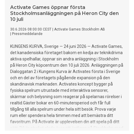
Activate Games öppnar första
Stockholmsanläggningen på Heron City den
10 juli
30.6.2026 08:00:00 CEST
|
Activate Games Stockholm AB
|
Pressmeddelande
KUNGENS KURVA, Sverige — 24 juni 2026 — Activate Games,
det kanadensiska företaget bakom en kedja av teknikdrivna
aktiva spelhallar, öppnar sin andra anläggning i Stockholm
på Heron City köpcentrum den 10 juli 2026. Anläggningen på
Dialoggatan 2 i Kungens Kurva är Activates första i Sverige
och en del av företagets pågående expansion på den
skandinavisk marknaden. Activates koncept bygger på
fysiska spelrum utrustade med interaktiva sensorer,
skärmar och belysning som reagerar på spelarnas rörelser i
realtid.Gäster bokar en 60-minutersperiod och får full
tillgång till alla spelrum under hela sitt besök. Prova varje
rum eller spendera hela timmen med att bemästra ditt
favoritrum. På Activate är upplevelsen din att spela på ditt
sätt. "Vi är otroligt glada över att äntligen nå Stockholm med