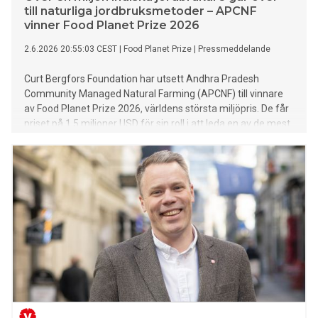
till naturliga jordbruksmetoder – APCNF
vinner Food Planet Prize 2026
2.6.2026 20:55:03 CEST
|
Food Planet Prize
|
Pressmeddelande
Curt Bergfors Foundation har utsett Andhra Pradesh
Community Managed Natural Farming (APCNF) till vinnare
av Food Planet Prize 2026, världens största miljöpris. De får
priset på 1,5 miljoner USD för sin roll i att leda en av de mest
ambitiösa omställningarna till agroekologi som någonsin
genomförts. Priset delades ut i Båstad den 2 juni. Övriga
finalister, Conscious Kitchen (USA), NoPalm Ingredients
(Nederländerna) och Savanna Institute (USA) tilldelades
vardera 150 000 USD för sitt betydelsefulla arbete.