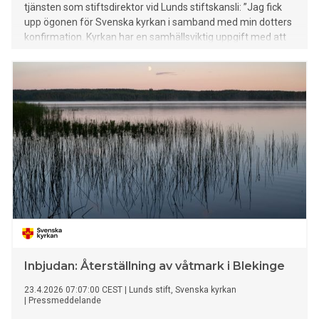
tjänsten som stiftsdirektor vid Lunds stiftskansli: ”Jag fick
upp ögonen för Svenska kyrkan i samband med min dotters
konfirmation. Kyrkan har en samhällsviktig uppgift med att
skapa mening i en orolig värld.”
Inbjudan: Återställning av våtmark i Blekinge
23.4.2026 07:07:00 CEST
|
Lunds stift, Svenska kyrkan
|
Pressmeddelande