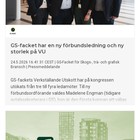
GS-facket har en ny förbundsledning och ny
storlek på VU
24.5.2026 16:41:31 CEST
|
GS-Facket för Skogs-, trä- och grafisk
Bransch
|
Pressmeddelande
GS-fackets Verkställande Utskott har på kongressen
utökats från tre till fyra ledamöter. Till ny
förbundsordförande valdes Madelene Engman (tidigare
avtalssekreterare i GS), hon är den första kvinnan att väljas
till ordförande.