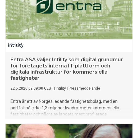
Entra ASA väljer Intility som digital grundmur
för företagets interna IT-plattform och
digitala infrastruktur för kommersiella
fastigheter
22.5.2026 09:09:00 CEST
|
Intility
|
Pressmeddelande
Entra är ett av Norges ledande fastighetsbolag, med en
portfölj på cirka 1,3 miljoner kvadratmeter kommersiella
fastigheter och några av landets mest profilerade
kontorsbyggnader i Oslo, Sandvika, Drammen, Bergen och
Stavanger. Företaget utvecklar och förvaltar moderna
arbetsplatser i en bransch där teknik, säkerhet och digitala