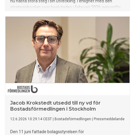
nu nästa stora steg i sin utveckling. I enlighet med den
strategiska plan som beslutades i februari 2026 genomför
koncernen en omfattande organisationsförändring
samtidigt som verksamheten totalt tillförts 35 miljoner
kronor i norskt kapital. Investeringen markerar starten på en
ny tillväxtfas och stärker ambitionen att bygga ett ledande
nordiskt samarbete inom framtidens energiteknik.
Jacob Krokstedt utsedd till ny vd för
Bostadsförmedlingen i Stockholm
12.6.2026 10:29:14 CEST
|
Bostadsförmedlingen
|
Pressmeddelande
Den 11 juni fattade bolagsstyrelsen för