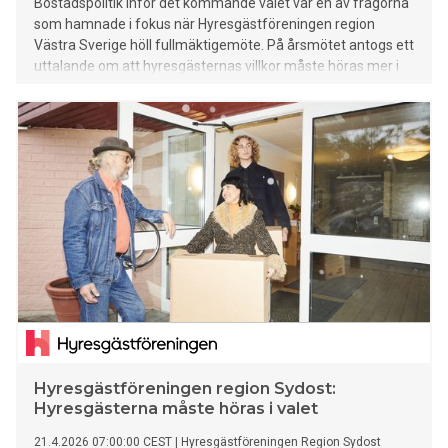
Bostadspolitik inför det kommande valet var en av frågorna
som hamnade i fokus när Hyresgästföreningen region
Västra Sverige höll fullmäktigemöte. På årsmötet antogs ett
uttalande om att hyresgästernas villkor måste höras mer i
den politiska debatten.
Hyresgästföreningen region Sydost:
Hyresgästerna måste höras i valet
21.4.2026 07:00:00 CEST
|
Hyresgästföreningen Region Sydost