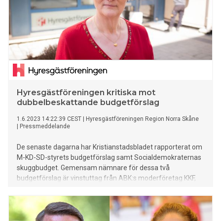
Hyresgästföreningen kritiska mot
dubbelbeskattande budgetförslag
1.6.2023 14:22:39 CEST
|
Hyresgästföreningen Region Norra Skåne
|
Pressmeddelande
De senaste dagarna har Kristianstadsbladet rapporterat om
M-KD-SD-styrets budgetförslag samt Socialdemokraternas
skuggbudget. Gemensam nämnare för dessa två
budgetförslag är vinstuttag från ABK:s moderföretag KKF,
Kristianstads kommunföretag, vilket är något som fått
Hyresgästföreningen att reagera.