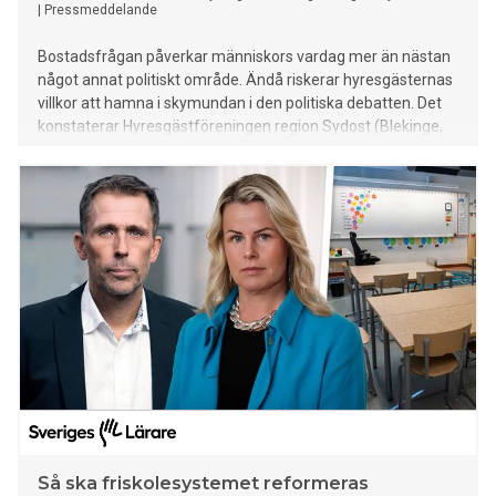
|
Pressmeddelande
Bostadsfrågan påverkar människors vardag mer än nästan
något annat politiskt område. Ändå riskerar hyresgästernas
villkor att hamna i skymundan i den politiska debatten. Det
konstaterar Hyresgästföreningen region Sydost (Blekinge,
Jönköpings län, Kalmar län, Kronoberg och Östergötland) i
ett uttalande som antogs vid regionfullmäktige den 18 april.
Så ska friskolesystemet reformeras