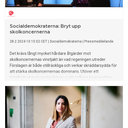
Socialdemokraterna: Bryt upp
skolkoncernerna
28.2.2024 10:15:02 CET
|
Socialdemokraterna
|
Pressmeddelande
Det krävs långt mycket hårdare åtgärder mot
skolkoncernernas vinstjakt än vad regeringen utreder.
Förslagen är både otillräckliga och verkar skräddarsydda för
att stärka skolkoncernernas dominans. Utöver ett
totalförbud mot vinster kräver vi att snåriga ägarupplägg
och skolpengsflykt förbjuds. Vi vill också bryta upp
skolkoncernerna och begränsa antalet skolenheter en
koncern får ha. Det är nödvändigt för att stoppa
skolkoncernernas expansionshunger och trixande med
skolans resurser.