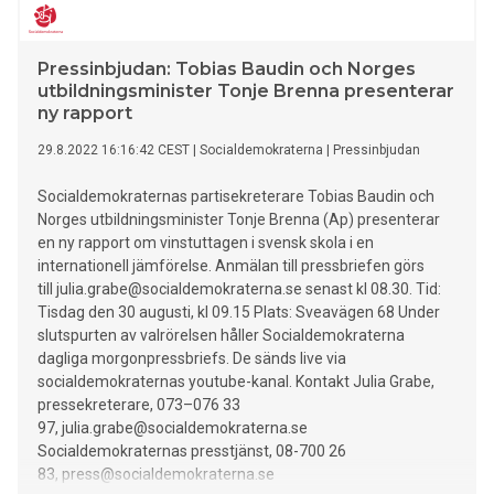
Pressinbjudan: Tobias Baudin och Norges
utbildningsminister Tonje Brenna presenterar
ny rapport
29.8.2022 16:16:42 CEST
|
Socialdemokraterna
|
Pressinbjudan
Socialdemokraternas partisekreterare Tobias Baudin och
Norges utbildningsminister Tonje Brenna (Ap) presenterar
en ny rapport om vinstuttagen i svensk skola i en
internationell jämförelse. Anmälan till pressbriefen görs
till julia.grabe@socialdemokraterna.se senast kl 08.30. Tid:
Tisdag den 30 augusti, kl 09.15 Plats: Sveavägen 68 Under
slutspurten av valrörelsen håller Socialdemokraterna
dagliga morgonpressbriefs. De sänds live via
socialdemokraternas youtube-kanal. Kontakt Julia Grabe,
pressekreterare, 073–076 33
97, julia.grabe@socialdemokraterna.se
Socialdemokraternas presstjänst, 08-700 26
83, press@socialdemokraterna.se