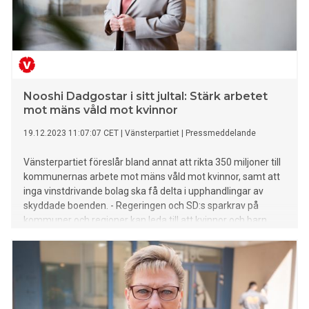
Nooshi Dadgostar i sitt jultal: Stärk arbetet
mot mäns våld mot kvinnor
19.12.2023 11:07:07 CET
|
Vänsterpartiet
|
Pressmeddelande
Vänsterpartiet föreslår bland annat att rikta 350 miljoner till
kommunernas arbete mot mäns våld mot kvinnor, samt att
inga vinstdrivande bolag ska få delta i upphandlingar av
skyddade boenden. - Regeringen och SD:s sparkrav på
kommuner och regioner kan leda till att kvinnor och barn
riskerar att få sämre hjälp när de försöker överleva, säger
Nooshi Dadgostar i sitt jultal.