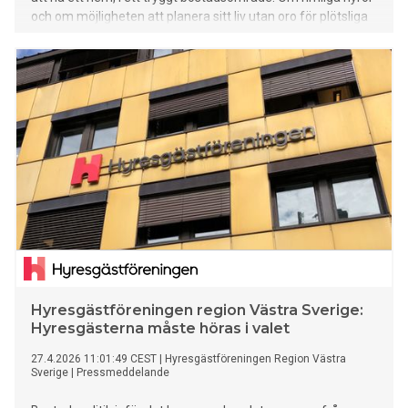
och om möjligheten att planera sitt liv utan oro för plötsliga
och kraftiga hyres­höjningar. Ändå riskerar hyresgästernas
villkor att hamna i skymundan i den politiska debatten. Det
konstaterar Hyresgästföreningen region norra Skåne
(omfattar kommuner i Skåne och Halland) i ett uttalande
som antogs vid regionfullmäktige den 25 april.
Hyresgästföreningen region Västra Sverige:
Hyresgästerna måste höras i valet
27.4.2026 11:01:49 CEST
|
Hyresgästföreningen Region Västra
Sverige
|
Pressmeddelande