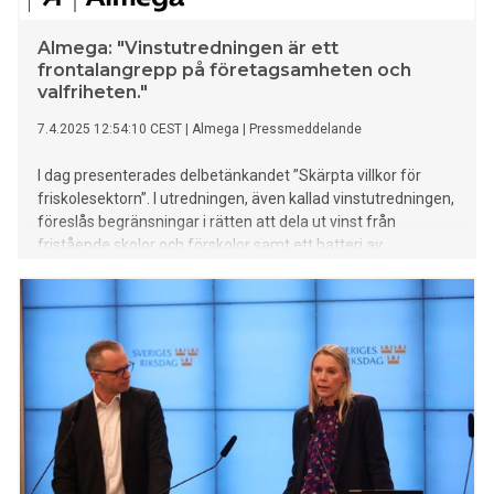
Almega: "Vinstutredningen är ett
frontalangrepp på företagsamheten och
valfriheten."
7.4.2025 12:54:10 CEST
|
Almega
|
Pressmeddelande
I dag presenterades delbetänkandet ”Skärpta villkor för
friskolesektorn”. I utredningen, även kallad vinstutredningen,
föreslås begränsningar i rätten att dela ut vinst från
fristående skolor och förskolor samt ett batteri av
ytterligare åtgärder.