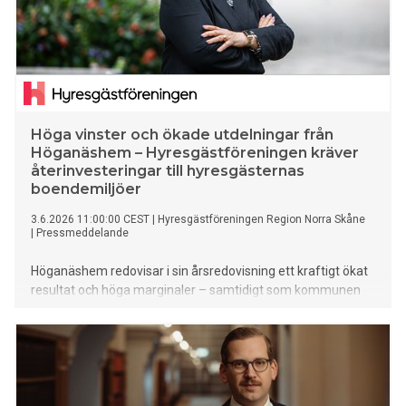
Höga vinster och ökade utdelningar från
Höganäshem – Hyresgästföreningen kräver
återinvesteringar till hyresgästernas
boendemiljöer
3.6.2026 11:00:00 CEST
|
Hyresgästföreningen Region Norra Skåne
|
Pressmeddelande
Höganäshem redovisar i sin årsredovisning ett kraftigt ökat
resultat och höga marginaler – samtidigt som kommunen
plockar ut miljoner i utdelning. Hyresgästföreningen
reagerar skarpt och menar att pengarna i stället borde gå
tillbaka till hyresgästerna.