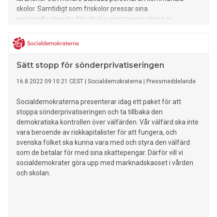
skolor. Samtidigt som friskolor pressar sina
personalkostnader för att öka vinstmarginalerna är
skolpengen utformad på ett sätt som överkompenserar
friskolor för kostnader de inte har. Bara det senaste året har
de fyra största skolkoncernerna gjort överskott på drygt 1,3
miljarder kronor. Det motsvarar cirka 2 200 lärare i
Sätt stopp för sönderprivatiseringen
grundskolan.
16.8.2022 09:10:21 CEST
|
Socialdemokraterna
|
Pressmeddelande
Socialdemokraterna presenterar idag ett paket för att
stoppa sönderprivatiseringen och ta tillbaka den
demokratiska kontrollen över välfärden. Vår välfärd ska inte
vara beroende av riskkapitalister för att fungera, och
svenska folket ska kunna vara med och styra den välfärd
som de betalar för med sina skattepengar. Därför vill vi
socialdemokrater göra upp med marknadskaoset i vården
och skolan.