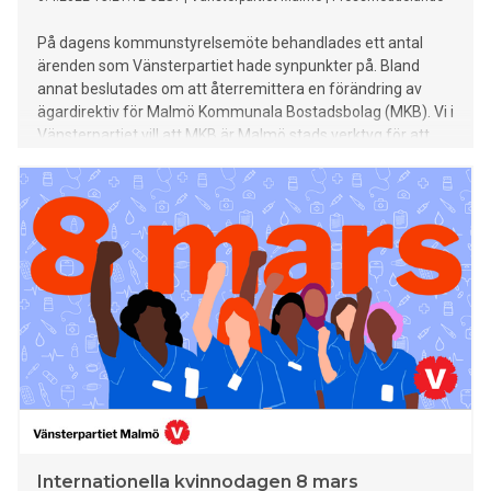
På dagens kommunstyrelsemöte behandlades ett antal
ärenden som Vänsterpartiet hade synpunkter på. Bland
annat beslutades om att återremittera en förändring av
ägardirektiv för Malmö Kommunala Bostadsbolag (MKB). Vi i
Vänsterpartiet vill att MKB är Malmö stads verktyg för att
bygga bort bostadsbristen och bygga fler lägenheter till
rimliga kostnader.
Internationella kvinnodagen 8 mars