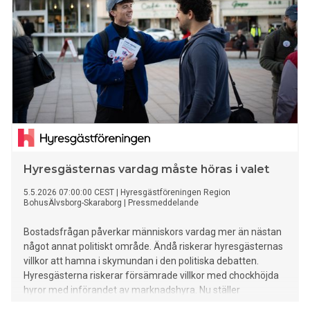
Hyresgästernas vardag måste höras i valet
5.5.2026 07:00:00 CEST
|
Hyresgästföreningen Region
BohusÄlvsborg-Skaraborg
|
Pressmeddelande
Bostadsfrågan påverkar människors vardag mer än nästan
något annat politiskt område. Ändå riskerar hyresgästernas
villkor att hamna i skymundan i den politiska debatten.
Hyresgästerna riskerar försämrade villkor med chockhöjda
hyror med införandet av marknadshyra. Nu ställer
Hyresgästföreningen i BohusÄlvsborg och Skaraborg krav