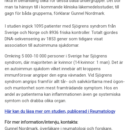
rikta in behandling olika för dessa båda undergrupper. Det bör
man ta hänsyn till i kommande kliniska läkemedelsstudier, till
gagn för båda grupperna, förklarar Gunnel Nordmark.
I studien ingick 1095 patienter med Sjögrens syndrom från
Sverige och Norge och 8936 friska kontroller. Totalt gjordes
DNA-sekvensering av 1853 gener som tidigare visat
association till autoimmuna sjukdomar.
Omkring 5 000-10 000 personer i Sverige har Sjögrens
syndrom, där majoriteten är kvinnor (14 kvinnor: 1 man). Det är
en autoimmun sjukdom vilket innebär att kroppens
immunförsvar angriper den egna vävnaden. Vid Sjögrens
syndrom angrips framför allt tår- och salivkörtlarna med ögon-
och muntorrhet som mest framträdande symptom. Hos en
andel av patienterna kan inflammationen även ge systemiska
symtom och drabba olika organ.
Här kan du läsa mer om studien, publicerad i Reumatology
För mer information/intervju, kontakta:
Gunnel Nordmark, överläkare i reumatologi och forskare,