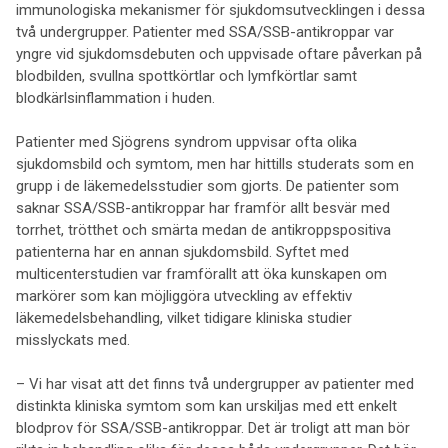
immunologiska mekanismer för sjukdomsutvecklingen i dessa
två undergrupper. Patienter med SSA/SSB-antikroppar var
yngre vid sjukdomsdebuten och uppvisade oftare påverkan på
blodbilden, svullna spottkörtlar och lymfkörtlar samt
blodkärlsinflammation i huden.
Patienter med Sjögrens syndrom uppvisar ofta olika
sjukdomsbild och symtom, men har hittills studerats som en
grupp i de läkemedelsstudier som gjorts. De patienter som
saknar SSA/SSB-antikroppar har framför allt besvär med
torrhet, trötthet och smärta medan de antikroppspositiva
patienterna har en annan sjukdomsbild. Syftet med
multicenterstudien var framförallt att öka kunskapen om
markörer som kan möjliggöra utveckling av effektiv
läkemedelsbehandling, vilket tidigare kliniska studier
misslyckats med.
– Vi har visat att det finns två undergrupper av patienter med
distinkta kliniska symtom som kan urskiljas med ett enkelt
blodprov för SSA/SSB-antikroppar. Det är troligt att man bör