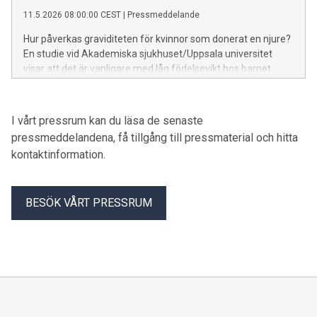
vetenskapliga svaret på en behandlingsfråga som varit
11.5.2026 08:00:00 CEST
|
Pressmeddelande
omdiskuterad i decennier.
Hur påverkas graviditeten för kvinnor som donerat en njure?
En studie vid Akademiska sjukhuset/Uppsala universitet
visar att det är vanligare med låg födelsevikt hos barnet.
Däremot finns det ingen tydligt ökad risk för
havandeskapsförgiftning, vilket forskarna tidigare trott.
I vårt pressrum kan du läsa de senaste
pressmeddelandena, få tillgång till pressmaterial och hitta
kontaktinformation.
BESÖK VÅRT PRESSRUM