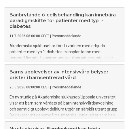
Banbrytande ö-cellsbehandling kan innebära
paradigmskifte för patienter med typ 1-
diabetes
11.7.2026 08:00:00 CEST
|
Pressmeddelande
Akademiska sjukhuset är först i världen med erbjuda
patienter med typ 1-diabetes transplantation med
genmodifierade, hypoimmuna insulinproducerande celler
från Langerhanska öar utan användning av
immundämpande läkemedel. Detta inom ramen för en
Barns upplevelser av intensivvård belyser
klinisk studie. Nu visar en 14-månadersuppföljning att
brister i barncentrerad vård
cellerna är säkra samt fortsätter att överleva och fungera
25.6.2026 08:00:00 CEST
|
Pressmeddelande
hos en patient.
En ny studie på Akademiska sjukhuset/Uppsala universitet
visar att barn som vårdats på barnintensivvårdsavdelning
och samtidigt upplevt delirium utgör en särskilt utsatt grupp.
De riskerar att genomgå traumatiska upplevelser som kan
få negativa konsekvenser efter utskrivning. Forskarna
efterlyser förbättringar i den barncentrerade vården.
Ny studie visar: Barnleukemi kan börja