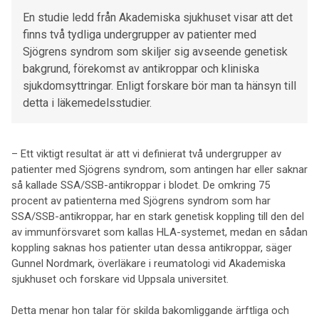
En studie ledd från Akademiska sjukhuset visar att det
finns två tydliga undergrupper av patienter med
Sjögrens syndrom som skiljer sig avseende genetisk
bakgrund, förekomst av antikroppar och kliniska
sjukdomsyttringar. Enligt forskare bör man ta hänsyn till
detta i läkemedelsstudier.
– Ett viktigt resultat är att vi definierat två undergrupper av
patienter med Sjögrens syndrom, som antingen har eller saknar
så kallade SSA/SSB-antikroppar i blodet. De omkring 75
procent av patienterna med Sjögrens syndrom som har
SSA/SSB-antikroppar, har en stark genetisk koppling till den del
av immunförsvaret som kallas HLA-systemet, medan en sådan
koppling saknas hos patienter utan dessa antikroppar, säger
Gunnel Nordmark, överläkare i reumatologi vid Akademiska
sjukhuset och forskare vid Uppsala universitet.
Detta menar hon talar för skilda bakomliggande ärftliga och