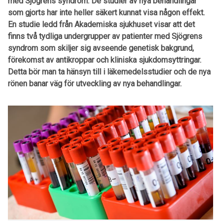
med Sjögrens syndrom. De studier av nya behandlingar
som gjorts har inte heller säkert kunnat visa någon effekt.
En studie ledd från Akademiska sjukhuset visar att det
finns två tydliga undergrupper av patienter med Sjögrens
syndrom som skiljer sig avseende genetisk bakgrund,
förekomst av antikroppar och kliniska sjukdomsyttringar.
Detta bör man ta hänsyn till i läkemedelsstudier och de nya
rönen banar väg för utveckling av nya behandlingar.