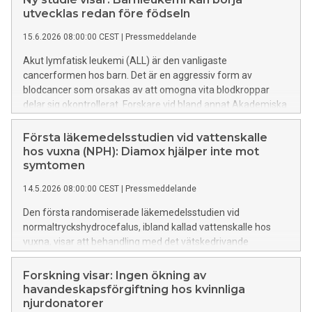
utvecklas redan före födseln
15.6.2026 08:00:00 CEST
|
Pressmeddelande
Akut lymfatisk leukemi (ALL) är den vanligaste
cancerformen hos barn. Det är en aggressiv form av
blodcancer som orsakas av att omogna vita blodkroppar
delar sig okontrollerat. Forskare vid bland annat Akademiska
sjukhuset/Uppsala universitet har funnit nya bevis för att
vissa fall av en ovanlig form av barnleukemi kan börja
Första läkemedelsstudien vid vattenskalle
utvecklas redan på fosterstadiet. Förutom ny kunskap om
hos vuxna (NPH): Diamox hjälper inte mot
hur sjukdomen uppstår och förändras över tid kan
symtomen
upptäckten på sikt leda till tidigare upptäckt och behandling.
14.5.2026 08:00:00 CEST
|
Pressmeddelande
Den första randomiserade läkemedelsstudien vid
normaltryckshydrocefalus, ibland kallad vattenskalle hos
vuxna, visar att behandling med det vätskedrivande
läkemedlet acetazolamid (Diamox) inte förbättrar
patienternas symtom. Behandlingen var dessutom
Forskning visar: Ingen ökning av
förknippad med vanliga biverkningar. Resultaten, som
havandeskapsförgiftning hos kvinnliga
publicerats i The Lancet Neurology, ger det hittills starkaste
njurdonatorer