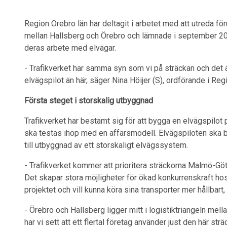
Region Örebro län har deltagit i arbetet med att utreda fö
mellan Hallsberg och Örebro och lämnade i september 2020
deras arbete med elvägar.
- Trafikverket har samma syn som vi på sträckan och det är 
elvägspilot än här, säger Nina Höijer (S), ordförande i 
Första steget i storskalig utbyggnad
Trafikverket har bestämt sig för att bygga en elvägspilot
ska testas ihop med en affärsmodell. Elvägspiloten ska 
till utbyggnad av ett storskaligt elvägssystem.
- Trafikverket kommer att prioritera sträckorna Malmö-G
Det skapar stora möjligheter för ökad konkurrenskraft hos
projektet och vill kunna köra sina transporter mer hållbart,
- Örebro och Hallsberg ligger mitt i logistiktriangeln m
har vi sett att ett flertal företag använder just den här str