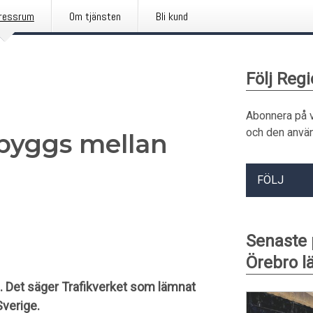
ressrum
Om tjänsten
Bli kund
Följ Reg
Abonnera på 
och den använ
 byggs mellan
FÖLJ
Senaste
Örebro l
. Det säger Trafikverket som lämnat
Sverige.