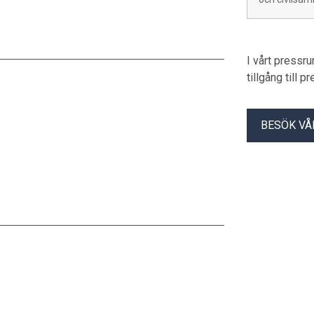
I vårt pressr
tillgång till 
BESÖK VÅ