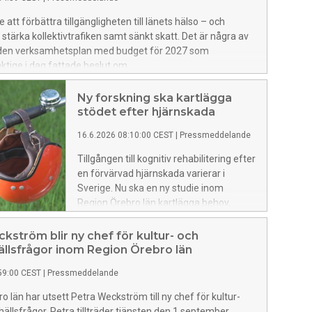
starkare förståelse för hur de själva kan
e att förbättra tillgängligheten till länets hälso – och
påverka sitt mående.
 stärka kollektivtrafiken samt sänkt skatt. Det är några av
 den verksamhetsplan med budget för 2027 som
ktige i dag fattade beslut om.
Ny forskning ska kartlägga
stödet efter hjärnskada
16.6.2026 08:10:00 CEST
|
Pressmeddelande
Tillgången till kognitiv rehabilitering efter
en förvärvad hjärnskada varierar i
Sverige. Nu ska en ny studie inom
Region Örebro län kartlägga behov,
erfarenheter och regionala skillnader.
Målet är att bidra till en mer jämlik
kström blir ny chef för kultur- och
rehabilitering. Arbetsterapeut Helen
ällsfrågor inom Region Örebro län
Lindner har beviljats nästan 160 000
59:00 CEST
|
Pressmeddelande
kronor till studien från
Personskadeförbundet RTP.
o län har utsett Petra Weckström till ny chef för kultur-
hällsfrågor. Petra tillträder tjänsten den 1 september.