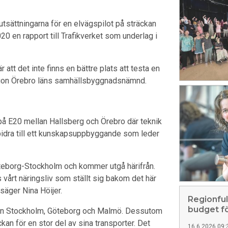
rutsättningarna för en elvägspilot på sträckan
 en rapport till Trafikverket som underlag i
att det inte finns en bättre plats att testa en
Region Örebro läns samhällsbyggnadsnämnd.
 på E20 mellan Hallsberg och Örebro där teknik
bidra till ett kunskapsuppbyggande som leder
öteborg-Stockholm och kommer utgå härifrån.
 vårt näringsliv som ställt sig bakom det här
 säger Nina Höijer.
Regionfu
budget f
ellan Stockholm, Göteborg och Malmö. Dessutom
äckan för en stor del av sina transporter. Det
16.6.2026 09: