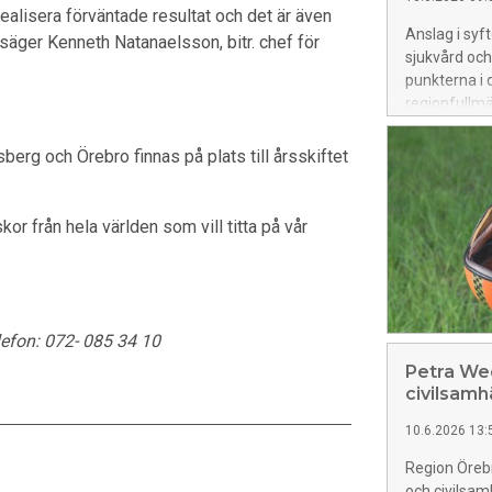
ealisera förväntade resultat och det är även
Anslag i syft
 säger Kenneth Natanaelsson, bitr. chef för
sjukvård och
punkterna i
regionfullmä
berg och Örebro finnas på plats till årsskiftet
kor från hela världen som vill titta på vår
efon: 072- 085 34 10
Petra Wec
civilsamh
10.6.2026 13:
Region Örebr
och civilsam