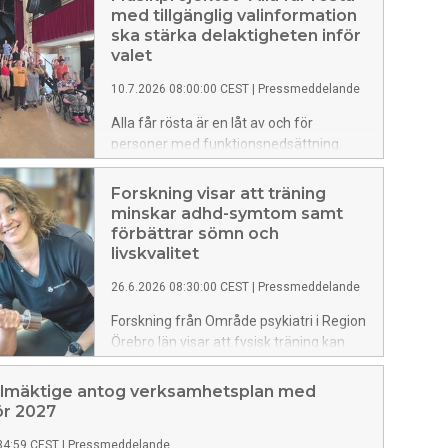
med tillgänglig valinformation
ska stärka delaktigheten inför
valet
10.7.2026 08:00:00 CEST
|
Pressmeddelande
Alla får rösta är en låt av och för
personer med funktionsnedsättning.
Den ska tillsammans med tillgänglig
valinformation göra det lättare för fler
Forskning visar att träning
att delta i valet 2026. Låten är ett
minskar adhd-symtom samt
resultat av Region Örebro läns
förbättrar sömn och
demokratisatsning till studieförbunden
livskvalitet
inför valet.
26.6.2026 08:30:00 CEST
|
Pressmeddelande
Forskning från Område psykiatri i Region
Örebro län visar att fysisk träning kan
vara en effektiv behandling för vuxna
med adhd. Deltagare som genomförde
llmäktige antog verksamhetsplan med
ett 12 veckor långt träningsprogram
ör 2027
inom psykiatrin fick minskade symtom,
34:59 CEST
|
Pressmeddelande
bättre sömn, ökad livskvalitet och en