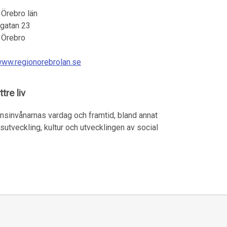
 Örebro län
rgatan 23
Örebro
www.regionorebrolan.se
tre liv
nsinvånarnas vardag och framtid, bland annat
ivsutveckling, kultur och utvecklingen av social