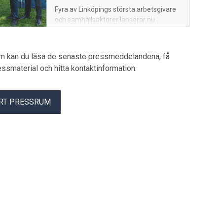
Fyra av Linköpings största arbetsgivare
och samhällsaktörer lanserar nu
Handslag Linköping, ett nytt, långsiktigt
samarbete för stadens utveckling.
Genom att samla krafter över bransch-
um kan du läsa de senaste pressmeddelandena, få
och organisationsgränser vill parterna
pressmaterial och hitta kontaktinformation.
bidra till ökad framtidstro, gemenskap
och attraktionskraft i Linköping.
RT PRESSRUM