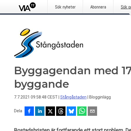
Sök nyheter
Abonnera
Sök p
Byggagendan med 17 f
byggande
7.7.2021 09:58:48 CEST
|
Stångåstaden
|
Blogginlägg
Dela
Bostadsbristen är fortfarande ett stort problem. D