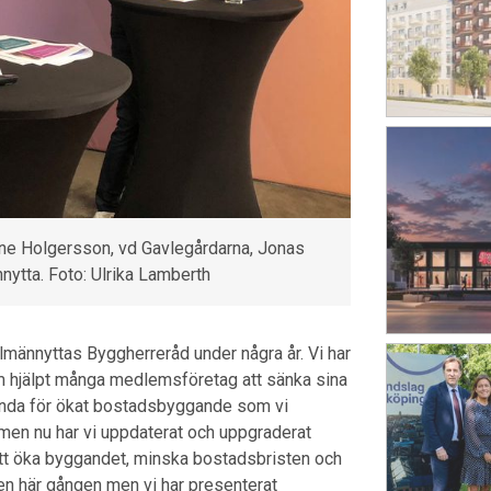
rine Holgersson, vd Gavlegårdarna, Jonas
nytta. Foto: Ulrika Lamberth
llmännyttas Byggherreråd under några år. Vi har
m hjälpt många medlemsföretag att sänka sina
genda för ökat bostadsbyggande som vi
 men nu har vi uppdaterat och uppgraderat
att öka byggandet, minska bostadsbristen och
en här gången men vi har presenterat