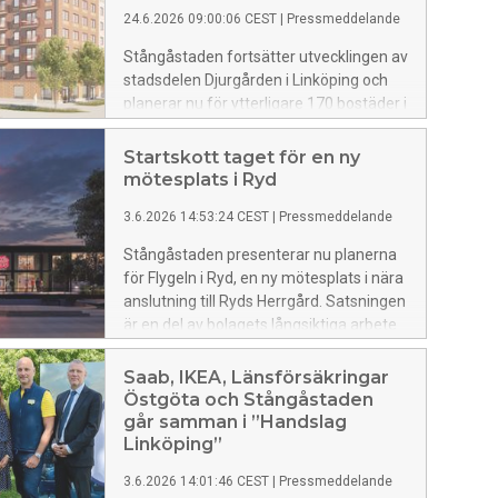
umgås.
24.6.2026 09:00:06 CEST
|
Pressmeddelande
Stångåstaden fortsätter utvecklingen av
stadsdelen Djurgården i Linköping och
planerar nu för ytterligare 170 bostäder i
området. Byggstarten väntas ske i
november 2026 och planen är att
Startskott taget för en ny
inflyttning kan starta runt årsskiftet
mötesplats i Ryd
2028/2029. Sedan tidigare har
3.6.2026 14:53:24 CEST
|
Pressmeddelande
Stångåstaden byggt 210 bostäder i
området som alla är uthyrda.
Stångåstaden presenterar nu planerna
för Flygeln i Ryd, en ny mötesplats i nära
anslutning till Ryds Herrgård. Satsningen
är en del av bolagets långsiktiga arbete
med att utveckla stadsdelen och stärka
gemenskapen i området. Flygeln ska bli
Saab, IKEA, Länsförsäkringar
en plats för aktiviteter, gemenskap och
Östgöta och Stångåstaden
utvecklas i nära dialog med föreningsliv,
går samman i ”Handslag
näringsliv och andra lokala aktörer.
Linköping”
Invigningen planeras till sommaren
3.6.2026 14:01:46 CEST
|
Pressmeddelande
2027.