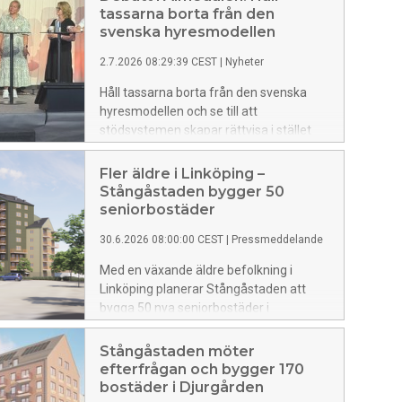
tassarna borta från den
svenska hyresmodellen
2.7.2026 08:29:39 CEST
|
Nyheter
Håll tassarna borta från den svenska
hyresmodellen och se till att
stödsystemen skapar rättvisa i stället
för orättvisa mellan hyresrätten och det
ägda boendet. Det var två av budskapen
Fler äldre i Linköping –
till politiken när vår vd Fredrik Törnqvist
Stångåstaden bygger 50
tillsammans med tre representanter
seniorbostäder
från allmännyttan diskuterade
30.6.2026 08:00:00 CEST
|
Pressmeddelande
utmaningar och lösningar för
hyresmarknaden på Dagens industris
Med en växande äldre befolkning i
scen i Almedalen. Hela debatten
Linköping planerar Stångåstaden att
spelades in och kan nu ses i efterhand.
bygga 50 nya seniorbostäder i
Gottfridsberg. Det handlar om
hyresrätter för personer över 65 år med
Stångåstaden möter
viss närvaro av personal samt tillgång till
efterfrågan och bygger 170
delade ytor där grannar kan träffas och
bostäder i Djurgården