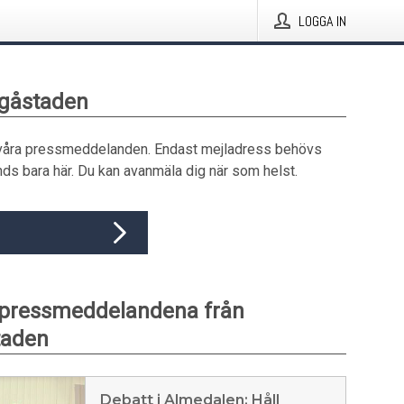
LOGGA IN
ngåstaden
våra pressmeddelanden. Endast mejladress behövs
ds bara här. Du kan avanmäla dig när som helst.
 pressmeddelandena från
taden
Debatt i Almedalen: Håll