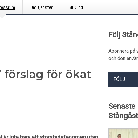
ressrum
Om tjänsten
Bli kund
Följ Stå
Abonnera på 
och den använ
örslag för ökat
FÖLJ
Senaste
Stångås
et är inte bara ett storstadsfenomen utan