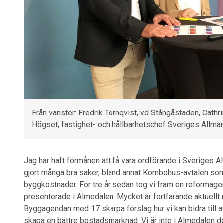
Från vänster: Fredrik Törnqvist, vd Stångåstaden, Cath
Högset, fastighet- och hållbarhetschef Sveriges Allmän
Jag har haft förmånen att få vara ordförande i Sveriges A
gjort många bra saker, bland annat Kombohus-avtalen so
byggkostnader. För tre år sedan tog vi fram en reforma
presenterade i Almedalen. Mycket är fortfarande aktuellt
Byggagendan med 17 skarpa förslag hur vi kan bidra till 
skapa en bättre bostadsmarknad. Vi är inte i Almedalen d