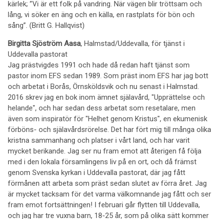
kärlek; ”Vi är ett folk på vandring. När vägen blir tröttsam och
lång, vi söker en äng och en källa, en rastplats för bön och
sång”. (Britt G. Hallqvist)
Birgitta Sjöström Aasa
, Halmstad/Uddevalla, för tjänst i
Uddevalla pastorat
Jag prästvigdes 1991 och hade då redan haft tjänst som
pastor inom EFS sedan 1989. Som präst inom EFS har jag bott
och arbetat i Borås, Örnsköldsvik och nu senast i Halmstad.
2016 skrev jag en bok inom ämnet själavård, "Upprättelse och
helande", och har sedan dess arbetat som resetalare, men
även som inspiratör för "Helhet genom Kristus", en ekumenisk
förböns- och själavårdsrörelse. Det har fört mig till många olika
kristna sammanhang och platser i vårt land, och har varit
mycket berikande. Jag ser nu fram emot att återigen få följa
med i den lokala församlingens liv på en ort, och då främst
genom Svenska kyrkan i Uddevalla pastorat, där jag fått
förmånen att arbeta som präst sedan slutet av förra året. Jag
är mycket tacksam för det varma välkomnande jag fått och ser
fram emot fortsättningen! I februari går flytten till Uddevalla,
och jag har tre vuxna barn, 18-25 år, som på olika sätt kommer