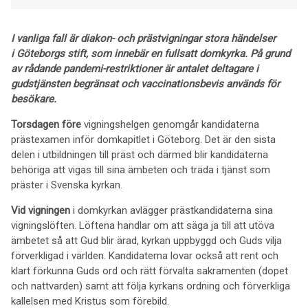
I vanliga fall är diakon- och prästvigningar stora händelser
i Göteborgs stift, som innebär en fullsatt domkyrka. På grund
av rådande pandemi-restriktioner är antalet deltagare i
gudstjänsten begränsat och vaccinationsbevis används för
besökare.
Torsdagen före
vigningshelgen genomgår kandidaterna
prästexamen inför domkapitlet i Göteborg. Det är den sista
delen i utbildningen till präst och därmed blir kandidaterna
behöriga att vigas till sina ämbeten och träda i tjänst som
präster i Svenska kyrkan.
Vid vigningen
i domkyrkan avlägger prästkandidaterna sina
vigningslöften. Löftena handlar om att säga ja till att utöva
ämbetet så att Gud blir ärad, kyrkan uppbyggd och Guds vilja
förverkligad i världen. Kandidaterna lovar också att rent och
klart förkunna Guds ord och rätt förvalta sakramenten (dopet
och nattvarden) samt att följa kyrkans ordning och förverkliga
kallelsen med Kristus som förebild.