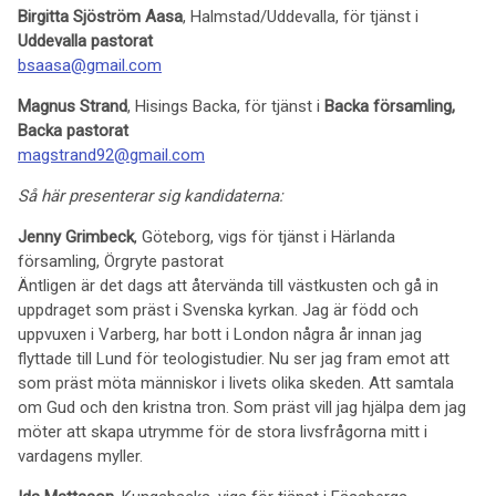
Birgitta Sjöström Aasa
, Halmstad/Uddevalla, för tjänst i
Uddevalla pastorat
bsaasa@gmail.com
Magnus Strand
, Hisings Backa, för tjänst i
Backa församling,
Backa pastorat
magstrand92@gmail.com
Så här presenterar sig kandidaterna:
Jenny Grimbeck
, Göteborg, vigs för tjänst i Härlanda
församling, Örgryte pastorat
Äntligen är det dags att återvända till västkusten och gå in
uppdraget som präst i Svenska kyrkan. Jag är född och
uppvuxen i Varberg, har bott i London några år innan jag
flyttade till Lund för teologistudier. Nu ser jag fram emot att
som präst möta människor i livets olika skeden. Att samtala
om Gud och den kristna tron. Som präst vill jag hjälpa dem jag
möter att skapa utrymme för de stora livsfrågorna mitt i
vardagens myller.