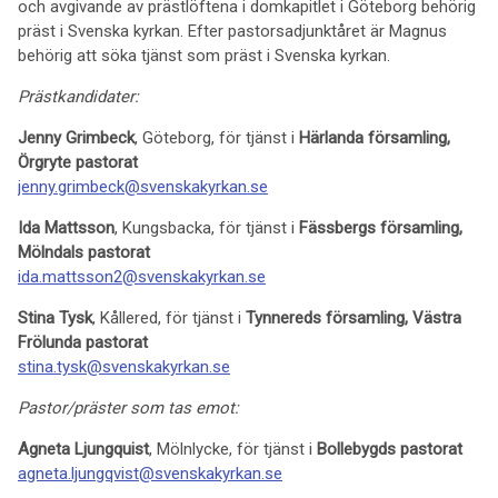
och avgivande av prästlöftena i domkapitlet i Göteborg behörig
präst i Svenska kyrkan. Efter pastorsadjunktåret är Magnus
behörig att söka tjänst som präst i Svenska kyrkan.
Prästkandidater:
Jenny Grimbeck
, Göteborg, för tjänst i
Härlanda församling,
Örgryte pastorat
jenny.grimbeck@svenskakyrkan.se
Ida Mattsson
, Kungsbacka, för tjänst i
Fässbergs församling,
Mölndals pastorat
ida.mattsson2@svenskakyrkan.se
Stina Tysk
, Kållered, för tjänst i
Tynnereds församling, Västra
Frölunda pastorat
stina.tysk@svenskakyrkan.se
Pastor/präster som tas emot:
Agneta Ljungquist
, Mölnlycke, för tjänst i
Bollebygds pastorat
agneta.ljungqvist@svenskakyrkan.se