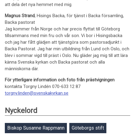
att dela det nya hemmet med mig.
Magnus Strand
, Hisings Backa, för tjänst i Backa församling,
Backa pastorat
Jag kommer från Norge och har precis flyttat till Göteborg
tillsammans med min fru och vår son. Vi bor i Hisingsbacka
och jag har fått glädjen att tjänstgöra som pastorsadjunkt i
Backa Pastorat. Jag har min utbildning från Lund och Oslo, och
blev i sommar vigd till präst i Oslo. Nu gläder jag mig till att lära
känna Svenska kyrkan och Backa pastorat och alla
människorna där.
För ytterligare information och foto från prästvigningen
kontakta Torgny Lindén 070-633 12 87
torgny.linden@svenskakyrkan.se
Nyckelord
Biskop Susanne Rappmann
Göteborgs stift