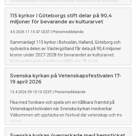
Protestantiska reformerta kyrkan i Kroatien och en präst
vigd för EFS emot som präster i Svenska kyrkan.
115 kyrkor i Göteborgs stift delar på 90,4
miljoner för bevarande av kulturarvet
4.5.2026 11:15:47 CEST
|
Pressmeddelande
Sammanlagt 115 kyrkor i Bohuslän, Halland, Göteborg och
sydvästra delen av Västergötland får dela på 90,4 miljoner
kronor under 2027-2028 för bevarandet av kulturarvet;
Kyrkoantikvarisk ersättning (KAE) om 78,4 milj.,
Kyrkounderhållsbidrag (KUB) om 9 milj. och
Fastighetsutvecklingsbidrag om 3 milj.
Svenska kyrkan på Vetenskapsfestivalen 17-
19 april 2026
13.4.2026 09:10:10 CEST
|
Pressmeddelande
Fika med forskare och spela om en hållbara framtid på
Vetenskapsfestivalen när Svenska kyrkan medverkar.
Välkommen att upptäcka en festival där vetenskap och tro
möts!
Svenska kyrkan överraskade med hemstickat