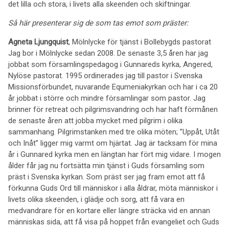
det lilla och stora, i livets alla skeenden och skiftningar.
Så här presenterar sig de som tas emot som präster:
Agneta Ljungquist
, Mölnlycke för tjänst i Bollebygds pastorat
Jag bor i Mölnlycke sedan 2008. De senaste 3,5 åren har jag
jobbat som församlingspedagog i Gunnareds kyrka, Angered,
Nylöse pastorat. 1995 ordinerades jag till pastor i Svenska
Missionsförbundet, nuvarande Equmeniakyrkan och har i ca 20
år jobbat i större och mindre församlingar som pastor. Jag
brinner för retreat och pilgrimsvandring och har haft förmånen
de senaste åren att jobba mycket med pilgrim i olika
sammanhang. Pilgrimstanken med tre olika möten; ”Uppåt, Utåt
och Inåt” ligger mig varmt om hjärtat. Jag är tacksam för mina
år i Gunnared kyrka men en längtan har fört mig vidare. I mogen
ålder får jag nu fortsätta min tjänst i Guds församling som
präst i Svenska kyrkan. Som präst ser jag fram emot att få
förkunna Guds Ord till människor i alla åldrar, möta människor i
livets olika skeenden, i glädje och sorg, att få vara en
medvandrare för en kortare eller längre sträcka vid en annan
människas sida, att få visa på hoppet från evangeliet och Guds