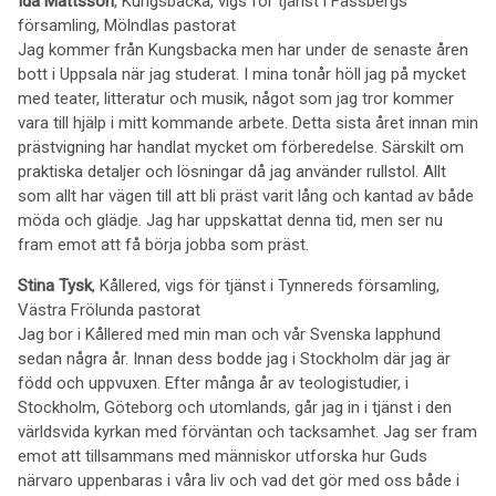
Ida Mattsson
, Kungsbacka, vigs för tjänst i Fässbergs
församling, Mölndlas pastorat
Jag kommer från Kungsbacka men har under de senaste åren
bott i Uppsala när jag studerat. I mina tonår höll jag på mycket
med teater, litteratur och musik, något som jag tror kommer
vara till hjälp i mitt kommande arbete. Detta sista året innan min
prästvigning har handlat mycket om förberedelse. Särskilt om
praktiska detaljer och lösningar då jag använder rullstol. Allt
som allt har vägen till att bli präst varit lång och kantad av både
möda och glädje. Jag har uppskattat denna tid, men ser nu
fram emot att få börja jobba som präst.
Stina Tysk
, Kållered, vigs för tjänst i Tynnereds församling,
Västra Frölunda pastorat
Jag bor i Kållered med min man och vår Svenska lapphund
sedan några år. Innan dess bodde jag i Stockholm där jag är
född och uppvuxen. Efter många år av teologistudier, i
Stockholm, Göteborg och utomlands, går jag in i tjänst i den
världsvida kyrkan med förväntan och tacksamhet. Jag ser fram
emot att tillsammans med människor utforska hur Guds
närvaro uppenbaras i våra liv och vad det gör med oss både i