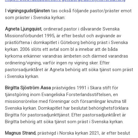
I
vigningsgudstjänsten
tas också följande pastor/präster emot
som präster i Svenska kyrkan:
Agneta Ljungquist
, ordinerad pastor i dåvarande Svenska
Missionsförbundet 1995, är efter beslut och avgivande av
prästlöftena i domkapitlet i Göteborg behörig präst i Svenska
kyrkan. 2006 slöts ett avtal som bl a innebar att de båda
kyrkorna erkänner varandras ämbeten och därmed varandras
ordinering/vigning, varför ingen ny vigning sker. Efter
pastorsadjunktåret är Agneta behörig att söka tjänst som präst
i Svenska kyrkan.
Birgitta Sjöström Aasa
prästvigdes 1991 i Skara stift för
tjänstgöring inom Evangeliska Forsterlandsstiftelsen, en
missionsrörelse med föreningar och församlingar knutna till
Svenska kyrkan. Domkapitlet har beslutat behörighetsförklara
Birgitta för pastorsadjunkttjänst. Efter pastorsadjunktåret är
Birgitta behörig att söka tjänst som präst i Svenska kyrkan.
Magnus Strand
, prästvigd i Norska kyrkan 2021, är efter beslut