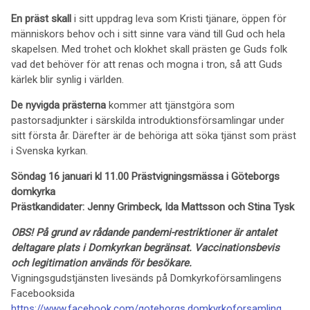
En präst skall
i sitt uppdrag leva som Kristi tjänare, öppen för
människors behov och i sitt sinne vara vänd till Gud och hela
skapelsen. Med trohet och klokhet skall prästen ge Guds folk
vad det behöver för att renas och mogna i tron, så att Guds
kärlek blir synlig i världen.
De nyvigda
prästerna
kommer att tjänstgöra som
pastorsadjunkter i särskilda introduktionsförsamlingar under
sitt första år. Därefter är de behöriga att söka tjänst som präst
i Svenska kyrkan.
Söndag 16 januari kl 11.00 Prästvigningsmässa i Göteborgs
domkyrka
Prästkandidater: Jenny Grimbeck, Ida Mattsson och Stina Tysk
OBS!
På grund av rådande pandemi-restriktioner är antalet
deltagare plats i Domkyrkan begränsat.
Vaccinationsbevis
och legitimation används för besökare.
Vigningsgudstjänsten livesänds på Domkyrkoförsamlingens
Facebooksida
https://www.facebook.com/goteborgs.domkyrkoforsamling