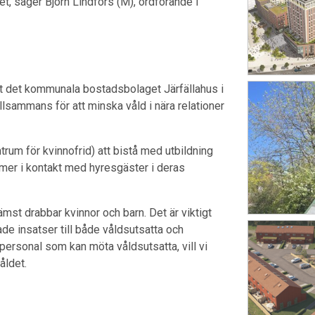
et, säger Björn Lindfors (M), ordförande i
tt det kommunala bostadsbolaget Järfällahus i
lsammans för att minska våld i nära relationer
trum för kvinnofrid) att bistå med utbildning
mmer i kontakt med hyresgäster i deras
ämst drabbar kvinnor och barn. Det är viktigt
tade insatser till både våldsutsatta och
personal som kan möta våldsutsatta, vill vi
åldet.