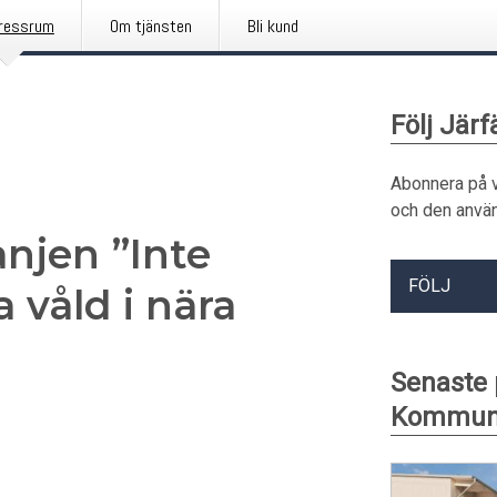
ressrum
Om tjänsten
Bli kund
Följ Jär
Abonnera på 
och den använ
anjen ”Inte
FÖLJ
 våld i nära
Senaste 
Kommu