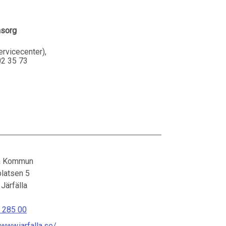
msorg
rvicecenter),
02 35 73
la Kommun
platsen 5
Järfälla
 285 00
/www.jarfalla.se/