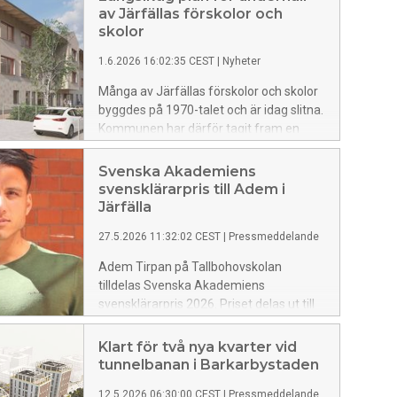
av Järfällas förskolor och
skolor
1.6.2026 16:02:35 CEST
|
Nyheter
Många av Järfällas förskolor och skolor
byggdes på 1970-talet och är idag slitna.
Kommunen har därför tagit fram en
långsiktig plan för hur lokalerna ska
underhållas och renoveras. När en
Svenska Akademiens
byggnad närmar sig slutet av sin
svensklärarpris till Adem i
livslängd krävs ofta en omfattande
Järfälla
renovering eller att den ersätts.
27.5.2026 11:32:02 CEST
|
Pressmeddelande
Adem Tirpan på Tallbohovskolan
tilldelas Svenska Akademiens
svensklärarpris 2026. Priset delas ut till
lärare som ”genom sin gärning har
stimulerat intresset hos unga människor
Klart för två nya kvarter vid
för svenska språket och litteraturen”.
tunnelbanan i Barkarbystaden
12.5.2026 06:30:00 CEST
|
Pressmeddelande