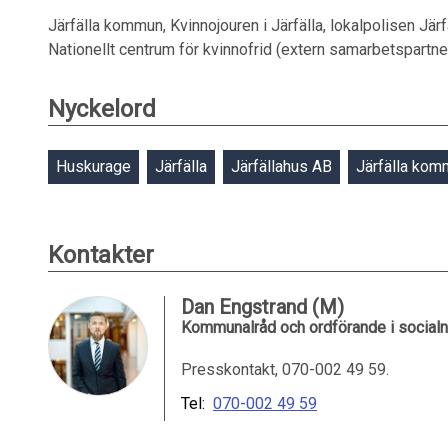
Järfälla kommun, Kvinnojouren i Järfälla, lokalpolisen Jä
Nationellt centrum för kvinnofrid (extern samarbetspartne
Nyckelord
Huskurage
Järfälla
Järfällahus AB
Järfälla kom
Kontakter
Dan Engstrand (M)
Kommunalråd och ordförande i socia
Presskontakt, 070-002 49 59.
Tel:
070-002 49 59