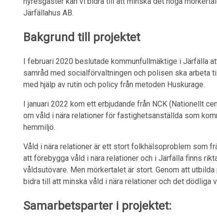
hyresgäster kan vi bidra till att minska det höga mörkertal
Järfällahus AB.
Bakgrund till projektet
I februari 2020 beslutade kommunfullmäktige i Järfälla a
samråd med socialförvaltningen och polisen ska arbeta til
med hjälp av rutin och policy från metoden Huskurage.
I januari 2022 kom ett erbjudande från NCK (Nationellt cen
om våld i nära relationer för fastighetsanställda som ko
hemmiljö.
Våld i nära relationer är ett stort folkhälsoproblem som fr
att förebygga våld i nära relationer och i Järfälla finns rik
våldsutövare. Men mörkertalet är stort. Genom att utbilda 
bidra till att minska våld i nära relationer och det dödliga v
Samarbetsparter i projektet: