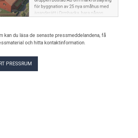
Gruppen Bostad AB om markförsäljning
för byggnation av 25 nya småhus med
äganderätt i Ormbacka, bara någon
kilometer från den nya knutpunkten för
kollektivtrafik vid Barkarby station.
um kan du läsa de senaste pressmeddelandena, få
pressmaterial och hitta kontaktinformation.
RT PRESSRUM