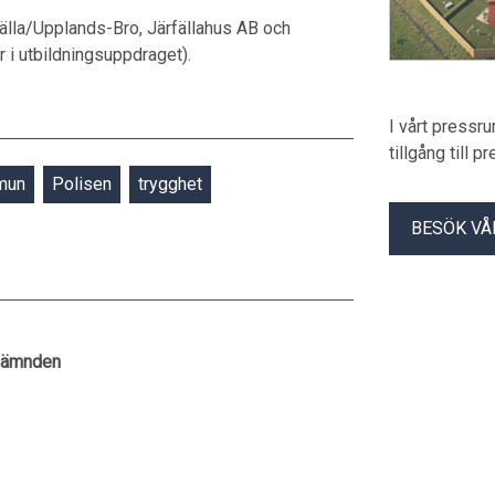
rfälla/Upplands-Bro, Järfällahus AB och
r i utbildningsuppdraget).
I vårt pressr
tillgång till 
mun
Polisen
trygghet
BESÖK VÅ
lnämnden