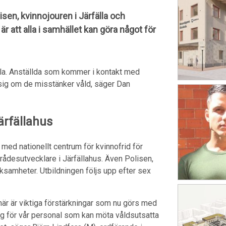
isen, kvinnojouren i Järfälla och
att alla i samhället kan göra något för
fälla. Anställda som kommer i kontakt med
 sig om de misstänker våld, säger Dan
ärfällahus
med nationellt centrum för kvinnofrid för
ådesutvecklare i Järfällahus. Även Polisen,
rksamheter. Utbildningen följs upp efter sex
t här är viktiga förstärkningar som nu görs med
ing för vår personal som kan möta våldsutsatta