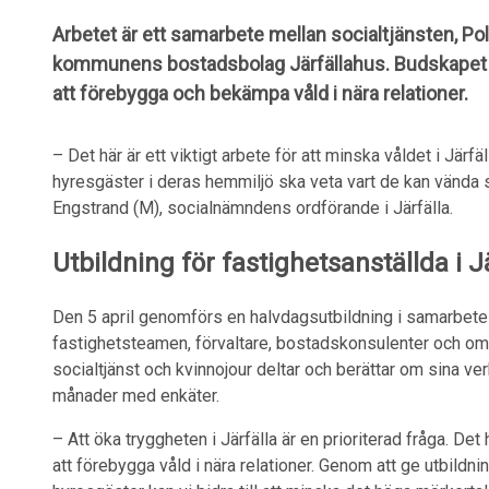
Arbetet är ett samarbete mellan socialtjänsten, Pol
kommunens bostadsbolag Järfällahus. Budskapet är 
att förebygga och bekämpa våld i nära relationer.
– Det här är ett viktigt arbete för att minska våldet i Jär
hyresgäster i deras hemmiljö ska veta vart de kan vända
Engstrand (M), socialnämndens ordförande i Järfälla.
Utbildning för fastighetsanställda i J
Den 5 april genomförs en halvdagsutbildning i samarbete 
fastighetsteamen, förvaltare, bostadskonsulenter och omr
socialtjänst och kvinnojour deltar och berättar om sina ve
månader med enkäter.
– Att öka tryggheten i Järfälla är en prioriterad fråga. De
att förebygga våld i nära relationer. Genom att ge utbildn