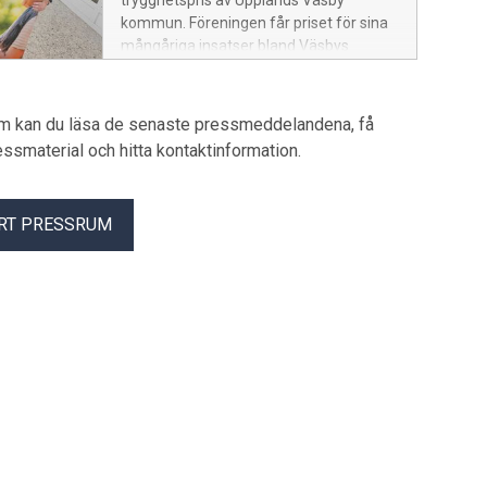
trygghetspris av Upplands Väsby
kommun. Föreningen får priset för sina
mångåriga insatser bland Väsbys
seniorer.
um kan du läsa de senaste pressmeddelandena, få
pressmaterial och hitta kontaktinformation.
RT PRESSRUM