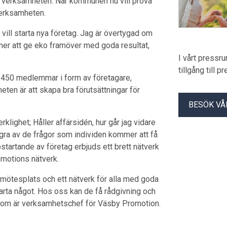
 i verksamheten. När kommunen nu vill pröva
verksamheten.
m vill starta nya företag. Jag är övertygad om
mer att ge eko framöver med goda resultat,
I vårt pressr
tillgång till 
 450 medlemmar i form av företagare,
ten är att skapa bra förutsättningar för
BESÖK VÅ
rklighet; Håller affärsidén, hur går jag vidare
ågra av de frågor som individen kommer att få
startande av företag erbjuds ett brett nätverk
omotions nätverk.
n mötesplats och ett nätverk för alla med goda
 starta något. Hos oss kan de få rådgivning och
 som är verksamhetschef för Väsby Promotion.