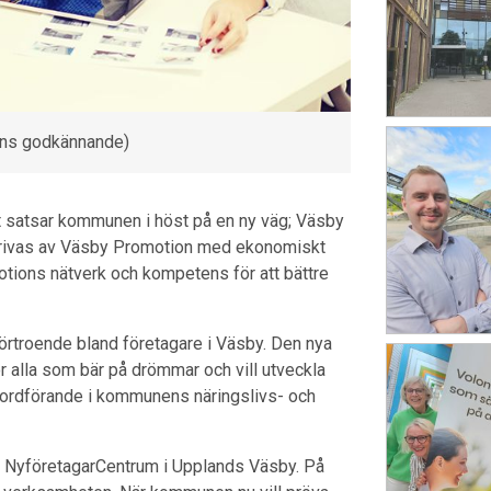
ens godkännande)
t satsar kommunen i höst på en ny väg; Väsby
 drivas av Väsby Promotion med ekonomiskt
otions nätverk och kompetens för att bättre
förtroende bland företagare i Väsby. Den nya
r alla som bär på drömmar och vill utveckla
är ordförande i kommunens näringslivs- och
 NyföretagarCentrum i Upplands Väsby. På