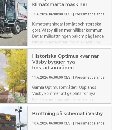
klimatsmarta maskiner
15.6.2026 06:00:00 CEST
|
Pressmeddelande
Klimatsatsningar i smått och stort ska
göra Väsby till en mer hållbar kommun.
Det är målsättningen bakom pågående
klimatinvesteringar i form av eldrivna
maskiner i kommunens olika
verksamheter.
Historiska Optimus kvar när
Väsby bygger nya
bostadsområden
11.6.2026 06:00:00 CEST
|
Pressmeddelande
Gamla Optimusområdet i Upplands
Väsby kommer att ge plats för nya
kvarter med bostäder, kontor och
förskola - och fabriksbyggnaden blir
kvar. Kommunfullmäktiges
Brottning på schemat i Väsby
godkännande av detaljplanen i veckan
10.6.2026 06:00:00 CEST
|
Pressmeddelande
öppnar för att kunna utveckla centrala