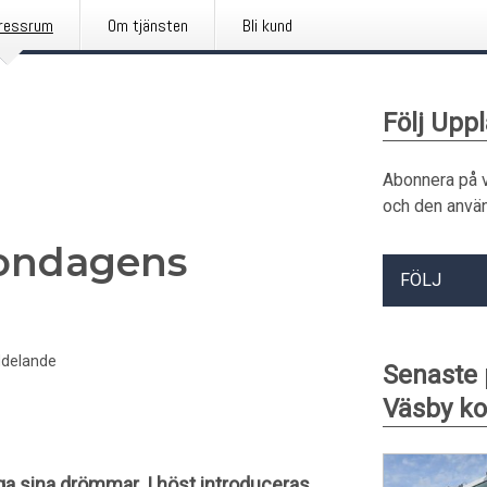
ressrum
Om tjänsten
Bli kund
Följ Up
Abonnera på 
och den använ
gondagens
FÖLJ
delande
Senaste
Väsby 
iga sina drömmar. I höst introduceras