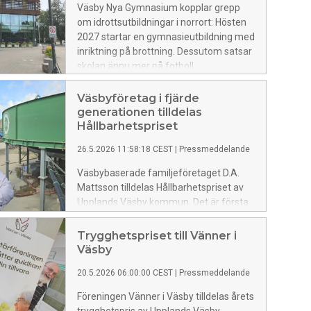
delar av Väsby.
Väsby Nya Gymnasium kopplar grepp
om idrottsutbildningar i norrort: Hösten
2027 startar en gymnasieutbildning med
inriktning på brottning. Dessutom satsar
skolan ännu mer på fotboll.
Väsbyföretag i fjärde
generationen tilldelas
Hållbarhetspriset
26.5.2026 11:58:18 CEST
|
Pressmeddelande
Väsbybaserade familjeföretaget D.A.
Mattsson tilldelas Hållbarhetspriset av
Upplands Väsby kommun. Det är första
gången som Hållbarhetspriset delas ut
till representanter för näringslivet i
Trygghetspriset till Vänner i
Väsby.
Väsby
20.5.2026 06:00:00 CEST
|
Pressmeddelande
Föreningen Vänner i Väsby tilldelas årets