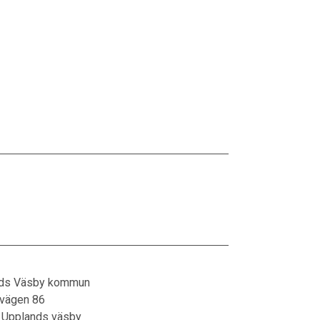
ds Väsby kommun
vägen 86
Upplands väsby