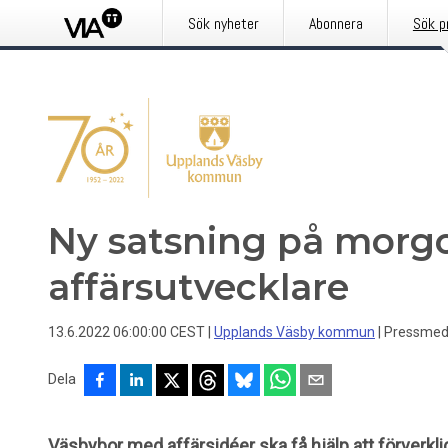
Sök nyheter
Abonnera
Sök p
Ny satsning på mor
affärsutvecklare
13.6.2022 06:00:00 CEST
|
Upplands Väsby kommun
|
Pressmed
Dela
Väsbybor med affärsidéer ska få hjälp att förverkl