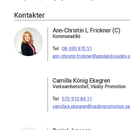
Kontakter
Ann-Christin L Frickner (C)
Kommunalråd
Tel:
08-590 970 51
ann-christin.frickner@upplandsvasby.
Camilla König Ekegren
Verksamhetschef, Väsby Promotion
Tel:
073-910 84 11
camilla.k.ekegren@vasbypromotion.s