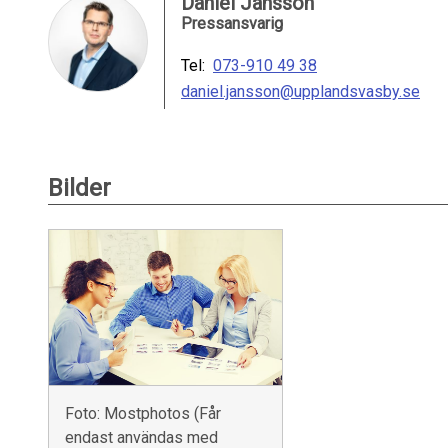
Daniel Jansson
Pressansvarig
Tel:
073-910 49 38
daniel.jansson@upplandsvasby.se
Bilder
Foto: Mostphotos (Får
endast användas med