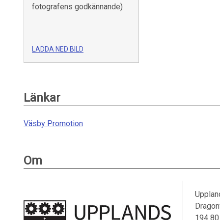
fotografens godkännande)
LADDA NED BILD
Länkar
Väsby Promotion
Om
Upplan
Dragon
194 80