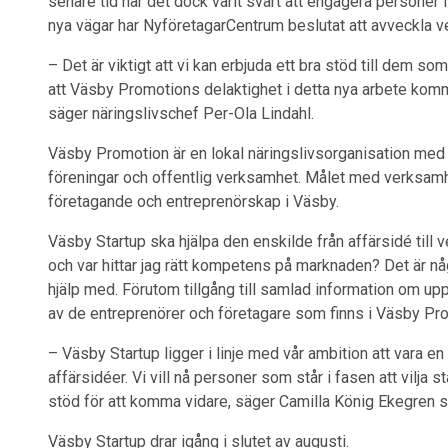
senare tid har det dock varit svårt att engagera personer
nya vägar har NyföretagarCentrum beslutat att avveckla 
–
Det är viktigt att vi kan erbjuda ett bra stöd till dem so
att Väsby Promotions delaktighet i detta nya arbete kom
säger näringslivschef Per-Ola Lindahl.
Väsby Promotion är en lokal näringslivsorganisation med
föreningar och offentlig verksamhet. Målet med verksamhe
företagande och entreprenörskap i Väsby.
Väsby Startup ska hjälpa den enskilde från affärsidé till ve
och var hittar jag rätt kompetens på marknaden? Det är n
hjälp med. Förutom tillgång till samlad information om upp
av de entreprenörer och företagare som finns i Väsby Pr
–
Väsby Startup ligger i linje med vår ambition att vara e
affärsidéer. Vi vill nå personer som står i fasen att vilja
stöd för att komma vidare, säger Camilla König Ekegren
Väsby Startup drar igång i slutet av augusti.