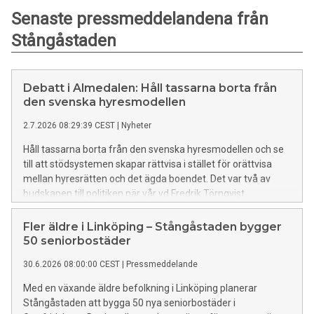
Senaste pressmeddelandena från
Stångåstaden
Debatt i Almedalen: Håll tassarna borta från
den svenska hyresmodellen
2.7.2026 08:29:39 CEST
|
Nyheter
Håll tassarna borta från den svenska hyresmodellen och se
till att stödsystemen skapar rättvisa i stället för orättvisa
mellan hyresrätten och det ägda boendet. Det var två av
budskapen till politiken när vår vd Fredrik Törnqvist
tillsammans med tre representanter från allmännyttan
diskuterade utmaningar och lösningar för hyresmarknaden
Fler äldre i Linköping – Stångåstaden bygger
på Dagens industris scen i Almedalen. Hela debatten
50 seniorbostäder
spelades in och kan nu ses i efterhand.
30.6.2026 08:00:00 CEST
|
Pressmeddelande
Med en växande äldre befolkning i Linköping planerar
Stångåstaden att bygga 50 nya seniorbostäder i