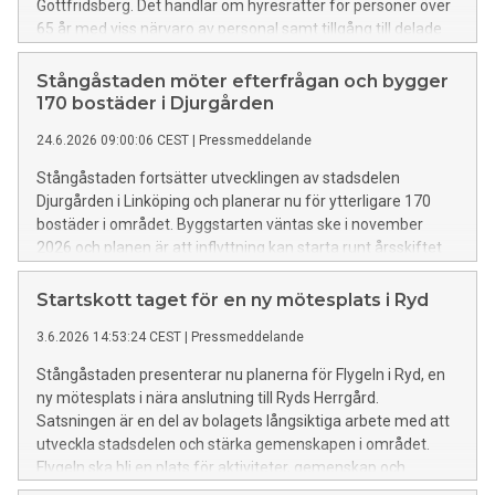
Gottfridsberg. Det handlar om hyresrätter för personer över
65 år med viss närvaro av personal samt tillgång till delade
ytor där grannar kan träffas och umgås.
Stångåstaden möter efterfrågan och bygger
170 bostäder i Djurgården
24.6.2026 09:00:06 CEST
|
Pressmeddelande
Stångåstaden fortsätter utvecklingen av stadsdelen
Djurgården i Linköping och planerar nu för ytterligare 170
bostäder i området. Byggstarten väntas ske i november
2026 och planen är att inflyttning kan starta runt årsskiftet
2028/2029. Sedan tidigare har Stångåstaden byggt 210
bostäder i området som alla är uthyrda.
Startskott taget för en ny mötesplats i Ryd
3.6.2026 14:53:24 CEST
|
Pressmeddelande
Stångåstaden presenterar nu planerna för Flygeln i Ryd, en
ny mötesplats i nära anslutning till Ryds Herrgård.
Satsningen är en del av bolagets långsiktiga arbete med att
utveckla stadsdelen och stärka gemenskapen i området.
Flygeln ska bli en plats för aktiviteter, gemenskap och
utvecklas i nära dialog med föreningsliv, näringsliv och andra