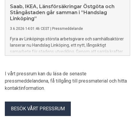
lokala aktörer. Invigningen planeras till sommaren 2027.
Saab, IKEA, Länsförsäkringar Östgöta och
Stångåstaden går samman i ”Handslag
Linköping”
3.6.2026 14:01:46 CEST
|
Pressmeddelande
Fyra av Linköpings största arbetsgivare och samhällsaktörer
lanserar nu Handslag Linköping, ett nytt, långsiktigt
samarbete för stadens utveckling. Genom att samla krafter
över bransch- och organisationsgränser vill parterna bidra till
ökad framtidstro, gemenskap och attraktionskraft i
Linköping.
I vårt pressrum kan du läsa de senaste
pressmeddelandena, få tillgång till pressmaterial och hitta
kontaktinformation.
BESÖK VÅRT PRESSRUM