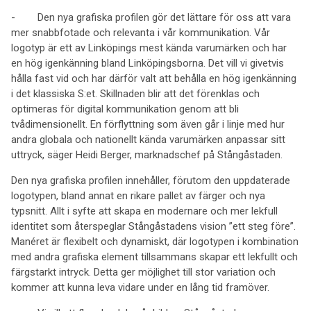
- Den nya grafiska profilen gör det lättare för oss att vara
mer snabbfotade och relevanta i vår kommunikation. Vår
logotyp är ett av Linköpings mest kända varumärken och har
en hög igenkänning bland Linköpingsborna. Det vill vi givetvis
hålla fast vid och har därför valt att behålla en hög igenkänning
i det klassiska S:et. Skillnaden blir att det förenklas och
optimeras för digital kommunikation genom att bli
tvådimensionellt. En förflyttning som även går i linje med hur
andra globala och nationellt kända varumärken anpassar sitt
uttryck, säger Heidi Berger, marknadschef på Stångåstaden.
Den nya grafiska profilen innehåller, förutom den uppdaterade
logotypen, bland annat en rikare pallet av färger och nya
typsnitt. Allt i syfte att skapa en modernare och mer lekfull
identitet som återspeglar Stångåstadens vision ”ett steg före”.
Manéret är flexibelt och dynamiskt, där logotypen i kombination
med andra grafiska element tillsammans skapar ett lekfullt och
färgstarkt intryck. Detta ger möjlighet till stor variation och
kommer att kunna leva vidare under en lång tid framöver.