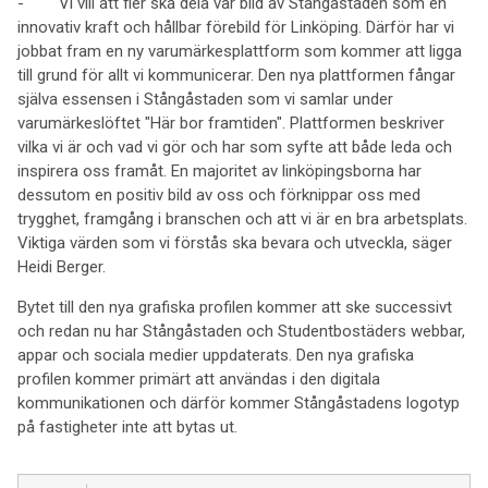
- Vi vill att fler ska dela vår bild av Stångåstaden som en
innovativ kraft och hållbar förebild för Linköping. Därför har vi
jobbat fram en ny varumärkesplattform som kommer att ligga
till grund för allt vi kommunicerar. Den nya plattformen fångar
själva essensen i Stångåstaden som vi samlar under
varumärkeslöftet "Här bor framtiden". Plattformen beskriver
vilka vi är och vad vi gör och har som syfte att både leda och
inspirera oss framåt. En majoritet av linköpingsborna har
dessutom en positiv bild av oss och förknippar oss med
trygghet, framgång i branschen och att vi är en bra arbetsplats.
Viktiga värden som vi förstås ska bevara och utveckla, säger
Heidi Berger.
Bytet till den nya grafiska profilen kommer att ske successivt
och redan nu har Stångåstaden och Studentbostäders webbar,
appar och sociala medier uppdaterats. Den nya grafiska
profilen kommer primärt att användas i den digitala
kommunikationen och därför kommer Stångåstadens logotyp
på fastigheter inte att bytas ut.