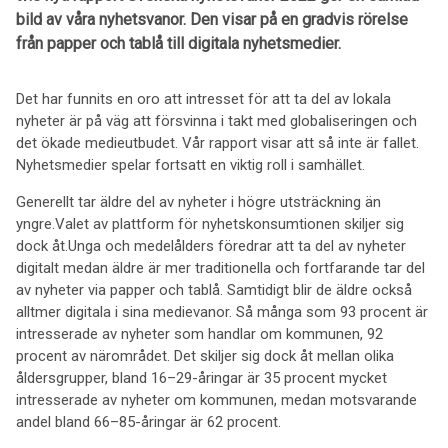
bild av våra nyhetsvanor. Den visar på en gradvis rörelse
från papper och tablå till digitala nyhetsmedier.
Det har funnits en oro att intresset för att ta del av lokala
nyheter är på väg att försvinna i takt med globaliseringen och
det ökade medieutbudet. Vår rapport visar att så inte är fallet.
Nyhetsmedier spelar fortsatt en viktig roll i samhället.
Generellt tar äldre del av nyheter i högre utsträckning än
yngre.Valet av plattform för nyhetskonsumtionen skiljer sig
dock åt.Unga och medelålders föredrar att ta del av nyheter
digitalt medan äldre är mer traditionella och fortfarande tar del
av nyheter via papper och tablå. Samtidigt blir de äldre också
alltmer digitala i sina medievanor. Så många som 93 procent är
intresserade av nyheter som handlar om kommunen, 92
procent av närområdet. Det skiljer sig dock åt mellan olika
åldersgrupper, bland 16–29-åringar är 35 procent mycket
intresserade av nyheter om kommunen, medan motsvarande
andel bland 66–85-åringar är 62 procent.