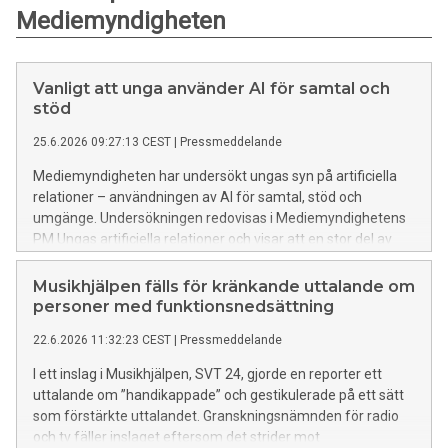
Mediemyndigheten
Vanligt att unga använder AI för samtal och
stöd
25.6.2026 09:27:13 CEST
|
Pressmeddelande
Mediemyndigheten har undersökt ungas syn på artificiella
relationer – användningen av AI för samtal, stöd och
umgänge. Undersökningen redovisas i Mediemyndighetens
PM Ungas artificiella relationer och visar att en stor del av
unga i Sverige använder AI som komplement till mänskliga
samtal.
Musikhjälpen fälls för kränkande uttalande om
personer med funktionsnedsättning
22.6.2026 11:32:23 CEST
|
Pressmeddelande
I ett inslag i Musikhjälpen, SVT 24, gjorde en reporter ett
uttalande om ”handikappade” och gestikulerade på ett sätt
som förstärkte uttalandet. Granskningsnämnden för radio
och tv fäller inslaget eftersom det strider mot