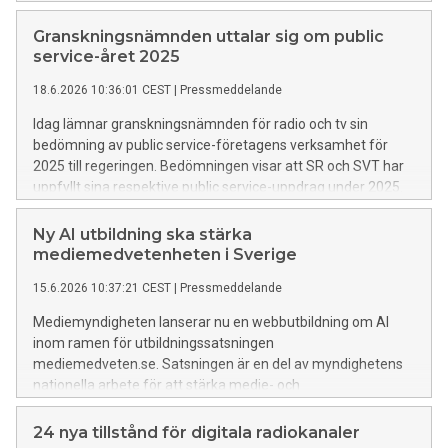
bestämmelsen om televisionens särskilda genomslagskraft.
Granskningsnämnden uttalar sig om public
service-året 2025
18.6.2026 10:36:01 CEST
|
Pressmeddelande
Idag lämnar granskningsnämnden för radio och tv sin
bedömning av public service-företagens verksamhet för
2025 till regeringen. Bedömningen visar att SR och SVT har
uppfyllt sina respektive public service-uppdrag under 2025.
SVT kritiseras dock fortsatt för bristande kvalitet i
textningen. UR har uppfyllt uppdraget utom i ett avseende
Ny AI utbildning ska stärka
som gäller utbildningsutbudet för högskolan.
mediemedvetenheten i Sverige
15.6.2026 10:37:21 CEST
|
Pressmeddelande
Mediemyndigheten lanserar nu en webbutbildning om AI
inom ramen för utbildningssatsningen
mediemedveten.se. Satsningen är en del av myndighetens
nationella arbete för att stärka medie- och
informationskunnigheten (MIK) i befolkningen.
24 nya tillstånd för digitala radiokanaler