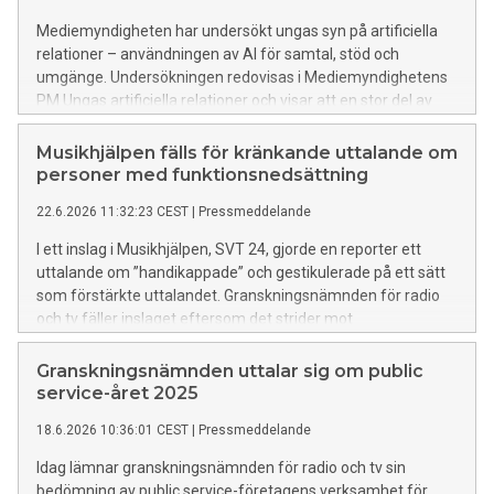
Mediemyndigheten har undersökt ungas syn på artificiella
relationer – användningen av AI för samtal, stöd och
umgänge. Undersökningen redovisas i Mediemyndighetens
PM Ungas artificiella relationer och visar att en stor del av
unga i Sverige använder AI som komplement till mänskliga
samtal.
Musikhjälpen fälls för kränkande uttalande om
personer med funktionsnedsättning
22.6.2026 11:32:23 CEST
|
Pressmeddelande
I ett inslag i Musikhjälpen, SVT 24, gjorde en reporter ett
uttalande om ”handikappade” och gestikulerade på ett sätt
som förstärkte uttalandet. Granskningsnämnden för radio
och tv fäller inslaget eftersom det strider mot
bestämmelsen om televisionens särskilda genomslagskraft.
Granskningsnämnden uttalar sig om public
service-året 2025
18.6.2026 10:36:01 CEST
|
Pressmeddelande
Idag lämnar granskningsnämnden för radio och tv sin
bedömning av public service-företagens verksamhet för