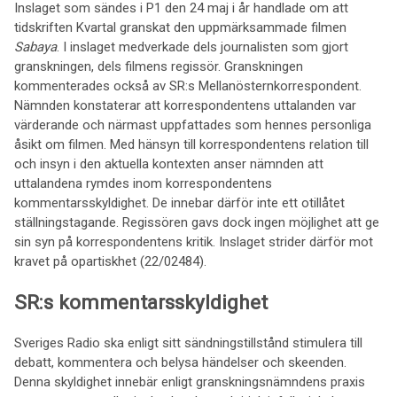
Inslaget som sändes i P1 den 24 maj i år handlade om att
tidskriften Kvartal granskat den uppmärksammade filmen
Sabaya
. I inslaget medverkade dels journalisten som gjort
granskningen, dels filmens regissör. Granskningen
kommenterades också av SR:s Mellanösternkorrespondent.
Nämnden konstaterar att korrespondentens uttalanden var
värderande och närmast uppfattades som hennes personliga
åsikt om filmen. Med hänsyn till korrespondentens relation till
och insyn i den aktuella kontexten anser nämnden att
uttalandena rymdes inom korrespondentens
kommentarsskyldighet. De innebar därför inte ett otillåtet
ställningstagande. Regissören gavs dock ingen möjlighet att ge
sin syn på korrespondentens kritik. Inslaget strider därför mot
kravet på opartiskhet (22/02484).
SR:s kommentarsskyldighet
Sveriges Radio ska enligt sitt sändningstillstånd stimulera till
debatt, kommentera och belysa händelser och skeenden.
Denna skyldighet innebär enligt granskningsnämndens praxis