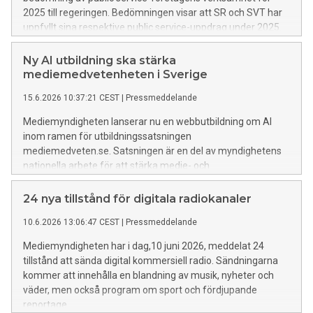
2025 till regeringen. Bedömningen visar att SR och SVT har
uppfyllt sina respektive public service-uppdrag under 2025.
SVT kritiseras dock fortsatt för bristande kvalitet i
textningen. UR har uppfyllt uppdraget utom i ett avseende
Ny AI utbildning ska stärka
som gäller utbildningsutbudet för högskolan.
mediemedvetenheten i Sverige
15.6.2026 10:37:21 CEST
|
Pressmeddelande
Mediemyndigheten lanserar nu en webbutbildning om AI
inom ramen för utbildningssatsningen
mediemedveten.se. Satsningen är en del av myndighetens
nationella arbete för att stärka medie- och
informationskunnigheten (MIK) i befolkningen.
24 nya tillstånd för digitala radiokanaler
10.6.2026 13:06:47 CEST
|
Pressmeddelande
Mediemyndigheten har i dag,10 juni 2026, meddelat 24
tillstånd att sända digital kommersiell radio. Sändningarna
kommer att innehålla en blandning av musik, nyheter och
väder, men också program om sport och fördjupande
reportage.