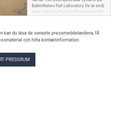
euro årligen.
BalticWaters Fish Laboratory. De är små,
men mår bra efter den långa resan från
Bornholmsdjupet i Östersjön till
laboratoriet utanför Nyköping. - Torsken
är en fantastisk fisk som växer fort när
um kan du läsa de senaste pressmeddelandena, få
den har god tillgång till mat, säger
pressmaterial och hitta kontaktinformation.
Konrad Stralka, VD på BalticWaters.
Under den första tiden på laboratoriet
kommer fiskarna att vila och äta upp sig,
RT PRESSRUM
med målet att de ska leka senare i vår.
Förhoppningsvis kommer det finnas
torskyngel på laboratoriet redan i år.