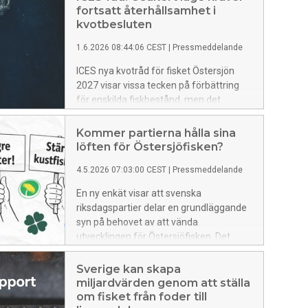
fortsatt återhållsamhet i
kvotbesluten
1.6.2026 08:44:06 CEST
|
Pressmeddelande
ICES nya kvotråd för fisket Östersjön
2027 visar vissa tecken på förbättring
för enskilda fiskbestånd, men det
samlade läget är fortsatt osäkert.
BalticWaters menar att osäkerheten
Kommer partierna hålla sina
måste mötas med återhållsamhet och
löften för Östersjöfisken?
att förvaltningen måste inriktas på att
4.5.2026 07:03:00 CEST
|
Pressmeddelande
bygga upp hållbara och robusta
fiskebestånd. Sveriges regering
En ny enkät visar att svenska
uppmanas hålla fast vid en försiktig linje
riksdagspartier delar en grundläggande
inför höstens kvotförhandlingar.
syn på behovet av att vända
utvecklingen för Östersjöfisken. Det
finns bland annat en bred samsyn kring
en permanent utflyttning av trålgränsen
Sverige kan skapa
längs hela ostkusten och behovet av
miljardvärden genom att ställa
ökat samarbete med andra EU-länder
om fisket från foder till