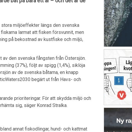
de båt på bara ett år – och det är de
er stora miljöeffekter längs den svenska
iskarna larmat att fisken försvunnit, men
ålning på bekostnad av kustfiske och miljö,
t av den svenska fångsten från Östersjön.
ming (37%), följt av spigg (1,4%), siklöja
tersjön av de svenska båtarna, en knapp
lticWaters2030 begärt ut från Havs- och
arande prioriteringar. För att skydda miljö och
rhämta sig, säger Konrad Stralka.
 bland annat fiskodlingar, hund- och kattmat