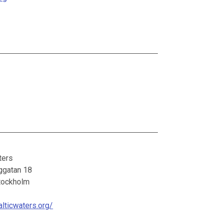
ters
ggatan 18
tockholm
alticwaters.org/