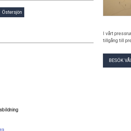
Östersjön
I vårt pressr
tillgång till 
BESÖK VÅ
sbildning
rg