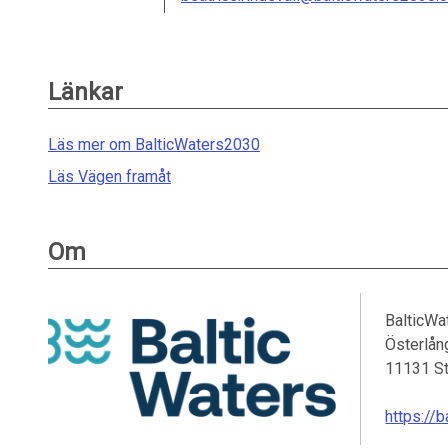
Länkar
Läs mer om BalticWaters2030
Läs Vägen framåt
Om
BalticWa
Österlån
11131
S
https://b