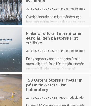
för att minska det totala fisketrycket.
livsmedel
Samtidigt framträder tydliga skillnader i
30.4.2026 07:03:00 CEST
|
Pressmeddelande
vilka åtgärder partierna är beredda att
genomföra för att stärka fiskbestånden.
Sverige kan skapa miljardvärden, nya
jobb och stärka livsmedelsberedskapen
genom att förädla mer av Östersjöns
fisk till livsmedel i Sverige, i stället för att
Finland förlorar fem miljoner
exportera fisken till tillverkning av foder i
euro årligen på storskaligt
Danmark.
trålfiske
31.3.2026 07:03:00 CEST
|
Pressmeddelande
En ny rapport visar att dagens finska
storskaliga trålfiske i Östersjön innebär
en samhällsekonomisk förlust på
närmare fem miljoner euro per år. Detta
samtidigt som flera fiskbestånd befinner
150 Östersjötorskar flyttar in
sig på farligt låga nivåer. Beräkningar
på BalticWaters Fish
visar också att en ny fiskepolitik som styr
Laboratory
om från industriellt trålfiske till framför
25.3.2026 07:00:00 CET
|
Pressmeddelande
allt kustnära fiske för matfisk kan skapa
samhällsvinster på uppemot 25 miljoner
Nu har 150 Östersjötorskar flyttat in på