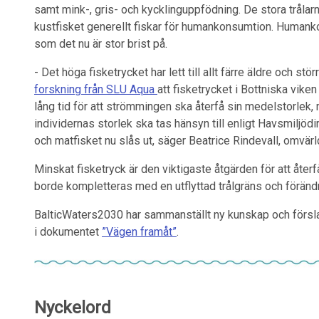
samt mink-, gris- och kycklinguppfödning. De stora trålarna
kustfisket generellt fiskar för humankonsumtion. Humank
som det nu är stor brist på.
- Det höga fisketrycket har lett till allt färre äldre och st
forskning från SLU Aqua
att fisketrycket i Bottniska vik
lång tid för att strömmingen ska återfå sin medelstorlek, 
individernas storlek ska tas hänsyn till enligt Havsmiljöd
och matfisket nu slås ut, säger Beatrice Rindevall, omvär
Minskat fisketryck är den viktigaste åtgärden för att återf
borde kompletteras med en utflyttad trålgräns och förändr
BalticWaters2030 har sammanställt ny kunskap och förslag
i dokumentet
”Vägen framåt”
.
Nyckelord