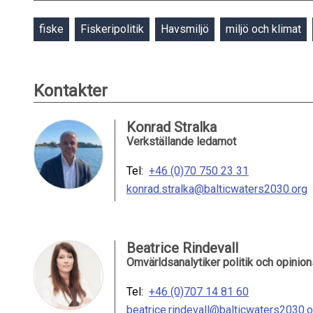
fiske
Fiskeripolitik
Havsmiljö
miljö och klimat
Kontakter
Konrad Stralka
Verkställande ledamot
Tel:
+46 (0)70 750 23 31
konrad.stralka@balticwaters2030.org
Beatrice Rindevall
Omvärldsanalytiker politik och opinion
Tel:
+46 (0)707 14 81 60
beatrice.rindevall@balticwaters2030.o