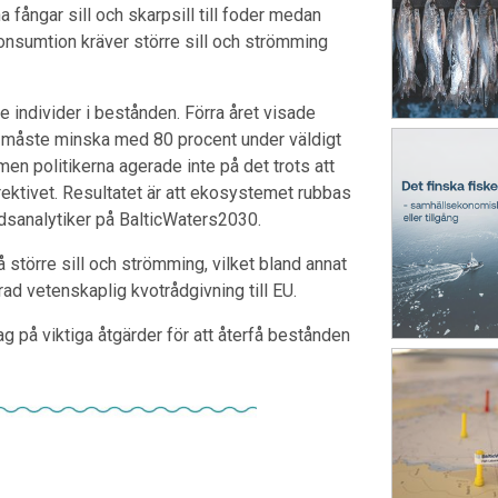
 fångar sill och skarpsill till foder medan
onsumtion kräver större sill och strömming
örre individer i bestånden. Förra året visade
en måste minska med 80 procent under väldigt
men politikerna agerade inte på det trots att
irektivet. Resultatet är att ekosystemet rubbas
ldsanalytiker på BalticWaters2030.
å större sill och strömming, vilket bland annat
ad vetenskaplig kvotrådgivning till EU.
 på viktiga åtgärder för att återfå bestånden