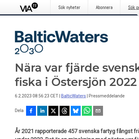
Sök nyheter
Abonnera
Sök p
Nära var fjärde svens
fiska i Östersjön 2022
6.2.2023 08:56:23 CET
|
BalticWaters
|
Pressmeddelande
Dela
År 2021 rapporterade 457 svenska fartyg fångst f