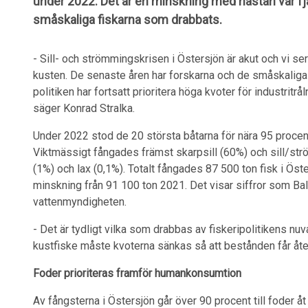
under 2022. Det är en minskning med nästan var fjär
småskaliga fiskarna som drabbats.
- Sill- och strömmingskrisen i Östersjön är akut och vi s
kusten. De senaste åren har forskarna och de småskaliga f
politiken har fortsatt prioritera höga kvoter för industritr
säger Konrad Stralka.
Under 2022 stod de 20 största båtarna för nära 95 procen
Viktmässigt fångades främst skarpsill (60%) och sill/ström
(1%) och lax (0,1%). Totalt fångades 87 500 ton fisk i Ös
minskning från 91 100 ton 2021. Det visar siffror som Ba
vattenmyndigheten.
- Det är tydligt vilka som drabbas av fiskeripolitikens nuv
kustfiske måste kvoterna sänkas så att bestånden får åte
Foder prioriteras framför humankonsumtion
Av fångsterna i Östersjön går över 90 procent till foder åt