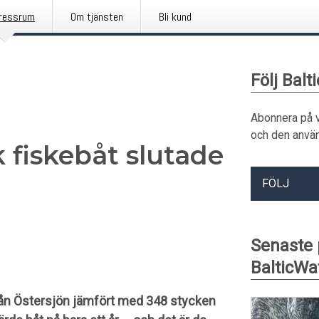
ressrum
Om tjänsten
Bli kund
Följ Balt
Abonnera på 
och den använ
k fiskebåt slutade
FÖLJ
Senaste
BalticWa
rån Östersjön jämfört med 348 stycken