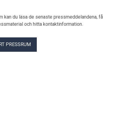
en ny standard för laddningslösningar i
Europa.
um kan du läsa de senaste pressmeddelandena, få
pressmaterial och hitta kontaktinformation.
RT PRESSRUM