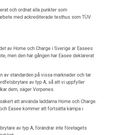
erat och ordnat alla punkter som
marbete med ackrediterade testhus som TÜV
udet av Home och Charge i Sverige är Easees
ite, men den här gången har Easee deklarerat
gen av standarden på vissa marknader och tar
rdfelsbrytare av typ A, så att vi uppfyller
lkar dem, säger Vorpenes.
lt säkert att använda laddarna Home och Charge.
d och Easee kommer att fortsätta kämpa i
rytare av typ A, förändrar inte företagets