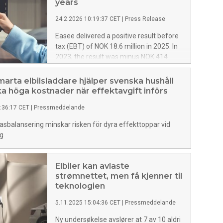
years
24.2.2026 10:19:37 CET
|
Press Release
Easee delivered a positive result before
tax (EBT) of NOK 18.6 million in 2025. In
2023, the result was minus NOK 414
million. The company describes the
improvement of more than NOK 400
arta elbilsladdare hjälper svenska hushåll
million as a clear turning point.
ka höga kostnader när effektavgift införs
:36:17 CET
|
Pressmeddelande
sbalansering minskar risken för dyra effekttoppar vid
ng
Elbiler kan avlaste
strømnettet, men få kjenner til
teknologien
5.11.2025 15:04:36 CET
|
Pressmeddelande
Ny undersøkelse avslører at 7 av 10 aldri