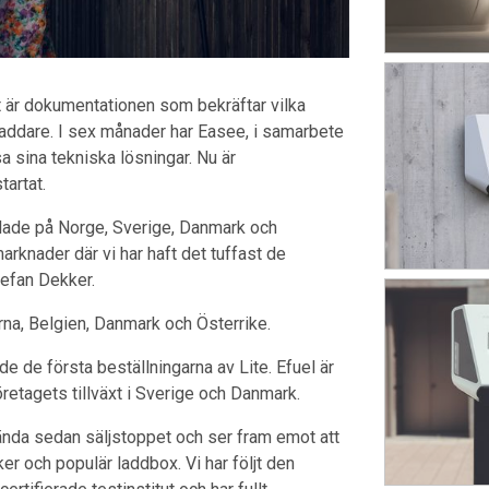
et är dokumentationen som bekräftar vilka
 laddare. I sex månader har Easee, i samarbete
a sina tekniska lösningar. Nu är
tartat.
delade på Norge, Sverige, Danmark och
rknader där vi har haft det tuffast de
efan Dekker.
rna, Belgien, Danmark och Österrike.
e de första beställningarna av Lite. Efuel är
öretagets tillväxt i Sverige och Danmark.
 ända sedan säljstoppet och ser fram emot att
er och populär laddbox. Vi har följt den