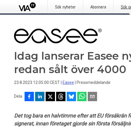
Sök nyheter
Abonnera
Sök p
Idag lanserar Easee n
redan sålt över 4000
23.8.2023 12:05:00 CEST
|
Easee
|
Pressmeddelande
Dela
Det tog bara en halvtimme efter att EU försäkrän f
signerat, innan företaget gjorde sin första försäljn