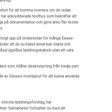
äckligt.
erket för att komma överens om de redan
 har ackrediterade testhus som bekräftar att
ga på dokumentation och göra ännu fler tester
s.
it högt upp på önskelistan för många Easee-
yder att du nu bland annat kan starta och
låsa/upplåsa laddningskabeln utan att vara
d som tillåter direktstyrning från tredje part.
nde av Easees molntjänst för att kunna använda
 största laddningsföretag, har
artner. Samarbetet fortsätter nu med att