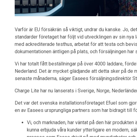
Varför är EU försäkrän så viktigt, undrar du kanske. Jo, d
standarder företaget har följt vid utvecklingen av sin nya
med ackrediterade testhus, arbetat för att testa och bevis
dokumentationen äntligen på plats, och försäljningen har s
Vi har totalt fått beställningar på över 4000 laddare, för
Nederland. Det är mycket glädjande att detta sker på de ma
senaste månaderna, säger Easees försäljningsdirektör St
Charge Lite har nu lanserats i Sverige, Norge, Nederlände
Det var det svenska installationsföretaget Efuel som gjord
en av Easees ursprungliga partners som har bidragit till f
Vi, och marknaden, har väntat på den här produkten
kunna erbjuda våra kunder ytterligare en modern, säk