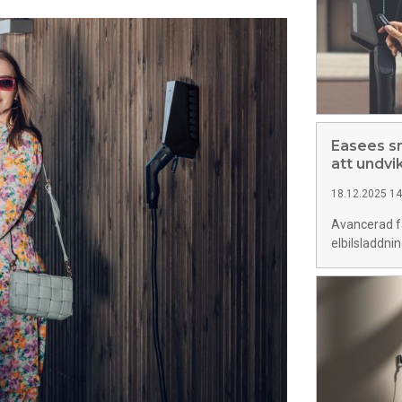
Easees sm
att undvi
18.12.2025 14
Avancerad fa
elbilsladdni