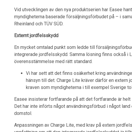
Vid utvecklingen av den nya produktserien har Easee hant
myndigheterna baserade försäljningsförbudet på – i sa
Rheinland och TÜV SÜD.
Externt jordfelsskydd
En mycket omtalad punkt som ledde till försäljningsförb
integrerade jordfelsskydd. Samma lösning finns också i L
överensstämmelse med rätt standard.
Vi har sett att det finns osäkerhet kring användnin
hänsyn till det. Charge Lite kräver därför en extern jo
kraven som myndigheterna i till exempel Sverige to
Easee insisterar fortfarande på att det fortfarande är he
Det har inte införts något användningsförbud i något lan
domstol.
Anpassningen av Charge Lite, med krav på extern jordfelsb