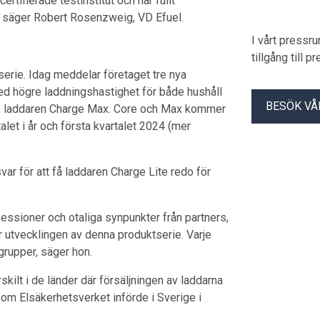
tifierade testinstitut och har fullt
iv, säger Robert Rosenzweig, VD Efuel.
I vårt pressr
tillgång till 
serie. Idag meddelar företaget tre nya
med högre laddningshastighet för både hushåll
BESÖK VÅ
e laddaren Charge Max. Core och Max kommer
rtalet i år och första kvartalet 2024 (mer
ar för att få laddaren Charge Lite redo för
sessioner och otaliga synpunkter från partners,
ör utvecklingen av denna produktserie. Varje
grupper, säger hon.
skilt i de länder där försäljningen av laddarna
om Elsäkerhetsverket införde i Sverige i