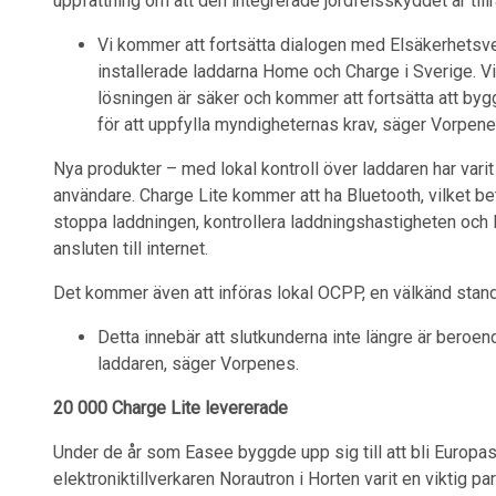
uppfattning om att den integrerade jordfelsskyddet är tillr
Vi kommer att fortsätta dialogen med Elsäkerhetsv
installerade laddarna Home och Charge i Sverige. Vi
lösningen är säker och kommer att fortsätta att byg
för att uppfylla myndigheternas krav, säger Vorpene
Nya produkter – med lokal kontroll över laddaren har var
användare. Charge Lite kommer att ha Bluetooth, vilket bet
stoppa laddningen, kontrollera laddningshastigheten och 
ansluten till internet.
Det kommer även att införas lokal OCPP, en välkänd standar
Detta innebär att slutkunderna inte längre är beroe
laddaren, säger Vorpenes.
20 000 Charge Lite levererade
Under de år som Easee byggde upp sig till att bli Europas
elektroniktillverkaren Norautron i Horten varit en viktig p