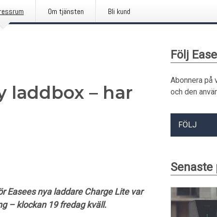
ressrum
Om tjänsten
Bli kund
Följ Eas
Abonnera på 
y laddbox – har
och den använ
FÖLJ
Senaste
ör Easees nya laddare Charge Lite var
ing – klockan 19 fredag kväll.