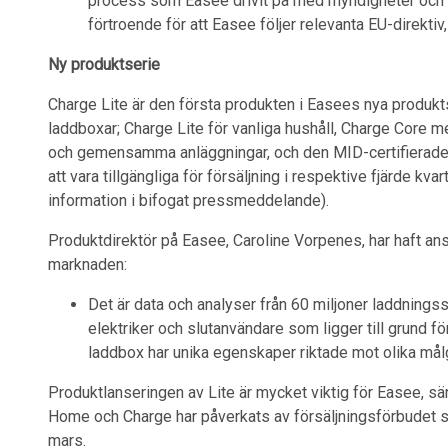
process som Easee drivit på med myndigheter och cer
förtroende för att Easee följer relevanta EU-direkt
Ny produktserie
Charge Lite är den första produkten i Easees nya produkt
laddboxar; Charge Lite för vanliga hushåll, Charge Core 
och gemensamma anläggningar, och den MID-certifierad
att vara tillgängliga för försäljning i respektive fjärde kva
information i bifogat pressmeddelande).
Produktdirektör på Easee, Caroline Vorpenes, har haft ansv
marknaden:
Det är data och analyser från 60 miljoner laddnings
elektriker och slutanvändare som ligger till grund f
laddbox har unika egenskaper riktade mot olika mål
Produktlanseringen av Lite är mycket viktig för Easee, sär
Home och Charge har påverkats av försäljningsförbudet s
mars.