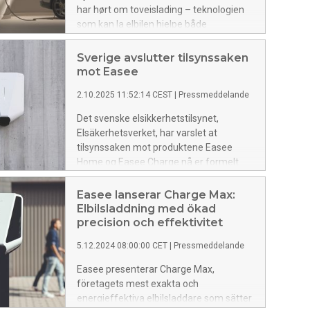
har hørt om toveislading – teknologien
som kan la elbilen hjelpe både
lommeboken og strømnettet.
Sverige avslutter tilsynssaken
mot Easee
2.10.2025 11:52:14 CEST
|
Pressmeddelande
Det svenske elsikkerhetstilsynet,
Elsäkerhetsverket, har varslet at
tilsynssaken mot produktene Easee
Home og Easee Charge nå er formelt
avsluttet. Dette betyr at kravet om årlig
rapportering fra Easee bortfaller.
Easee lanserar Charge Max:
Elbilsladdning med ökad
precision och effektivitet
5.12.2024 08:00:00 CET
|
Pressmeddelande
Easee presenterar Charge Max,
företagets mest exakta och
energieffektiva elbilsladdare som sätter