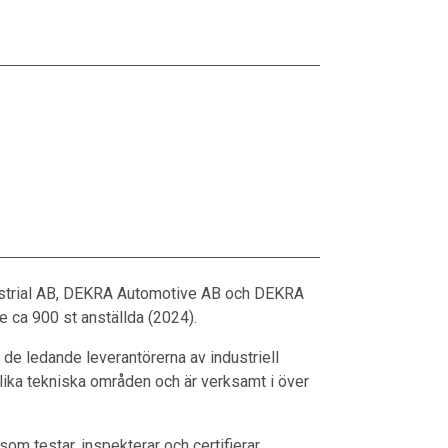
dustrial AB, DEKRA Automotive AB och DEKRA
 ca 900 st anställda (2024).
e ledande leverantörerna av industriell
lika tekniska områden och är verksamt i över
m testar, inspekterar och certifierar