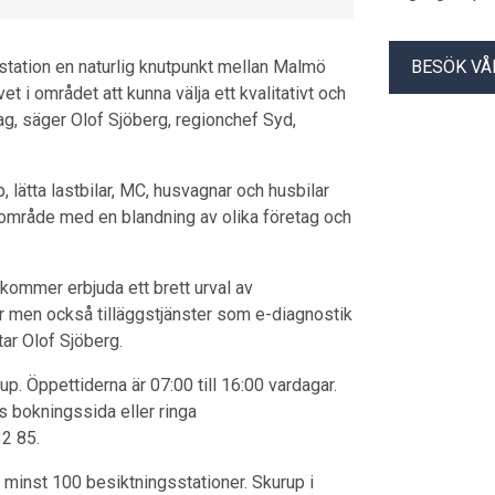
station en naturlig knutpunkt mellan Malmö
BESÖK VÅ
et i området att kunna välja ett kvalitativt och
slag, säger Olof Sjöberg, regionchef Syd,
 lätta lastbilar, MC, husvagnar och husbilar
lsområde med en blandning av olika företag och
 kommer erbjuda ett brett urval av
er men också tilläggstjänster som e-diagnostik
tar Olof Sjöberg.
. Öppettiderna är 07:00 till 16:00 vardagar.
s bokningssida eller ringa
2 85.
 minst 100 besiktningsstationer. Skurup i