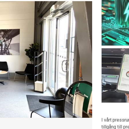
I vårt pressr
tillgång till 