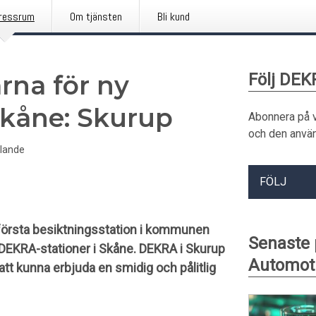
ressrum
Om tjänsten
Bli kund
rna för ny
Följ DEK
Skåne: Skurup
Abonnera på 
och den använ
lande
FÖLJ
första besiktningsstation i kommunen
Senaste
e DEKRA-stationer i Skåne. DEKRA i Skurup
Automot
 att kunna erbjuda en smidig och pålitlig