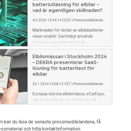
batteriutläsning för elbilar –
vad är egentligen skillnaden?
4.6.2026 13:04:14 CEST
|
Pressmeddelande
Marknaden för tester av elbilsbatterier
växer snabbt. Samtidigt används
begrepp som batteritest och
batteriutläsning ofta som om de vore
samma sak – trots tydliga skillnader i
Elbilsmässan i Stockholm 2024
metod, analysnivå och resultat. Nu
– DEKRA presenterar SaaS-
tydliggör DEKRA sina
lösning för batteritest för
batteritestlösningar för att öka
elbilar
förståelsen för vad olika typer av
26.1.2024 14:08:12 CET
|
Pressmeddelande
batterianalyser faktiskt visar.
Europas största elbilsmässa, eCarExpo,
går av stapeln den 2–4 februari på
Friends Arena i Solna, Stockholm.
Mässgolvet fylls med allt från
elbilstillverkare och laddningsoperatörer
um kan du läsa de senaste pressmeddelandena, få
till energibolag. DEKRA medverkar som
pressmaterial och hitta kontaktinformation.
utställare och kommer att berätta om