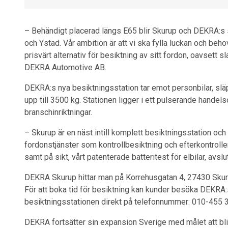
– Behändigt placerad längs E65 blir Skurup och DEKRA:s 
och Ystad. Vår ambition är att vi ska fylla luckan och behov
prisvärt alternativ för besiktning av sitt fordon, oavsett 
DEKRA Automotive AB.
DEKRA:s nya besiktningsstation tar emot personbilar, släp,
upp till 3500 kg. Stationen ligger i ett pulserande hande
branschinriktningar.
– Skurup är en näst intill komplett besiktningsstation och
fordonstjänster som kontrollbesiktning och efterkontroll
samt på sikt, vårt patenterade batteritest för elbilar, avslu
DEKRA Skurup hittar man på Korrehusgatan 4, 27430 Skurup
För att boka tid för besiktning kan kunder besöka DEKRA:
besiktningsstationen direkt på telefonnummer: 010-455 3
DEKRA fortsätter sin expansion Sverige med målet att bli