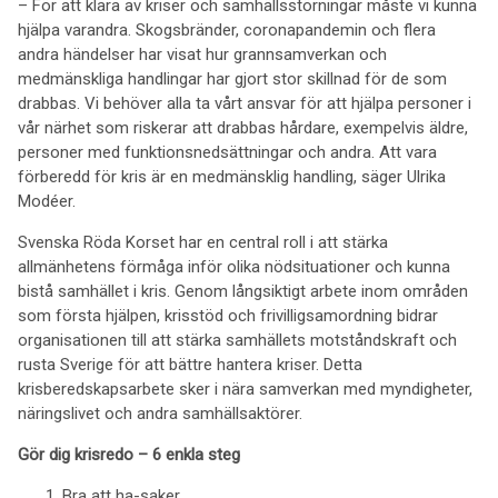
– För att klara av kriser och samhällsstörningar måste vi kunna
hjälpa varandra. Skogsbränder, coronapandemin och flera
andra händelser har visat hur grannsamverkan och
medmänskliga handlingar har gjort stor skillnad för de som
drabbas. Vi behöver alla ta vårt ansvar för att hjälpa personer i
vår närhet som riskerar att drabbas hårdare, exempelvis äldre,
personer med funktionsnedsättningar och andra. Att vara
förberedd för kris är en medmänsklig handling, säger Ulrika
Modéer.
Svenska Röda Korset har en central roll i att stärka
allmänhetens förmåga inför olika nödsituationer och kunna
bistå samhället i kris. Genom långsiktigt arbete inom områden
som första hjälpen, krisstöd och frivilligsamordning bidrar
organisationen till att stärka samhällets motståndskraft och
rusta Sverige för att bättre hantera kriser. Detta
krisberedskapsarbete sker i nära samverkan med myndigheter,
näringslivet och andra samhällsaktörer.
Gör dig krisredo – 6 enkla steg
Bra att ha-saker