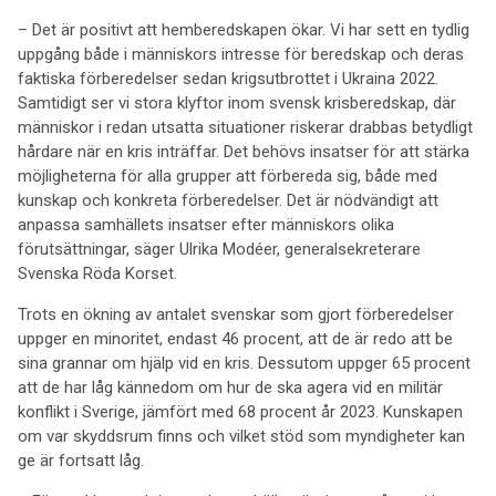
– Det är positivt att hemberedskapen ökar. Vi har sett en tydlig
uppgång både i människors intresse för beredskap och deras
faktiska förberedelser sedan krigsutbrottet i Ukraina 2022.
Samtidigt ser vi stora klyftor inom svensk krisberedskap, där
människor i redan utsatta situationer riskerar drabbas betydligt
hårdare när en kris inträffar. Det behövs insatser för att stärka
möjligheterna för alla grupper att förbereda sig, både med
kunskap och konkreta förberedelser. Det är nödvändigt att
anpassa samhällets insatser efter människors olika
förutsättningar, säger Ulrika Modéer, generalsekreterare
Svenska Röda Korset.
Trots en ökning av antalet svenskar som gjort förberedelser
uppger en minoritet, endast 46 procent, att de är redo att be
sina grannar om hjälp vid en kris. Dessutom uppger 65 procent
att de har låg kännedom om hur de ska agera vid en militär
konflikt i Sverige, jämfört med 68 procent år 2023. Kunskapen
om var skyddsrum finns och vilket stöd som myndigheter kan
ge är fortsatt låg.