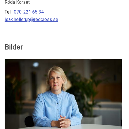
Röda Korset.
Tel:
070-221 65 34
isak.hellerup@redcross.se
Bilder