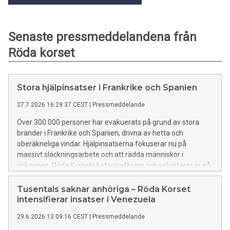
Senaste pressmeddelandena från
Röda korset
Stora hjälpinsatser i Frankrike och Spanien
27.7.2026 16:29:37 CEST
|
Pressmeddelande
Över 300 000 personer har evakuerats på grund av stora
bränder i Frankrike och Spanien, drivna av hetta och
oberäkneliga vindar. Hjälpinsatserna fokuserar nu på
massivt släckningsarbete och att rädda människor i
riskzonen. Röda Korsets katastrofteam och volontärer är på
plats i bägge länder.
Tusentals saknar anhöriga – Röda Korset
intensifierar insatser i Venezuela
29.6.2026 13:09:16 CEST
|
Pressmeddelande