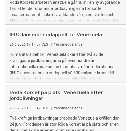
Röda Korsets arbete i Venezuela går nu in i en ny avgörande
fas. Efter de förödande jordbävningarna fortsätter
insatserna för att säkra livräddande vård, rent vatten och
tillfälliga hem – men samtidigt växer en annan akut kris. När
människor förlorar både sina närstående och sin trygghet
ökar behovet av professionellt stöd i att söka saknade
IFRC lanserar nödappell för Venezuela
anhöriga, samtidigt som behoven av psykosocialt stöd växer
26.6.2026 17:14:57 CEST
|
Pressmeddelande
och kräver långsiktiga insatser.
Humanitära behov i Venezuela ökar efter två av de
kraftigaste jordbävningarna på över hundra år.
Internationella rödakors- och rödahalvmånefederationen
(IFRC) lanserar nu en nödappell på 600 miljoner kronor till
humanitärt arbete genom Venezuelas Röda Kors.
Röda Korset på plats i Venezuela efter
jordbävningar
25.6.2026 13:33:17 CEST
|
Pressmeddelande
Två kraftiga jordbävningar drabbade Venezuela kvällen den
24 juni. Förödelsen är stor. Röda Korset är på plats och är en
del av det akuta arbetet i drabbade samhällen.