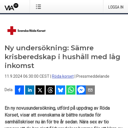
LOGGA IN
Ny undersökning: Sämre
krisberedskap i hushåll med låg
inkomst
11.9.2024 06:30:00 CEST
|
Röda korset
|
Pressmeddelande
Dela
En ny novusundersökning, utförd på uppdrag av Röda
Korset, visar att svenskarna är bättre rustade för
samhällskriser nu än för tre år sedan. Nära sex av tio