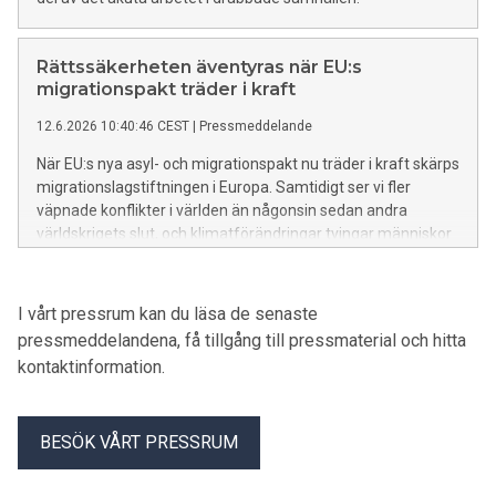
Rättssäkerheten äventyras när EU:s
migrationspakt träder i kraft
12.6.2026 10:40:46 CEST
|
Pressmeddelande
När EU:s nya asyl- och migrationspakt nu träder i kraft skärps
migrationslagstiftningen i Europa. Samtidigt ser vi fler
väpnade konflikter i världen än någonsin sedan andra
världskrigets slut, och klimatförändringar tvingar människor
att lämna platser som tidigare varit trygga. Trots det riskerar
människor på flykt att mötas av mer kontroll och svårare
vägar till skydd.
I vårt pressrum kan du läsa de senaste
pressmeddelandena, få tillgång till pressmaterial och hitta
kontaktinformation.
BESÖK VÅRT PRESSRUM