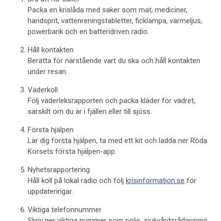
Packa en krislåda med saker som mat, mediciner,
handsprit, vattenreningstabletter, ficklampa, värmeljus,
powerbank och en batteridriven radio.
Håll kontakten
Berätta för närstående vart du ska och håll kontakten
under resan.
Väderkoll
Följ väderleksrapporten och packa kläder för vädret,
särskilt om du är i fjällen eller till sjöss.
Första hjälpen
Lär dig första hjälpen, ta med ett kit och ladda ner Röda
Korsets första hjälpen-app.
Nyhetsrapportering
Håll koll på lokal radio och följ
krisinformation.se
för
uppdateringar.
Viktiga telefonnummer
Skriv ner viktiga nummer som polis, sjukvårdsrådgivning