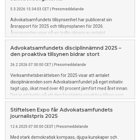
5.3.2026 15:34:03 CET
|
Pressmeddelande
Advokatsamfundets tillsynsenhet har publicerat sin
årsrapport för 2025 och tillsynsplanen för 2026.
Årsrapporten visar på en tydlig ökning av antalet
disciplinärenden, ett intensifierat arbete mot penningtvätt
och de första sanktionsavgifterna mot advokatbyråer som
Advokatsamfundets disciplinnämnd 2025 –
inte iakttagit kraven i det administrativa
den proaktiva tillsynen bidrar stort
penningtvättsregelverket.
26.2.2026 07:30:00 CET
|
Pressmeddelande
Verksamhetsberättelsen för 2025 visar att antalet
disciplinärenden som Advokatsamfundet på eget initiativ
tagit upp, ökat med över 40 procent jämfört med året innan.
Det är ett kvitto på att den förstärkta proaktiva tillsyn som
Advokatsamfundet tillsatte under 2024 inom ramen för
tillsynsenheten redan har börjat ge resultat.
Stiftelsen Expo får Advokatsamfundets
journalistpris 2025
12.6.2025 07:00:00 CEST
|
Pressmeddelande
Med stark demokratisk kompass, djupa kunskaper och