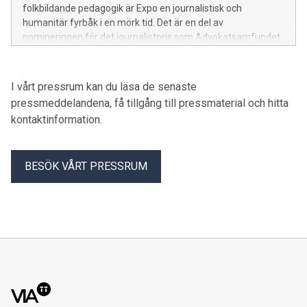
folkbildande pedagogik är Expo en journalistisk och
humanitär fyrbåk i en mörk tid. Det är en del av
nomineringen för det journalistpris som Advokatsamfundet
delar ut till Stiftelsen Expo under sitt fullmäktigemöte
senare under dagen.
I vårt pressrum kan du läsa de senaste
pressmeddelandena, få tillgång till pressmaterial och hitta
kontaktinformation.
BESÖK VÅRT PRESSRUM