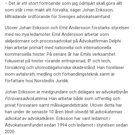
– Det är ett stort förtroende som jag ödmjukt skall göra allt
som står i min makt att förvalta, säger Johan Eriksson,
tillträdande ordförande för Sveriges advokatsamfund.
Utöver Johan Eriksson och Emil Andersson förstärks styrelsen
med nio nya ledamöter. Emil Andersson arbetar som
skiljedomare och processadvokat på Advokatfirman Delphi.
Han arbetar primärt med nationella och internationella
kommersiella tvister. På senare år har Emils verksamhet
fokuserat på tvister rörande entreprenad, IP och tech,
försäkring och utomobligatoriska skadestånd. Han föreläser
inom avtalsrätt, medling och förhandlingsteknik samt är
författare hos Norstedts Juridik.
Johan Eriksson är medgrundare och delägare av advokatbyrån
Försvarsadvokaterna
. Han arbetar både som offentlig och
privat försvarare samt målsägandebiträde. Utöver detta har
han under de senaste 10 åren blivit utsedd till
advokaternas
advokat
av advokatkåren. Eriksson har varit ledamot i
Advokatsamfundet sedan 1994 och ledamot i styrelsen sedan
2020.