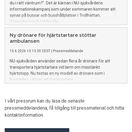
du i rätt väntrum?". Det är kärnan i NU-sjukvårdens
informationskampanj som under sommaren kommer att
synas på bussar och busshållplatser i Trollhättan,
Vänersborg och Uddevalla.
Ny drönare för hjärtstartare stöttar
ambulansen
15.6.2026 10:13:30 CEST
|
Pressmeddelande
NU-sjukvården använder sedan flera år drönare för att
transportera hjärtstartare vid larm om misstänkt
hjärtstopp. Nu testas en ny modell av drönare som i
framtiden, utöver att transportera
hjärtstartare, även kommer kunna stötta ambulanspersonal
genom att filma skadeplats.
I vårt pressrum kan du läsa de senaste
pressmeddelandena, få tillgång till pressmaterial och hitta
kontaktinformation.