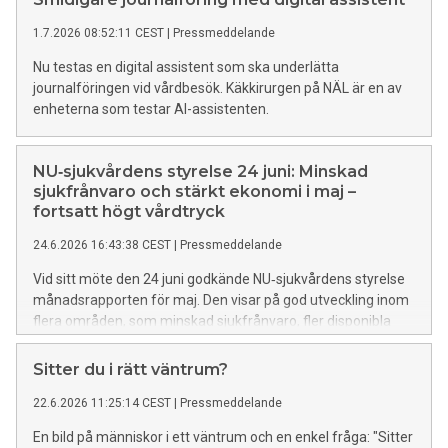
1.7.2026 08:52:11 CEST
|
Pressmeddelande
Nu testas en digital assistent som ska underlätta
journalföringen vid vårdbesök. Käkkirurgen på NÄL är en av
enheterna som testar AI-assistenten.
NU‑sjukvårdens styrelse 24 juni: Minskad
sjukfrånvaro och stärkt ekonomi i maj –
fortsatt högt vårdtryck
24.6.2026 16:43:38 CEST
|
Pressmeddelande
Vid sitt möte den 24 juni godkände NU‑sjukvårdens styrelse
månadsrapporten för maj. Den visar på god utveckling inom
flera områden, som minskad sjukfrånvaro, fler disponibla
vårdplatser och en positiv trend för ekonomin. Samtidigt är
belastningen på vården fortsatt hög.
Sitter du i rätt väntrum?
22.6.2026 11:25:14 CEST
|
Pressmeddelande
En bild på människor i ett väntrum och en enkel fråga: "Sitter