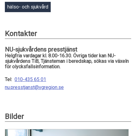
hälso- och sjukvård
Kontakter
NU-sjukvårdens presstjänst
Helgfria vardagar kl. 8.00-16.30. Övriga tider kan NU-
sjukvårdens TiB, Tjänsteman i beredskap, sökas via växeln
för olycksfallsinformation.
Tel:
010-435 65 01
nu.presstjanst@vgregion.se
Bilder