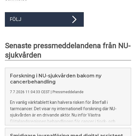
FÖLJ
Senaste pressmeddelandena från NU-
sjukvården
Forskning i NU-sjukvården bakom ny
cancerbehandling
7.7.2026 11:04:33 CEST
|
Pressmeddelande
En vanlig värktablett kan halvera risken för återfall i
tarmcancer. Det visar ny internationell forskning där NU-
sjukvården är en drivande aktör. Nu inför Västra
Götalandsregionen behandlingen för cancer i tjock- och
ändtarm – och det gentest som krävs för att identifiera de
patienter som har nytta av medicinen.
Smidigare journalföring med digital assistent