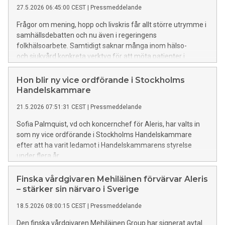
27.5.2026 06:45:00 CEST
|
Pressmeddelande
Frågor om mening, hopp och livskris får allt större utrymme i
samhällsdebatten och nu även i regeringens
folkhälsoarbete. Samtidigt saknar många inom hälso-
och sjukvård konkreta verktyg för att möta patienter i
existentiella frågor. Nu lanseras en ny handbok som ska
hjälpa vårdpersonal att ta de svåra samtalen i vardagen.
Hon blir ny vice ordförande i Stockholms
Handelskammare
21.5.2026 07:51:31 CEST
|
Pressmeddelande
Sofia Palmquist, vd och koncernchef för Aleris, har valts in
som ny vice ordförande i Stockholms Handelskammare
efter att ha varit ledamot i Handelskammarens styrelse
under flera år.
Finska vårdgivaren Mehiläinen förvärvar Aleris
– stärker sin närvaro i Sverige
18.5.2026 08:00:15 CEST
|
Pressmeddelande
Den finska vårdgivaren Mehiläinen Group har signerat avtal