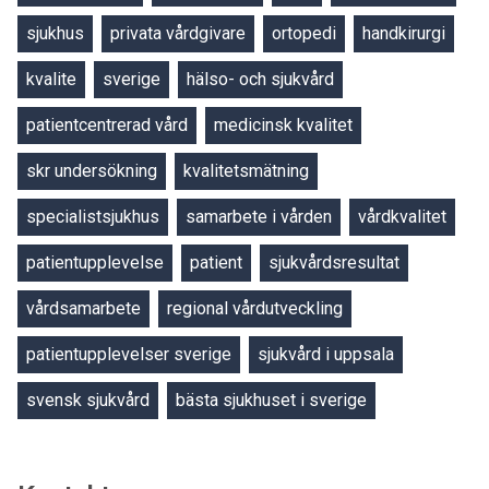
sjukhus
privata vårdgivare
ortopedi
handkirurgi
kvalite
sverige
hälso- och sjukvård
patientcentrerad vård
medicinsk kvalitet
skr undersökning
kvalitetsmätning
specialistsjukhus
samarbete i vården
vårdkvalitet
patientupplevelse
patient
sjukvårdsresultat
vårdsamarbete
regional vårdutveckling
patientupplevelser sverige
sjukvård i uppsala
svensk sjukvård
bästa sjukhuset i sverige