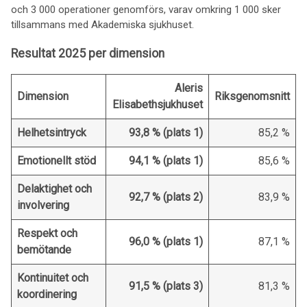
och 3 000 operationer genomförs, varav omkring 1 000 sker
tillsammans med Akademiska sjukhuset.
Resultat 2025 per dimension
Aleris
Dimension
Riksgenomsnitt
Elisabethsjukhuset
Helhetsintryck
93,8 % (plats 1)
85,2 %
Emotionellt stöd
94,1 % (plats 1)
85,6 %
Delaktighet och
92,7 % (plats 2)
83,9 %
involvering
Respekt och
96,0 % (plats 1)
87,1 %
bemötande
Kontinuitet och
91,5 % (plats 3)
81,3 %
koordinering