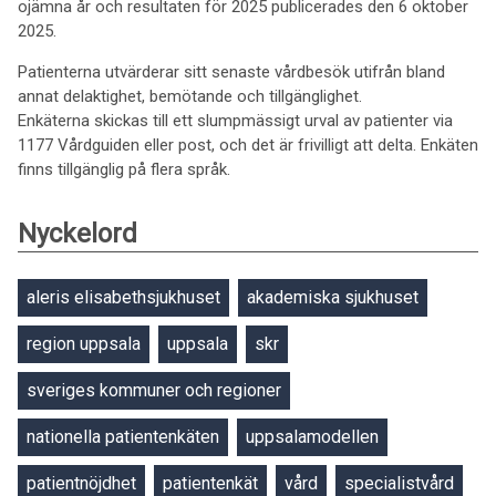
ojämna år och resultaten för 2025 publicerades den 6 oktober
2025.
Patienterna utvärderar sitt senaste vårdbesök utifrån bland
annat delaktighet, bemötande och tillgänglighet.
Enkäterna skickas till ett slumpmässigt urval av patienter via
1177 Vårdguiden eller post, och det är frivilligt att delta. Enkäten
finns tillgänglig på flera språk.
Nyckelord
aleris elisabethsjukhuset
akademiska sjukhuset
region uppsala
uppsala
skr
sveriges kommuner och regioner
nationella patientenkäten
uppsalamodellen
patientnöjdhet
patientenkät
vård
specialistvård