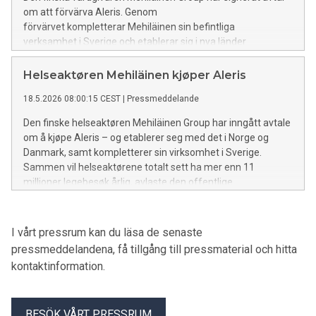
om att förvärva Aleris. Genom
förvärvet kompletterar Mehiläinen sin befintliga
verksamhet i Sverige och etablerar sig i nya länder
genom Aleris verksamheter i Norge och
Danmark. Tillsammans genomför vårdaktörerna över 11
Helseaktøren Mehiläinen kjøper Aleris
miljoner läkarbesök varje år och stärker sin förmåga att
18.5.2026 08:00:15 CEST
|
Pressmeddelande
stödja hälso- och sjukvården i de nordiska länderna samt
förbättra människors tillgång till vård.
Den finske helseaktøren Mehiläinen Group har inngått avtale
om å kjøpe Aleris – og etablerer seg med det i Norge og
Danmark, samt kompletterer sin virksomhet i Sverige.
Sammen vil helseaktørene totalt sett ha mer enn 11
millioner legebesøk årlig, avlaste den offentlige
helsetjenesten og betydelig styrke folks tilgang til
helsetjenester av høy kvalitet.
I vårt pressrum kan du läsa de senaste
pressmeddelandena, få tillgång till pressmaterial och hitta
kontaktinformation.
BESÖK VÅRT PRESSRUM