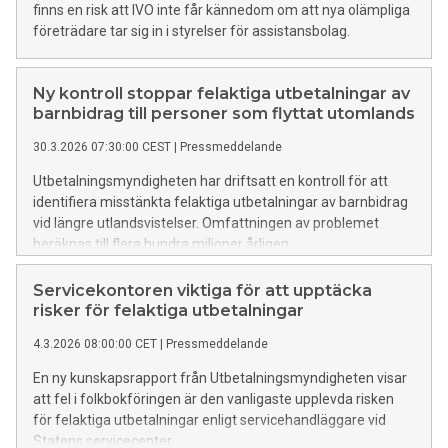
finns en risk att IVO inte får kännedom om att nya olämpliga
företrädare tar sig in i styrelser för assistansbolag.
Ny kontroll stoppar felaktiga utbetalningar av
barnbidrag till personer som flyttat utomlands
30.3.2026 07:30:00 CEST
|
Pressmeddelande
Utbetalningsmyndigheten har driftsatt en kontroll för att
identifiera misstänkta felaktiga utbetalningar av barnbidrag
vid längre utlandsvistelser. Omfattningen av problemet
beräknas till flera hundra miljoner årligen.
Servicekontoren viktiga för att upptäcka
risker för felaktiga utbetalningar
4.3.2026 08:00:00 CET
|
Pressmeddelande
En ny kunskapsrapport från Utbetalningsmyndigheten visar
att fel i folkbokföringen är den vanligaste upplevda risken
för felaktiga utbetalningar enligt servicehandläggare vid
Statens servicecenter.