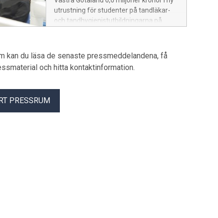
Västra Götaland 6,6 miljoner kronor i ny
utrustning för studenter på tandläkar-
och tandhygienistutbildningarna på
Göteborgs universitet.
um kan du läsa de senaste pressmeddelandena, få
pressmaterial och hitta kontaktinformation.
RT PRESSRUM