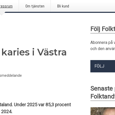
ressrum
Om tjänsten
Bli kund
Följ Fol
Abonnera på 
och den använ
karies i Västra
FÖLJ
smeddelande
Senaste
Folktand
Götaland. Under 2025 var 85,3 procent
r 2024.