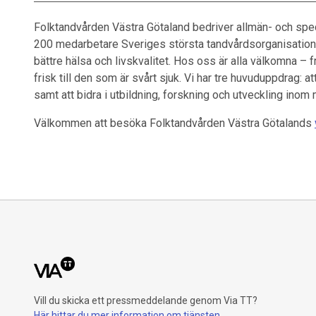
Folktandvården Västra Götaland bedriver allmän- och spec
200 medarbetare Sveriges största tandvårdsorganisation. Al
bättre hälsa och livskvalitet. Hos oss är alla välkomna – f
frisk till den som är svårt sjuk. Vi har tre huvuduppdrag: a
samt att bidra i utbildning, forskning och utveckling ino
Välkommen att besöka Folktandvården Västra Götalands
Vill du skicka ett pressmeddelande genom Via TT?
Här hittar du mer information om tjänsten