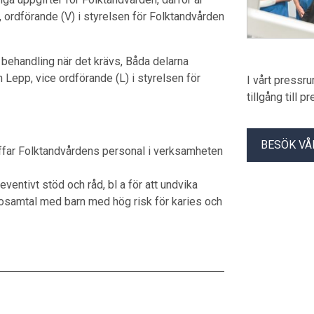
 ordförande (V) i styrelsen för Folktandvården
ehandling när det krävs, Båda delarna
n Lepp, vice ordförande (L) i styrelsen för
I vårt pressr
tillgång till 
BESÖK VÅ
räffar Folktandvårdens personal i verksamheten
entivt stöd och råd, bl a för att undvika
osamtal med barn med hög risk för karies och