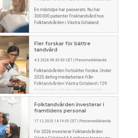
En milstolpe har passerats. Nu har
300 000 patienter Frisktandvård hos
Folktandvården i Västra Götaland.
Fler forskar för bättre
tandvård
4.3.2026 08:30:00 CET
|
Pressmeddelande
Folktandvården fortsätter forska. Under
2025 deltog medarbetare från
Folktandvården Västra Götaland i 129
forsknings- och innovationsprojekt. –
Det är avgörande för att vi ska kunna
utveckla vården och vara en attraktiv
Folktandvården investerar i
arbetsgivare, säger Åsa Leonhardt,
framtidens personal
tandvårdschef FoUUI, Folktandvården
17.12.2025 14:19:05 CET
|
Pressmeddelande
Västra Götaland.
För 2026 investerar Folktandvården