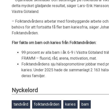
detta mycket glädjande resultat, säger Lars-Erik Hansson,
Västra Götaland.
– Folktandvårdens arbetar med förebyggande arbete och b
behövs för att fortsätta få fler barn kariesfria, säger Joha
Folktandvården.
Fler fakta om barn och karies från Folktandvården:
99 procent av alla barn i åk 6-9 i Västra Götaland t
FRAMM – fluorid, råd, arena, motivation, mat.
Folktandvårdens sju hälsopromotörer jobbar med prev
karies. Under 2025 hade de sammanlagt 2 163 häls
deras familjer.
Nyckelord
tandvård
folktandvården
karies
barn