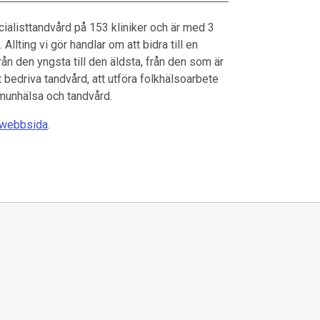
ialisttandvård på 153 kliniker och är med 3
lting vi gör handlar om att bidra till en
rån den yngsta till den äldsta, från den som är
tt bedriva tandvård, att utföra folkhälsoarbete
m munhälsa och tandvård.
webbsida
.