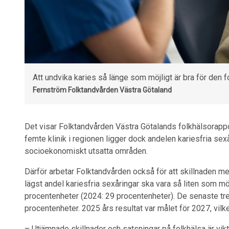
Att undvika karies så länge som möjligt är bra för den f
Fernström
Folktandvården Västra Götaland
Det visar Folktandvården Västra Götalands folkhälsorappo
femte klinik i regionen ligger dock andelen kariesfria sexå
socioekonomiskt utsatta områden.
Därför arbetar Folktandvården också för att skillnaden me
lägst andel kariesfria sexåringar ska vara så liten som mö
procentenheter (2024: 29 procentenheter). De senaste tr
procentenheter. 2025 års resultat var målet för 2027, vilket
– Utjämnade skillnader och satsningar på folkhälsa är vikt