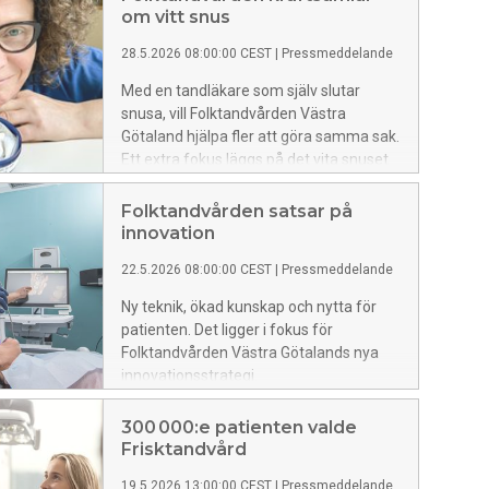
om vitt snus
28.5.2026 08:00:00 CEST
|
Pressmeddelande
Med en tandläkare som själv slutar
snusa, vill Folktandvården Västra
Götaland hjälpa fler att göra samma sak.
Ett extra fokus läggs på det vita snuset
– som verkar ge värre skador i munnen
än traditionellt brunt snus.
Folktandvården satsar på
innovation
22.5.2026 08:00:00 CEST
|
Pressmeddelande
Ny teknik, ökad kunskap och nytta för
patienten. Det ligger i fokus för
Folktandvården Västra Götalands nya
innovationsstrategi.
300 000:e patienten valde
Frisktandvård
19.5.2026 13:00:00 CEST
|
Pressmeddelande