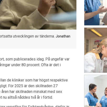
ortsatta utvecklingen av tänderna.
Jonathan
rt, som publicerades idag. På ungefär var
ringar under 80 procent. Ofta är det i
llan de kliniker som har högst respektive
jligt. För 2025 är den skillnaden 27
e åren har skillnaden minskat med sex
 nu alltså nåddes två år i förtid.
iga uppgifter för Folktandvården, därför är