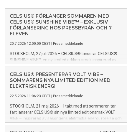
CELSIUS® FÖRLÄNGER SOMMAREN MED
CELSIUS® SUNSHINE VIBE™ – EXKLUSIV
FÖRLANSERING HOS PRESSBYRÅN OCH 7-
ELEVEN
20.7.2026 12:00:00 CEST
|
Pressmeddelande
STOCKHOLM, 27 juli 2026 – CELSIUS® lanserar CELSIUS®
SUNSHINE VIBE™, en ny limited edition-smak inspirerad av
sommarens spontana energi och de ögonblick då tiden
försvinner mellan skratt, vänner och nya äventyr. Drycken
CELSIUS® PRESENTERAR VOLT VIBE –
släpps först exklusivt hos Pressbyrån och 7-Eleven innan
SOMMARENS NYA LIMITED EDITION MED
den når butikshyllorna i hela landet.
ELEKTRISK ENERGI
22.5.2026 11:06:23 CEST
|
Pressmeddelande
STOCKHOLM, 21 maj 2026 – I takt med att sommaren tar
fart lanserar CELSIUS® sin nya limited editionsmak VOLT
VIBE – inspirerad av säsongens elektriska energi, rörelse och
intensiva ögonblick. Med influenser från sport, musik och
sommarens sociala puls är VOLT VIBE framtagen för dagar