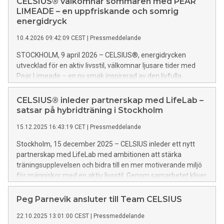
CELSIUS® välkomnar sommaren med PEAR
som aldrig riktigt stannar upp.
LIMEADE – en uppfriskande och somrig
energidryck
10.4.2026 09:42:09 CEST
|
Pressmeddelande
STOCKHOLM, 9 april 2026 – CELSIUS®, energidrycken
utvecklad för en aktiv livsstil, välkomnar ljusare tider med
Pear Limeade – en ny smak inspirerad av den livfulla
sommarkänslan: längre dagar, spontan rörelse och energi
som räcker från tidiga morgonträningar till sena
CELSIUS® inleder partnerskap med LifeLab –
solnedgångar.
satsar på hybridträning i Stockholm
15.12.2025 16:43:19 CET
|
Pressmeddelande
Stockholm, 15 december 2025 – CELSIUS inleder ett nytt
partnerskap med LifeLab med ambitionen att stärka
träningsupplevelsen och bidra till en mer motiverande miljö
för människor med en aktiv livsstil. Genom samarbetet kliver
CELSIUS in som officiell dryckespartner till LifeLab, som
driver Nordens första HYROX Performance Center och på
Peg Parnevik ansluter till Team CELSIUS
kort tid etablerat sig som en aktör inom hybridträning.
22.10.2025 13:01:00 CEST
|
Pressmeddelande
Samarbetet tar plats i LifeLabs 1200 kvadratmeter stora