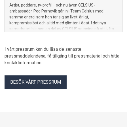
anläggning i centrala Stockholm, där HYROX, hybridträning
Artist, poddare, tv-profil – och nu även CELSIUS-
och avancerade tester som VO2 Max, laktattröskel och
ambassadör. Peg Parnevik går in i Team Celsius med
Motion Metric kombineras. Med partnerskapet kommer
samma energi som hon tar sig an livet: ärligt,
CELSIUS att bidra med en dryckesupplevelse som är
kompromisslöst och alltid med glimten i ögat. I det nya
anpassad för en modern träningskultur där gemenskap,
samarbetet blir hon en del av CELSIUS satsning på att lyfta
nyfikenhet och utveckling står i fokus, kompletterad av
starka röster som inspirerar till en aktiv livsstil – på sina egna
uppfriskande smaker. – LifeLab representerar en modern
villkor
och datadriven träningskultur där motivation, gemenskap
I vårt pressrum kan du läsa de senaste
och utveckling är centralt. Det är precis den typen av
pressmeddelandena, få tillgång till pressmaterial och hitta
sammanhang där CELSIUS vill finnas. Vi vill vara med och
skapa
kontaktinformation.
BESÖK VÅRT PRESSRUM