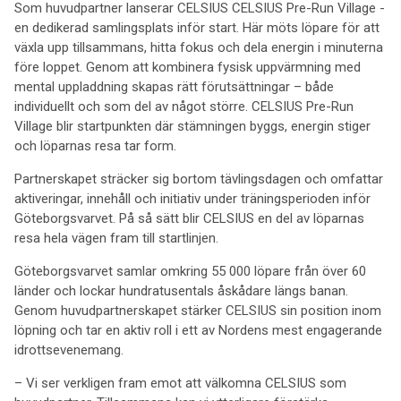
Som huvudpartner lanserar CELSIUS CELSIUS Pre-Run Village -
en dedikerad samlingsplats inför start. Här möts löpare för att
växla upp tillsammans, hitta fokus och dela energin i minuterna
före loppet. Genom att kombinera fysisk uppvärmning med
mental uppladdning skapas rätt förutsättningar – både
individuellt och som del av något större. CELSIUS Pre-Run
Village blir startpunkten där stämningen byggs, energin stiger
och löparnas resa tar form.
Partnerskapet sträcker sig bortom tävlingsdagen och omfattar
aktiveringar, innehåll och initiativ under träningsperioden inför
Göteborgsvarvet. På så sätt blir CELSIUS en del av löparnas
resa hela vägen fram till startlinjen.
Göteborgsvarvet samlar omkring 55 000 löpare från över 60
länder och lockar hundratusentals åskådare längs banan.
Genom huvudpartnerskapet stärker CELSIUS sin position inom
löpning och tar en aktiv roll i ett av Nordens mest engagerande
idrottsevenemang.
– Vi ser verkligen fram emot att välkomna CELSIUS som