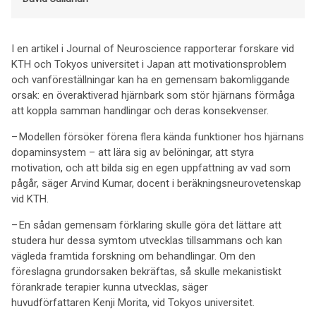
I en artikel i Journal of Neuroscience rapporterar forskare vid
KTH och Tokyos universitet i Japan att motivationsproblem
och vanföreställningar kan ha en gemensam bakomliggande
orsak: en överaktiverad hjärnbark som stör hjärnans förmåga
att koppla samman handlingar och deras konsekvenser.
– Modellen försöker förena flera kända funktioner hos hjärnans
dopaminsystem – att lära sig av belöningar, att styra
motivation, och att bilda sig en egen uppfattning av vad som
pågår, säger Arvind Kumar, docent i beräkningsneurovetenskap
vid KTH.
– En sådan gemensam förklaring skulle göra det lättare att
studera hur dessa symtom utvecklas tillsammans och kan
vägleda framtida forskning om behandlingar. Om den
föreslagna grundorsaken bekräftas, så skulle mekanistiskt
förankrade terapier kunna utvecklas, säger
huvudförfattaren Kenji Morita, vid Tokyos universitet.