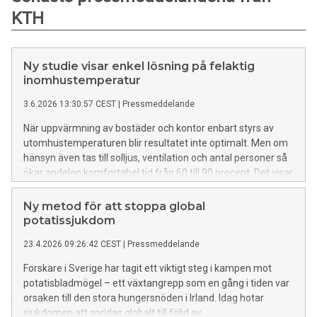
KTH
Ny studie visar enkel lösning på felaktig
inomhustemperatur
3.6.2026 13:30:57 CEST
|
Pressmeddelande
När uppvärmning av bostäder och kontor enbart styrs av
utomhustemperaturen blir resultatet inte optimalt. Men om
hänsyn även tas till solljus, ventilation och antal personer så
ökar andelen komfortabel tid från 60 till 90 procent. Det visar
en ny studie från KTH.
Ny metod för att stoppa global
potatissjukdom
23.4.2026 09:26:42 CEST
|
Pressmeddelande
Forskare i Sverige har tagit ett viktigt steg i kampen mot
potatisbladmögel – ett växtangrepp som en gång i tiden var
orsaken till den stora hungersnöden i Irland. Idag hotar
sjukdomen att spridas globalt till följd av