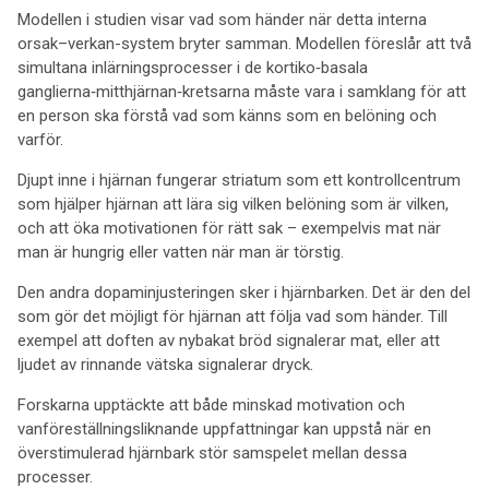
Modellen i studien visar vad som händer när detta interna
orsak–verkan-system bryter samman. Modellen föreslår att två
simultana inlärningsprocesser i de kortiko‑basala
ganglierna‑mitthjärnan‑kretsarna måste vara i samklang för att
en person ska förstå vad som känns som en belöning och
varför.
Djupt inne i hjärnan fungerar striatum som ett kontrollcentrum
som hjälper hjärnan att lära sig vilken belöning som är vilken,
och att öka motivationen för rätt sak – exempelvis mat när
man är hungrig eller vatten när man är törstig.
Den andra dopaminjusteringen sker i hjärnbarken. Det är den del
som gör det möjligt för hjärnan att följa vad som händer. Till
exempel att doften av nybakat bröd signalerar mat, eller att
ljudet av rinnande vätska signalerar dryck.
Forskarna upptäckte att både minskad motivation och
vanföreställningsliknande uppfattningar kan uppstå när en
överstimulerad hjärnbark stör samspelet mellan dessa
processer.