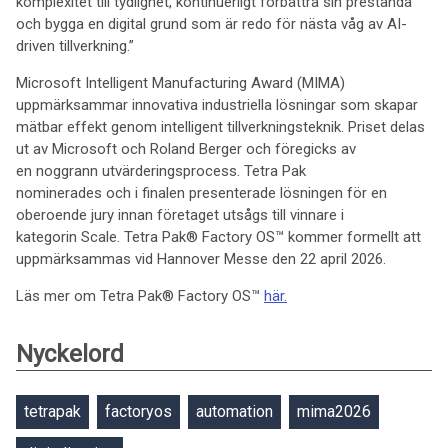
komplexitet till tydlighet, kontinuerligt förbättra sin prestanda
och bygga en digital grund som är redo för nästa våg av AI-
driven tillverkning.”
Microsoft Intelligent Manufacturing Award (MIMA)
uppmärksammar innovativa industriella lösningar som skapar
mätbar effekt genom intelligent tillverkningsteknik. Priset delas
ut av Microsoft och Roland Berger och föregicks av
en noggrann utvärderingsprocess. Tetra Pak
nominerades och i finalen presenterade lösningen för en
oberoende jury innan företaget utsågs till vinnare i
kategorin Scale. Tetra Pak® Factory OS™ kommer formellt att
uppmärksammas vid Hannover Messe den 22 april 2026.
Läs mer om Tetra Pak® Factory OS™
här.
Nyckelord
tetrapak
factoryos
automation
mima2026