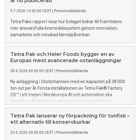
är nu publicerad
9.7.2026 13:00:00 CEST
|
Pressmeddelande
Tetra Paks rapport visar hur bolaget bidrar till framtidens
mer ansvarsfulla livsmedelssystem genom innovation,
samarbete och minskad klimatpåverkan.
Tetra Pak och Heler Foods bygger en av
Europas mest avancerade ostanläggningar
30.6.2026 09:00:00 CEST
|
Pressmeddelande
Ny anläggning i Storbritannien med en kapacitet på 38 000
ton ost per år Första installationen av Tetra Pak® Factory
OS™ i ett mejeri i Nordeuropa AI och automation ska
förbättra effektivitet, kvalitet och resursanvändning
Tetra Pak lanserar ny förpackning för tonfisk –
ett alternativ till konservburkar
23.6.2026 09:00:00 CEST
|
Pressmeddelande