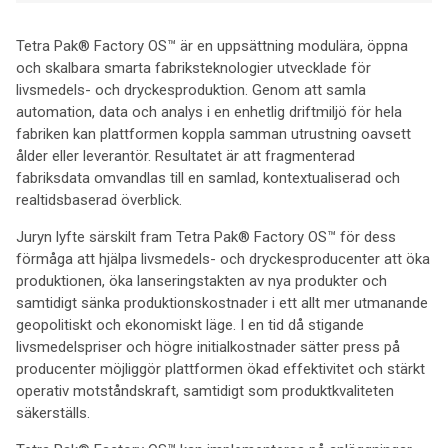
Tetra Pak® Factory OS™ är en uppsättning modulära, öppna
och skalbara smarta fabriksteknologier utvecklade för
livsmedels- och dryckesproduktion. Genom att samla
automation, data och analys i en enhetlig driftmiljö för hela
fabriken kan plattformen koppla samman utrustning oavsett
ålder eller leverantör. Resultatet är att fragmenterad
fabriksdata omvandlas till en samlad, kontextualiserad och
realtidsbaserad överblick.
Juryn lyfte särskilt fram Tetra Pak® Factory OS™ för dess
förmåga att hjälpa livsmedels- och dryckesproducenter att öka
produktionen, öka lanseringstakten av nya produkter och
samtidigt sänka produktionskostnader i ett allt mer utmanande
geopolitiskt och ekonomiskt läge. I en tid då stigande
livsmedelspriser och högre initialkostnader sätter press på
producenter möjliggör plattformen ökad effektivitet och stärkt
operativ motståndskraft, samtidigt som produktkvaliteten
säkerställs.