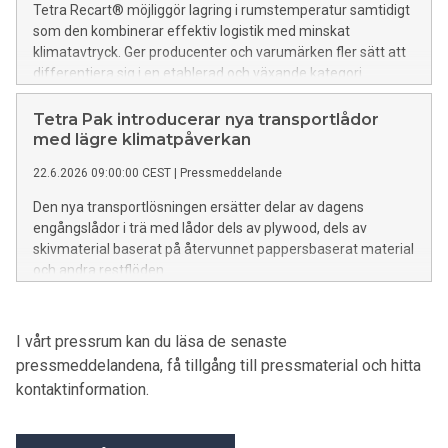
Tetra Recart® möjliggör lagring i rumstemperatur samtidigt
som den kombinerar effektiv logistik med minskat
klimatavtryck. Ger producenter och varumärken fler sätt att
differentiera sig i en etablerad och växande kategori.
Tetra Pak introducerar nya transportlådor
med lägre klimatpåverkan
22.6.2026 09:00:00 CEST
|
Pressmeddelande
Den nya transportlösningen ersätter delar av dagens
engångslådor i trä med lådor dels av plywood, dels av
skivmaterial baserat på återvunnet pappersbaserat material
och andra restflöden.
I vårt pressrum kan du läsa de senaste
pressmeddelandena, få tillgång till pressmaterial och hitta
kontaktinformation.