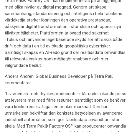
Tetra Pak® Factory OS™ kan implementeras på anläggningar
med olika nivåer av digital mognad. Genom att skapa
sammanhang, standardisering och intelligens i hela fabrikens
värdekedja stärker lösningen den operativa prestandan,
påskyndar digital transformation i stor skala och öppnar nya
tillväxtmöjligheter. Plattformen är byggd med säkerhet
i fokus och använder lagerbaserade skydd för att säkra både
drift och data i en tid av ökade geopolitiska cyberrisker.
Samtidigt skapas en AI-redo grund där realtidsdata omvandlas
till relevanta insikter som möjliggör snabbare och mer
välgrundade beslut.
Anders Andren, Global Business Developer på Tetra Pak,
kommenterar:
“Livsmedels- och dryckesproducenter står under ökande press
att leverera mer med färre resurser, samtidigt som de behöver
vara konkurrenskraftiga i en osäker marknad. Den här
utmärkelsen bekräftar den konkreta betydelsen av avancerad
industriell automation som gör fabriksdata användbar i stor
skala. Med Tetra Pak® Factory OS™ kan producenter omvandla