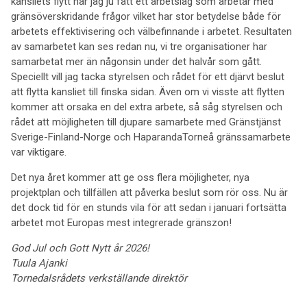
kansliets flytt har jag ju fått ett arbetslag som arbetar med
gränsöverskridande frågor vilket har stor betydelse både för
arbetets effektivisering och välbefinnande i arbetet. Resultaten
av samarbetet kan ses redan nu, vi tre organisationer har
samarbetat mer än någonsin under det halvår som gått.
Speciellt vill jag tacka styrelsen och rådet för ett djärvt beslut
att flytta kansliet till finska sidan. Även om vi visste att flytten
kommer att orsaka en del extra arbete, så såg styrelsen och
rådet att möjligheten till djupare samarbete med Gränstjänst
Sverige-Finland-Norge och HaparandaTorneå gränssamarbete
var viktigare.
Det nya året kommer att ge oss flera möjligheter, nya
projektplan och tillfällen att påverka beslut som rör oss. Nu är
det dock tid för en stunds vila för att sedan i januari fortsätta
arbetet mot Europas mest integrerade gränszon!
God Jul och Gott Nytt år 2026!
Tuula Ajanki
Tornedalsrådets verkställande direktör