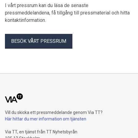
”Tågförbindelsen kommer att intensifiera kontakterna
I vårt pressrum kan du läsa de senaste
mellan våra länder på många sätt. Den ökar människors
pressmeddelandena, få tillgång till pressmaterial och hitta
kontakter med grannlandet, stärker det ekologiska resandet,
kontaktinformation.
stöder regionens företag och underlättar arbetskraftens
rörlighet över gränsen”, betonar Mirja Vehkaperä som också
är ledamot av Europeiska regionkommittén. ”Tvillingstaden
BESÖK VÅRT PRESSRUM
Torneå–Haparanda får en allt starkare roll som en europeisk
trafikknutpunkt även internationellt. Förbindelsen är viktig
inte bara för persontrafiken utan också för säkerheten och
försörjningsberedskapen”, framhåller Tornedalsrådets
styrelseordförande och Torneås stadsdirektör Jukka Kujala.
Vice ordförand
Vill du skicka ett pressmeddelande genom Via TT?
Här hittar du mer information om tjänsten
Via TT, en tjänst från TT Nyhetsbyrån