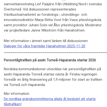
samverkansstrateg Leif Pääjärvi från Utbildning Nord i svenska
Övertorneå. Vid diskussionen representerades
Västkustsamarbetet av forsknings-, utvecklings- och
innovationsdirektör Marja-Riitta Vest från Vasa yrkeshögskola
samt prorektor Juhani Soini vid Åbo yrkeshögskola. Moderator
var projketledare Janne Wikström från Hanaholmen.
Mer information i ämnet samt länken till diskussionen:
Dialoger för våra framtider Hanaholmen 2025-11-20
________________________________________________
Persontågtrafiken på axeln Torneå-Haparanda startar 2026
Nordiska kommunikationer utvecklas när persontågtrafiken på
axeln Haparanda-Torneå startas nästa år. Finska regeringen
föreslår en årlig finansiering på 1,9 miljoner för start av trafiken
via Torneå och Haparanda.
Mer information:
De nordliga gränskommittéerna gläds åt beslutet att starta
tågtrafiken!