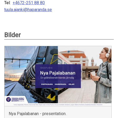
Tel:
+4672-251 88 80
tuula.ajanki@haparanda.se
Bilder
Nya Pajalabanan - presentation.