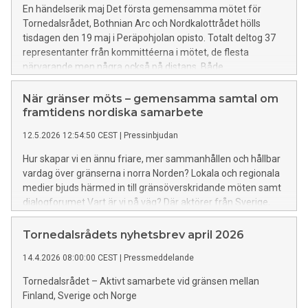
En händelserik maj Det första gemensamma mötet för
Tornedalsrådet, Bothnian Arc och Nordkalottrådet hölls
tisdagen den 19 maj i Peräpohjolan opisto. Totalt deltog 37
representanter från kommittéerna i mötet, de flesta
närvarande men några också på distans. Både
förtroendevalda och tjänstemän deltog. Dagen fortästte
med Tornedalsrådets årsmöte 2026 efter det
När gränser möts – gemensamma samtal om
gemensamma mötet. Totalt deltog 24 representanter i det
framtidens nordiska samarbete
årliga mötet, de flesta på plats i Torneå. Distansdeltagande
12.5.2026 12:54:50 CEST
|
Pressinbjudan
är också en etablerad praxis som garanterar bredare
möjligheter till deltagande, med hänsyn till långa avstånd.
Hur skapar vi en ännu friare, mer sammanhållen och hållbar
Öppningsseminariet för nordiskt samarbetes centrum "Vart
vardag över gränserna i norra Norden? Lokala och regionala
är vi på väg?" hölls den 20–21 maj 2026 på Peräpohjolan
medier bjuds härmed in till gränsöverskridande möten samt
koulu i Torneå. Att organisera seminariet var en stor insats,
dialogforumet Vart är vi på väg? Där aktörer från Sverige,
evenemanget genomfördes i samarbete Tornedalsrådets,
Finland och Norge samlas för att diskutera framtidens
Gränstjänsten Sverige-Finland-Norge, HaaparandaTornio
nordiska samarbete i gränsregionen. Evenemangen
Tornedalsrådets nyhetsbrev april 2026
gränssamarbete och Arctic Rail-föreningen. Evenemanget
genomförs av aktörerna inom Centrum för Nordiskt
blev en succé med cirka 90 intresserade lyssnare båda
14.4.2026 08:00:00 CEST
|
Pressmeddelande
Samarbete tillsammans med samarbetspartnern Arctic Rail.
dagarna.
Dialogforumet är det första större gemensamma
Tornedalsrådet – Aktivt samarbete vid gränsen mellan
arrangemanget efter att centret nyligen etablerats och
Finland, Sverige och Norge
markerar starten på ett fördjupat och mer samordnat