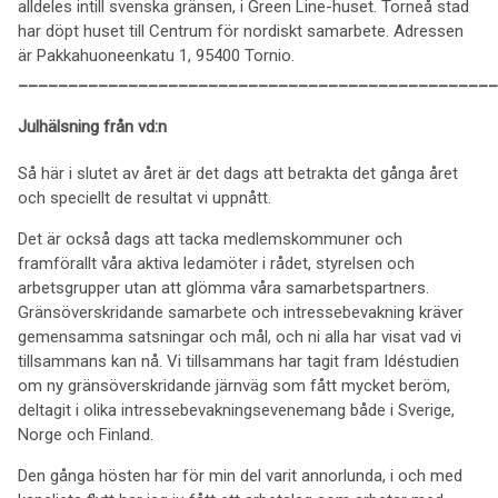
alldeles intill svenska gränsen, i Green Line-huset. Torneå stad
har döpt huset till Centrum för nordiskt samarbete. Adressen
är Pakkahuoneenkatu 1, 95400 Tornio.
________________________________________________
Julhälsning från vd:n
Så här i slutet av året är det dags att betrakta det gånga året
och speciellt de resultat vi uppnått.
Det är också dags att tacka medlemskommuner och
framförallt våra aktiva ledamöter i rådet, styrelsen och
arbetsgrupper utan att glömma våra samarbetspartners.
Gränsöverskridande samarbete och intressebevakning kräver
gemensamma satsningar och mål, och ni alla har visat vad vi
tillsammans kan nå. Vi tillsammans har tagit fram Idéstudien
om ny gränsöverskridande järnväg som fått mycket beröm,
deltagit i olika intressebevakningsevenemang både i Sverige,
Norge och Finland.
Den gånga hösten har för min del varit annorlunda, i och med