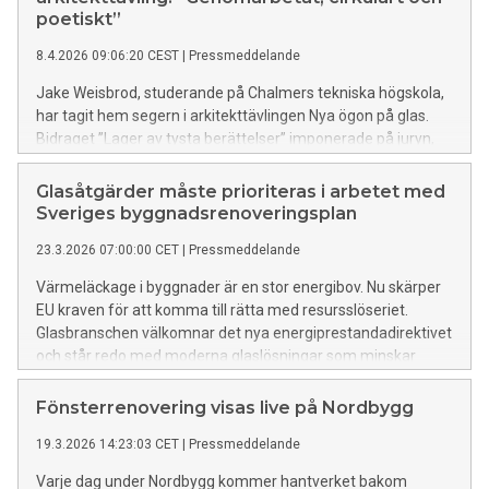
poetiskt”
8.4.2026 09:06:20 CEST
|
Pressmeddelande
Jake Weisbrod, studerande på Chalmers tekniska högskola,
har tagit hem segern i arkitekttävlingen Nya ögon på glas.
Bidraget ”Lager av tysta berättelser” imponerade på juryn,
som lyfter fram dess poetiska uttryck och konsekventa
genomarbetning. Paviljongen byggs nu upp i
Glasåtgärder måste prioriteras i arbetet med
Stockholmsmässans entréhall inför Nordbygg 2026.
Sveriges byggnadsrenoveringsplan
23.3.2026 07:00:00 CET
|
Pressmeddelande
Värmeläckage i byggnader är en stor energibov. Nu skärper
EU kraven för att komma till rätta med resursslöseriet.
Glasbranschen välkomnar det nya energiprestandadirektivet
och står redo med moderna glaslösningar som minskar
värmeförlusterna med upp till 30 procent. Produkterna och
kompetensen finns. Nu är det upp till marknaden och
Fönsterrenovering visas live på Nordbygg
politiken att prioritera rätt åtgärder.
19.3.2026 14:23:03 CET
|
Pressmeddelande
Varje dag under Nordbygg kommer hantverket bakom