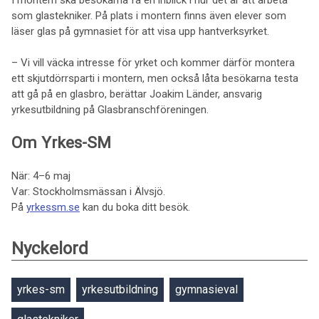
I montern ska besökarna få en inblick i hur det är att arbeta
som glastekniker. På plats i montern finns även elever som
läser glas på gymnasiet för att visa upp hantverksyrket.
– Vi vill väcka intresse för yrket och kommer därför montera
ett skjutdörrsparti i montern, men också låta besökarna testa
att gå på en glasbro, berättar Joakim Länder, ansvarig
yrkesutbildning på Glasbranschföreningen.
Om Yrkes-SM
När: 4–6 maj
Var: Stockholmsmässan i Älvsjö.
På
yrkessm.se
kan du boka ditt besök.
Nyckelord
yrkes-sm
yrkesutbildning
gymnasieval