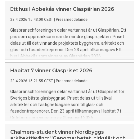
Ett hus i Abbekås vinner Glaspärlan 2026
23.4.2026 15:43:00 CEST
|
Pressmeddelande
Glasbranschföreningen delar vartannat år ut Glaspärlan. Ett
pris som uppmärksammar de mindre glasprojekten. Priset
delas ut till det vinnande projektets byggherre, arkitekt och
glas- och fasadentreprenör. Den 23 april tillkännagavs Ett
hus i Abbekås som vinnare av Glaspärlan 2026.
Habitat 7 vinner Glaspriset 2026
23.4.2026 15:21:55 CEST
|
Pressmeddelande
Glasbranschföreningen delar vartannat år ut Glaspriset för
Sveriges bästa glasbyggnad. Priset delas ut till såväl
arkitekter och fastighetsägare som till glas- och
fasadentreprenörer. Den 23 april tillkännagavs Habitat 7 i
Göteborg som vinnaren av Glaspriset 2026.
Chalmers-student vinner Nordbyggs
arkitekttävling: ”Genomarbetat, cirkulärt och