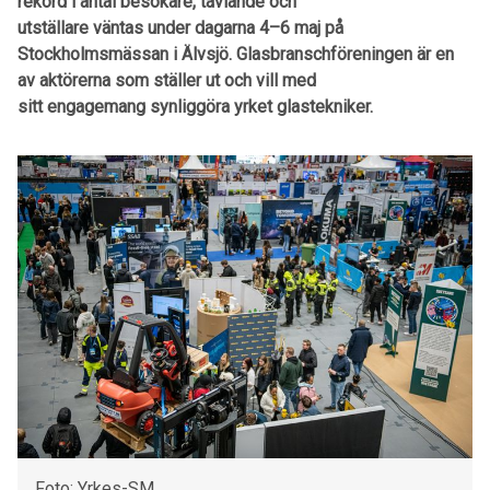
rekord i antal besökare, tävlande och
utställare väntas under dagarna 4–6 maj på
Stockholmsmässan i Älvsjö. Glasbranschföreningen är en
av aktörerna som ställer ut och vill med
sitt engagemang synliggöra yrket glastekniker.
Foto: Yrkes-SM