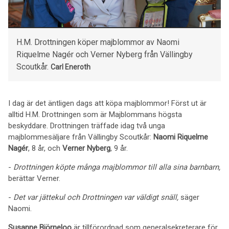
H.M. Drottningen köper majblommor av Naomi
Riquelme Nagér och Verner Nyberg från Vällingby
Scoutkår.
Carl Eneroth
I dag är det äntligen dags att köpa majblommor! Först ut är
alltid H.M. Drottningen som är Majblommans högsta
beskyddare. Drottningen träffade idag två unga
majblommesäljare från Vällingby Scoutkår:
Naomi Riquelme
Nagér
, 8 år, och
Verner Nyberg
, 9 år.
-
Drottningen köpte många majblommor till alla sina barnbarn,
berättar Verner.
-
Det var jättekul och Drottningen var väldigt snäll,
säger
Naomi.
Susanne Björneloo
är tillförordnad som generalsekreterare för