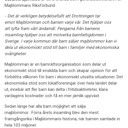
Majblommans Riksförbund:
-
Det är verkligen betydelsefullt att Drottningen tar
emot Majblomman och barnen varje vår. Det hjälper oss
att lyfta fram vårt ändamål. Pengarna från barnens
insamling hjälper oss att motverka barnfattigdomen i
Sverige. I varje kommun där barn säljer majblommor kan vi
dela ut ekonomiskt stöd till barn i familjer med ekonomiska
svårigheter.
Majblomman är en barnrättsorganisation som delar ut
ekonomiskt stöd till enskilda barn och skapar opinion för att
förbättra villkoren för barn i ekonomiskt utsatta situationer. Det
ekonomiska stöd som lokalföreningar över hela landet delar
ut, innebär att fler barn kan delta i fritidsaktiviteter, klara
vardagens kostnader och få en mer jämlik uppväxt.
Sedan länge har alla barn möjlighet att sälja
majblommor. Förra årets insamling blev den mest
framgångsrika i Majblommans historia, när barnen samlade in
hela 103 miljoner.