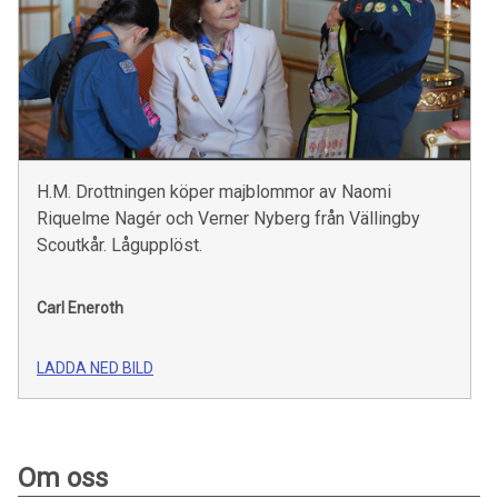
H.M. Drottningen köper majblommor av Naomi
Riquelme Nagér och Verner Nyberg från Vällingby
Scoutkår. Lågupplöst.
Carl Eneroth
LADDA NED BILD
Om oss