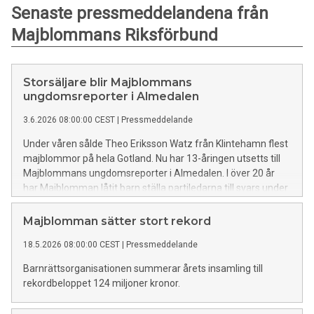
Senaste pressmeddelandena från
Majblommans Riksförbund
Storsäljare blir Majblommans
ungdomsreporter i Almedalen
3.6.2026 08:00:00 CEST
|
Pressmeddelande
Under våren sålde Theo Eriksson Watz från Klintehamn flest
majblommor på hela Gotland. Nu har 13-åringen utsetts till
Majblommans ungdomsreporter i Almedalen. I över 20 år
har Majblomman låtit barn ställa partiledarna till svars under
politikerveckan. I år är flera frågor aktuella - Theo som tränar
livräddning är extra peppad på att diskutera barns
Majblomman sätter stort rekord
simkunnighet.
18.5.2026 08:00:00 CEST
|
Pressmeddelande
Barnrättsorganisationen summerar årets insamling till
rekordbeloppet 124 miljoner kronor.