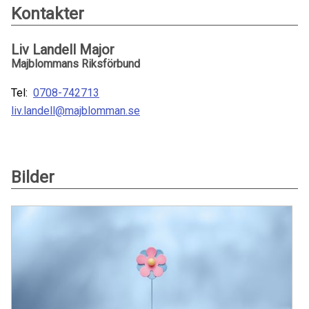
Kontakter
Liv Landell Major
Majblommans Riksförbund
Tel:
0708-742713
liv.landell@majblomman.se
Bilder