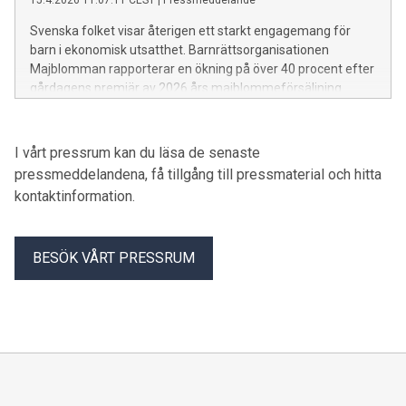
för
Svenska folket visar återigen ett starkt engagemang för
barn i ekonomisk utsatthet. Barnrättsorganisationen
Majblomman rapporterar en ökning på över 40 procent efter
gårdagens premiär av 2026 års majblommeförsäljning.
I vårt pressrum kan du läsa de senaste
pressmeddelandena, få tillgång till pressmaterial och hitta
kontaktinformation.
BESÖK VÅRT PRESSRUM