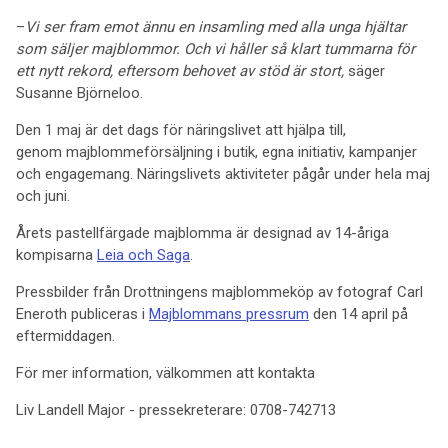
–
Vi ser fram emot ännu en insamling med alla unga hjältar
som säljer majblommor. Och vi håller så klart tummarna för
ett nytt rekord, eftersom behovet av stöd är stort,
säger
Susanne Björneloo.
Den 1 maj är det dags för näringslivet att hjälpa till,
genom majblommeförsäljning i butik, egna initiativ, kampanjer
och engagemang. Näringslivets aktiviteter pågår under hela maj
och juni.
Årets pastellfärgade majblomma är designad av 14-åriga
kompisarna
Leia och Saga
.
Pressbilder från Drottningens majblommeköp av fotograf Carl
Eneroth publiceras i
Majblommans pressrum
den 14 april på
eftermiddagen.
För mer information, välkommen att kontakta
Liv Landell Major - pressekreterare: 0708-742713