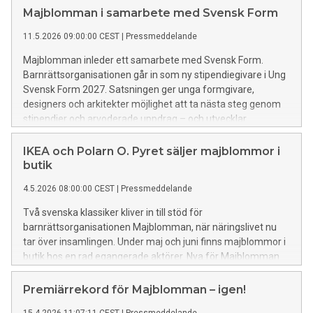
Majblomman i samarbete med Svensk Form
11.5.2026 09:00:00 CEST
|
Pressmeddelande
Majblomman inleder ett samarbete med Svensk Form.
Barnrättsorganisationen går in som ny stipendiegivare i Ung
Svensk Form 2027. Satsningen ger unga formgivare,
designers och arkitekter möjlighet att ta nästa steg genom
stipendier och arvoderade uppdrag – och utvecklar
Majblommans tradition inom design, färg, form och konst.
Ung Svensk Form är en turnerande utställning och
IKEA och Polarn O. Pyret säljer majblommor i
talangplattform som lyfter unga formgivare, designers och
butik
arkitekter – och kopplar dem till uppdragsgivare och
4.5.2026 08:00:00 CEST
|
Pressmeddelande
stipendiegivare. Majblommans stipendium kommer att ha
fokus på social hållbarhet, i linje med
Två svenska klassiker kliver in till stöd för
barnrättsorganisationens ändamål. Pengarna som samlas in
barnrättsorganisationen Majblomman, när näringslivet nu
när barn säljer majblommor varje vår, går till barn i familjer
tar över insamlingen. Under maj och juni finns majblommor i
som inte har råd med det mest nödvändiga. – Det här blir
butik hos en rad egangerade aktörer. Nya för Majblomman
ännu ett sätt att lyfta problematiken kring barnfattigdomen i
2026 är IKEA och Polarn O. Pyret.
Sverige, och det känns extra fint inför 2027 då vi har 120-
Premiärrekord för Majblomman – igen!
årsjubileum. Majblomman har alltid haft design, färg och
form som en del av vår identitet. Nu använder vi den kraften
15.4.2026 11:07:11 CEST
|
Pressmeddelande