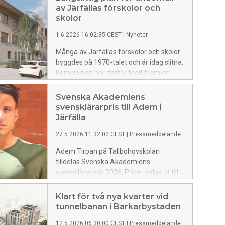
av Järfällas förskolor och
skolor
1.6.2026 16:02:35 CEST
|
Nyheter
Många av Järfällas förskolor och skolor
byggdes på 1970-talet och är idag slitna.
Kommunen har därför tagit fram en
långsiktig plan för hur lokalerna ska
underhållas och renoveras. När en
Svenska Akademiens
byggnad närmar sig slutet av sin
svensklärarpris till Adem i
livslängd krävs ofta en omfattande
Järfälla
renovering eller att den ersätts.
27.5.2026 11:32:02 CEST
|
Pressmeddelande
Adem Tirpan på Tallbohovskolan
tilldelas Svenska Akademiens
svensklärarpris 2026. Priset delas ut till
lärare som ”genom sin gärning har
stimulerat intresset hos unga människor
Klart för två nya kvarter vid
för svenska språket och litteraturen”.
tunnelbanan i Barkarbystaden
12.5.2026 06:30:00 CEST
|
Pressmeddelande