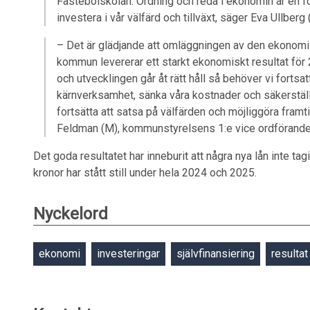
Fastebolskolan. Ordning och reda i ekonomin är en för
investera i vår välfärd och tillväxt, säger Eva Ullbe
– Det är glädjande att omläggningen av den ekonomisk
kommun levererar ett starkt ekonomiskt resultat för 
och utvecklingen går åt rätt håll så behöver vi fortsat
kärnverksamhet, sänka våra kostnader och säkerställa
fortsätta att satsa på välfärden och möjliggöra fra
Feldman (M), kommunstyrelsens 1:e vice ordförande
Det goda resultatet har inneburit att några nya lån inte t
kronor har stått still under hela 2024 och 2025.
Nyckelord
ekonomi
investeringar
självfinansiering
resultat