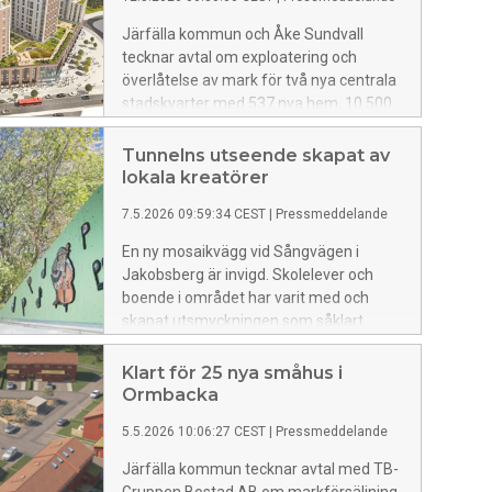
Järfälla kommun och Åke Sundvall
tecknar avtal om exploatering och
överlåtelse av mark för två nya centrala
stadskvarter med 537 nya hem, 10 500
kvm kommersiellt innehåll och med
entré till Barkarbystadens
Tunnelns utseende skapat av
tunnelbanestation.
lokala kreatörer
7.5.2026 09:59:34 CEST
|
Pressmeddelande
En ny mosaikvägg vid Sångvägen i
Jakobsberg är invigd. Skolelever och
boende i området har varit med och
skapat utsmyckningen som såklart
präglas av sångfåglar och musiktoner.
Mosaiken finns i gångtunneln som
Klart för 25 nya småhus i
binder samman Sångvägen,
Ormbacka
Nibbleparken och Jakobsbergs centrum.
5.5.2026 10:06:27 CEST
|
Pressmeddelande
Järfälla kommun tecknar avtal med TB-