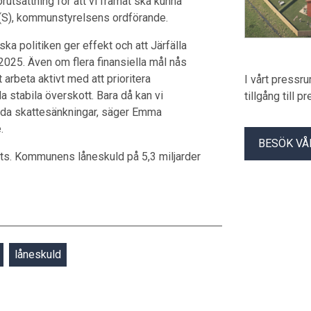
utsättning för att vi framåt ska kunna
rg (S), kommunstyrelsens ordförande.
a politiken ger effekt och att Järfälla
2025. Även om flera finansiella mål nås
t arbeta aktivt med att prioritera
I vårt pressr
 stabila överskott. Bara då kan vi
tillgång till 
mtida skattesänkningar, säger Emma
.
BESÖK VÅ
agits. Kommunens låneskuld på 5,3 miljarder
låneskuld