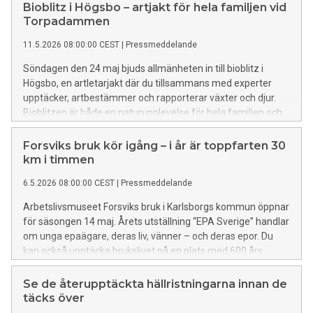
Bioblitz i Högsbo – artjakt för hela familjen vid
Torpadammen
11.5.2026 08:00:00 CEST
|
Pressmeddelande
Söndagen den 24 maj bjuds allmänheten in till bioblitz i
Högsbo, en artletarjakt där du tillsammans med experter
upptäcker, artbestämmer och rapporterar växter och djur.
Bioblitzen är både en naturupplevelse för hela familjen och
en form av medborgarforskning som bidrar till ökad kunskap
om biologisk mångfald.
Forsviks bruk kör igång – i år är toppfarten 30
km i timmen
6.5.2026 08:00:00 CEST
|
Pressmeddelande
Arbetslivsmuseet Forsviks bruk i Karlsborgs kommun öppnar
för säsongen 14 maj. Årets utställning “EPA Sverige” handlar
om unga epaägare, deras liv, vänner – och deras epor. Du
kan också upptäcka brukslivet på en plats med 600 års
industrihistoria och anor från medeltiden. Dagliga visningar, i
år även på engelska, ingår i entrépriset.
Se de återupptäckta hällristningarna innan de
täcks över