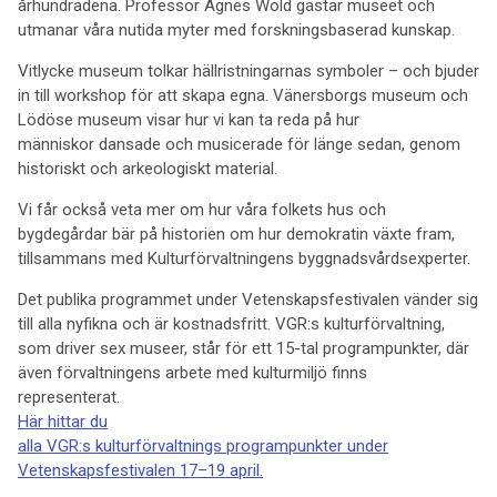
århundradena. Professor Agnes Wold gästar museet och
utmanar våra nutida myter med forskningsbaserad kunskap.
Vitlycke museum tolkar hällristningarnas symboler – och bjuder
in till workshop för att skapa egna. Vänersborgs museum och
Lödöse museum visar hur vi kan ta reda på hur
människor dansade och musicerade för länge sedan, genom
historiskt och arkeologiskt material.
Vi får också veta mer om hur våra folkets hus och
bygdegårdar bär på historien om hur demokratin växte fram,
tillsammans med Kulturförvaltningens byggnadsvårdsexperter.
Det publika programmet under Vetenskapsfestivalen vänder sig
till alla nyfikna och är kostnadsfritt. VGR:s kulturförvaltning,
som driver sex museer, står för ett 15-tal programpunkter, där
även förvaltningens arbete med kulturmiljö finns
representerat.
Här hittar du
alla VGR:s kulturförvaltnings programpunkter under
Vetenskapsfestivalen 17–19 april.