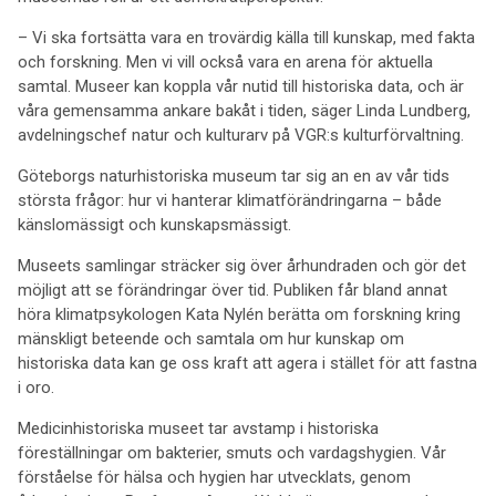
– Vi ska fortsätta vara en trovärdig källa till kunskap, med fakta
och forskning. Men vi vill också vara en arena för aktuella
samtal. Museer kan koppla vår nutid till historiska data, och är
våra gemensamma ankare bakåt i tiden, säger Linda Lundberg,
avdelningschef natur och kulturarv på VGR:s kulturförvaltning.
Göteborgs naturhistoriska museum tar sig an en av vår tids
största frågor: hur vi hanterar klimatförändringarna – både
känslomässigt och kunskapsmässigt.
Museets samlingar sträcker sig över århundraden och gör det
möjligt att se förändringar över tid. Publiken får bland annat
höra klimatpsykologen Kata Nylén berätta om forskning kring
mänskligt beteende och samtala om hur kunskap om
historiska data kan ge oss kraft att agera i stället för att fastna
i oro.
Medicinhistoriska museet tar avstamp i historiska
föreställningar om bakterier, smuts och vardagshygien. Vår
förståelse för hälsa och hygien har utvecklats, genom