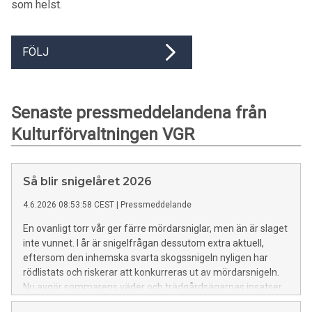
som helst.
FÖLJ
Senaste pressmeddelandena från
Kulturförvaltningen VGR
Så blir snigelåret 2026
4.6.2026 08:53:58 CEST
|
Pressmeddelande
En ovanligt torr vår ger färre mördarsniglar, men än är slaget
inte vunnet. I år är snigelfrågan dessutom extra aktuell,
eftersom den inhemska svarta skogssnigeln nyligen har
rödlistats och riskerar att konkurreras ut av mördarsnigeln.
Nu avgör sommarens väder och trädgårdsägarnas insatser
hur besvärlig situationen blir i höst.