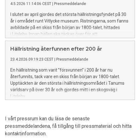
4.5.2026 11:14:06 CEST
|
Pressmeddelande
I slutet av april gjordes det största hällristningsfyndet på 30
år i området runt Vitlycke museum. Ristningarna, som fanns
avbildade på en skiss från början av 1800-talet, hittades
i Litsleby. Innan hällen ska täckas över för att
skyddas, sker publika visningar den 7 maj.
Hällristning återfunnen efter 200 år
23.4.2026 09:19:23 CEST
|
Pressmeddelande
En hällristning som varit ”försvunnen” i 200 år har nu
återfunnits, tack vare en skiss från början av 1800-talet.
Upptäckten är den största i hällristningsområdet i Tanums
världsarv på över 30 år och gjordes mitt i en skogsväg i
Litsleby.
I vårt pressrum kan du läsa de senaste
pressmeddelandena, få tillgång till pressmaterial och hitta
kontaktinformation.