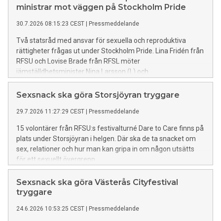
ministrar mot väggen på Stockholm Pride
30.7.2026 08:15:23 CEST
|
Pressmeddelande
Två statsråd med ansvar för sexuella och reproduktiva
rättigheter frågas ut under Stockholm Pride. Lina Fridén från
RFSU och Lovise Brade från RFSL möter
jämställdhetsminister Nina Larsson (L) och
socialtjänstminister Camilla Waltersson Grönvall (M).
Sexsnack ska göra Storsjöyran tryggare
29.7.2026 11:27:29 CEST
|
Pressmeddelande
15 volontärer från RFSU:s festivalturné Dare to Care finns på
plats under Storsjöyran i helgen. Där ska de ta snacket om
sex, relationer och hur man kan gripa in om någon utsätts
för ett sexuellt övergrepp.
Sexsnack ska göra Västerås Cityfestival
tryggare
24.6.2026 10:53:25 CEST
|
Pressmeddelande