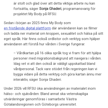
är stolt och glad över att detta viktiga arbete nu kan
fortsätta, säger
Sonja Ghaderi
, programansvarig för
projektet My Body på RFSU.
Sedan i början av 2025 finns My Body som
en fristående digital plattform
där användaren kan se filmer
och ladda ner material om kroppen, sexualitet och hälsa på sitt
eget språk. Här finns också ordlistor och verktyg som hjälper
användaren att förstå hur vården i Sverige fungerar.
– Vårdkartan på 16 olika språk tog vi fram för att hjälpa
personer med migrationsbakgrund att navigera i vården.
Idag vet vi att den också är väldigt uppskattad bland
vårdpersonal. Tack vare stödet från regeringen kan vi
bygga vidare på detta verktyg och göra kartan ännu mer
interaktiv, säger Sonja Ghaderi.
Under 2026 vill RFSU öka användningen av materialet inom
hälso- och sjukvården. Bland annat ska vetenskapliga
utvärderingar genomföras i samarbete Västra
Götalandsregionen och Göteborgs universitet.