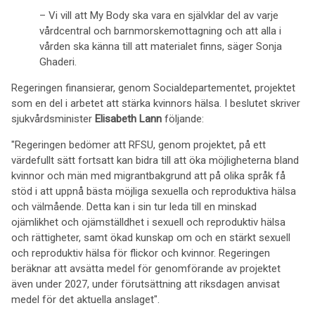
– Vi vill att My Body ska vara en självklar del av varje
vårdcentral och barnmorskemottagning och att alla i
vården ska känna till att materialet finns, säger Sonja
Ghaderi.
Regeringen finansierar, genom Socialdepartementet, projektet
som en del i arbetet att stärka kvinnors hälsa. I beslutet skriver
sjukvårdsminister
Elisabeth Lann
följande:
"Regeringen bedömer att RFSU, genom projektet, på ett
värdefullt sätt fortsatt kan bidra till att öka möjligheterna bland
kvinnor och män med migrantbakgrund att på olika språk få
stöd i att uppnå bästa möjliga sexuella och reproduktiva hälsa
och välmående. Detta kan i sin tur leda till en minskad
ojämlikhet och ojämställdhet i sexuell och reproduktiv hälsa
och rättigheter, samt ökad kunskap om och en stärkt sexuell
och reproduktiv hälsa för flickor och kvinnor. Regeringen
beräknar att avsätta medel för genomförande av projektet
även under 2027, under förutsättning att riksdagen anvisat
medel för det aktuella anslaget".