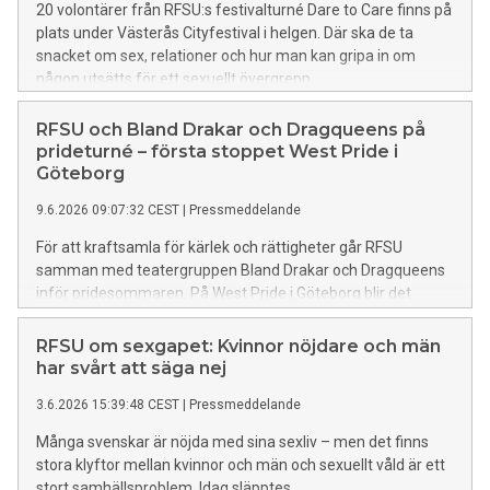
20 volontärer från RFSU:s festivalturné Dare to Care finns på
plats under Västerås Cityfestival i helgen. Där ska de ta
snacket om sex, relationer och hur man kan gripa in om
någon utsätts för ett sexuellt övergrepp.
RFSU och Bland Drakar och Dragqueens på
prideturné – första stoppet West Pride i
Göteborg
9.6.2026 09:07:32 CEST
|
Pressmeddelande
För att kraftsamla för kärlek och rättigheter går RFSU
samman med teatergruppen Bland Drakar och Dragqueens
inför pridesommaren. På West Pride i Göteborg blir det
föreställningar för både barn och vuxna i helgen.
RFSU om sexgapet: Kvinnor nöjdare och män
har svårt att säga nej
3.6.2026 15:39:48 CEST
|
Pressmeddelande
Många svenskar är nöjda med sina sexliv – men det finns
stora klyftor mellan kvinnor och män och sexuellt våld är ett
stort samhällsproblem. Idag släpptes