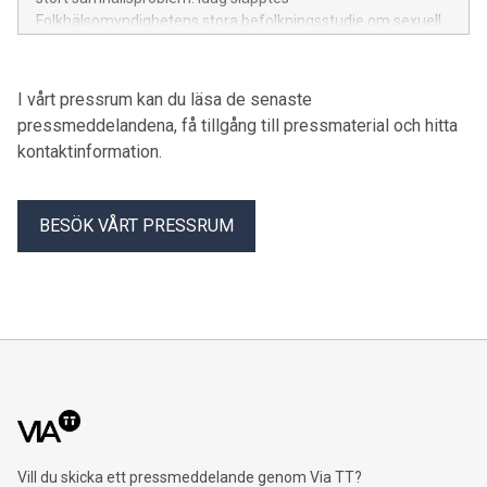
Folkhälsomyndighetens stora befolkningsstudie om sexuell
hälsa. Här är RFSU:s analys.
I vårt pressrum kan du läsa de senaste
pressmeddelandena, få tillgång till pressmaterial och hitta
kontaktinformation.
BESÖK VÅRT PRESSRUM
Vill du skicka ett pressmeddelande genom Via TT?