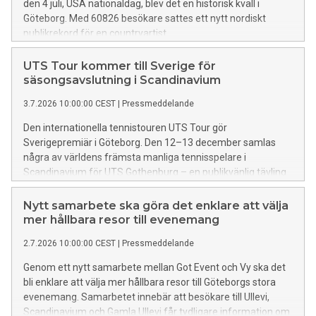
den 4 juli, USA nationaldag, blev det en historisk kväll i
Göteborg. Med 60826 besökare sattes ett nytt nordiskt
publikrekord för en countryartist.
UTS Tour kommer till Sverige för
säsongsavslutning i Scandinavium
3.7.2026 10:00:00 CEST
|
Pressmeddelande
Den internationella tennistouren UTS Tour gör
Sverigepremiär i Göteborg. Den 12–13 december samlas
några av världens främsta manliga tennisspelare i
Scandinavium för UTS Gothenburg – en publikvänlig tävling
som kombinerar snabb och spektakulär tennis med en
elektrisk atmosfär. Biljetterna släpps i augusti, då även de
Nytt samarbete ska göra det enklare att välja
första namnen i det stjärnspäckade startfältet offentliggörs.
mer hållbara resor till evenemang
2.7.2026 10:00:00 CEST
|
Pressmeddelande
Genom ett nytt samarbete mellan Got Event och Vy ska det
bli enklare att välja mer hållbara resor till Göteborgs stora
evenemang. Samarbetet innebär att besökare till Ullevi,
Scandinavium och Gamla Ullevi får tydligare information om