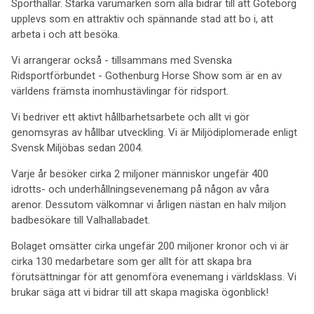
Sporthallar. Starka varumärken som alla bidrar till att Göteborg
upplevs som en attraktiv och spännande stad att bo i, att
arbeta i och att besöka.
Vi arrangerar också - tillsammans med Svenska
Ridsportförbundet - Gothenburg Horse Show som är en av
världens främsta inomhustävlingar för ridsport.
Vi bedriver ett aktivt hållbarhetsarbete och allt vi gör
genomsyras av hållbar utveckling. Vi är Miljödiplomerade enligt
Svensk Miljöbas sedan 2004.
Varje år besöker cirka 2 miljoner människor ungefär 400
idrotts- och underhållningsevenemang på någon av våra
arenor. Dessutom välkomnar vi årligen nästan en halv miljon
badbesökare till Valhallabadet.
Bolaget omsätter cirka ungefär 200 miljoner kronor och vi är
cirka 130 medarbetare som ger allt för att skapa bra
förutsättningar för att genomföra evenemang i världsklass. Vi
brukar säga att vi bidrar till att skapa magiska ögonblick!