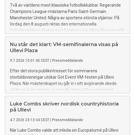
Två av världens mest klassiska fotbollsklubbar. Regerande
Champions League-mästarna Paris Saint-Germain.
Manchester United. Några av sportens största stjärnor. På
lördag den 8 augusti riktas den internationella
fotbollsvärldens blickar mot Göteborg när Ullevi återigen står
värd för en prestigefylld toppmatch.
Nu står det klart: VM-semifinalerna visas på
Ullevi Plaza
9.7.2026 10:01:43 CEST
|
Pressmeddelande
Efter det stora publikintresset för sommarens
storbildsvisningar utökar Got Event VM-festen på Ullevi
Plaza. När mästerskapet nu går in i sitt avgörande skede
adderas även visning av semifinalerna till programmet.
Luke Combs skriver nordisk countryhistoria
på Ullevi
4.7.2026 23:13:34 CEST
|
Pressmeddelande
När Luke Combs valde att inleda sin Europaturné på Ullevi