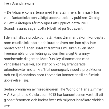
live i Scandinavium.
– De tidigare konserterna med Hans Zimmers filmmusik har
varit fantastiska och väldigt uppskattade av publiken. Otroligt
kul att vi återigen får möjlighet att uppleva detta live i
Scandinavium, säger Lotta Nibell, vd på Got Event.
I denna hyllade produktion står Hans Zimmer bakom konceptet
som musikalisk ledare och kurator, även om han själv inte
medverkar på scen. Istället framförs musiken av en stor
liveensemble under ledning av den flerfaldigt Grammy-
nominerade dirigenten Matt Dunkley tillsammans med
världsklassmusiker, solister och kör. Nyarrangerade
orkestersviter möter kraftfull scenografi, visuella projektioner
och ett ljudlandskap som förvandlar konserten till en filmisk
upplevelse i sig.
Sedan premiären av föregångaren The World of Hans Zimmer
– A Symphonic Celebration 2018 har konsertserien vuxit till ett
globalt fenomen och lockat över två miljoner besökare världen
över.