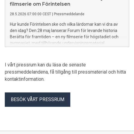
filmserie om Förintelsen
28.5.2026 07:00:00 CEST
|
Pressmeddelande
Hur kunde Förintelsen ske och vilka lärdomar kan vi dra av
den idag? Den 28 maj lanserar Forum för levande historia
Berätta för framtiden – en ny filmserie för högstadiet och
gymnasiet, med tillhörande undervisningsmaterial.
Satsningen är en del av ett treårigt regeringsuppdrag för att
stärka kunskapen om Förintelsen och öka medvetenheten
om antisemitism, rasism och demokratiska värden.
I vårt pressrum kan du läsa de senaste
pressmeddelandena, få tillgång till pressmaterial och hitta
kontaktinformation.
BESÖK VÅRT PRESSRUM