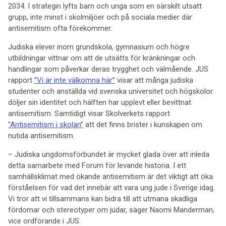
2034. I strategin lyfts barn och unga som en särskilt utsatt
grupp, inte minst i skolmiljöer och på sociala medier där
antisemitism ofta förekommer.
Judiska elever inom grundskola, gymnasium och högre
utbildningar vittnar om att de utsätts för kränkningar och
handlingar som påverkar deras trygghet och välmående. JUS
rapport
”Vi är inte välkomna här”
visar att många judiska
studenter och anställda vid svenska universitet och högskolor
döljer sin identitet och hälften har upplevt eller bevittnat
antisemitism. Samtidigt visar Skolverkets rapport
”Antisemitism i skolan”
att det finns brister i kunskapen om
nutida antisemitism.
– Judiska ungdomsförbundet är mycket glada över att inleda
detta samarbete med Forum för levande historia. I ett
samhällsklimat med ökande antisemitism är det viktigt att öka
förståelsen för vad det innebär att vara ung jude i Sverige idag.
Vi tror att vi tillsammans kan bidra till att utmana skadliga
fördomar och stereotyper om judar, säger Naomi Manderman,
vice ordförande i JUS.