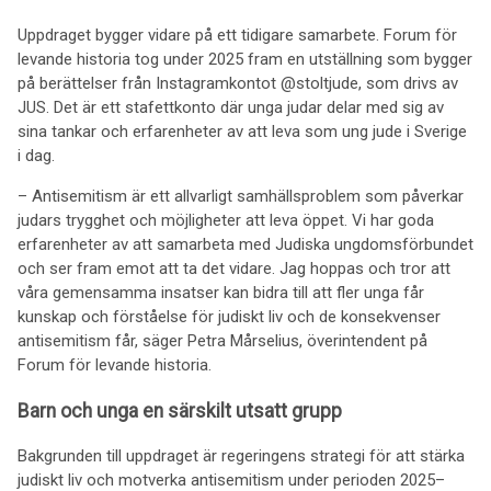
Uppdraget bygger vidare på ett tidigare samarbete. Forum för
levande historia tog under 2025 fram en utställning som bygger
på berättelser från Instagramkontot @stoltjude, som drivs av
JUS. Det är ett stafettkonto där unga judar delar med sig av
sina tankar och erfarenheter av att leva som ung jude i Sverige
i dag.
– Antisemitism är ett allvarligt samhällsproblem som påverkar
judars trygghet och möjligheter att leva öppet. Vi har goda
erfarenheter av att samarbeta med Judiska ungdomsförbundet
och ser fram emot att ta det vidare. Jag hoppas och tror att
våra gemensamma insatser kan bidra till att fler unga får
kunskap och förståelse för judiskt liv och de konsekvenser
antisemitism får, säger Petra Mårselius, överintendent på
Forum för levande historia.
Barn och unga en särskilt utsatt grupp
Bakgrunden till uppdraget är regeringens strategi för att stärka
judiskt liv och motverka antisemitism under perioden 2025–