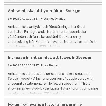
historia in till samtal om vad utvecklingen betyder för
demokratin och hur vi kan stärka motståndskraften mot
Antisemitiska attityder ökar i Sverige
intolerans, antisemitism och andra former rasism.
9.6.2026 07:00:00 CEST
|
Pressmeddelande
Antisemitiska attityder och föreställningar har ökat i
samhället. En högre andel instämmer i antisemitiska
påståenden och färre tar avstånd. Det visar en ny
undersökning från Forum för levande historia, som jämfört
utvecklingen mellan 2020 och 2025.
Increase in antisemitic attitudes in Sweden
9.6.2026 07:00:00 CEST
|
Press Release
Antisemitic attitudes and perceptions have increased in
Swedish society. A higher proportion of people agree with
antisemitic statements, while fewer reject them. This is
shown in a new study by the Living History Forum, comparing
developments between 2020 and 2025.
Forum för levande historia lanserar ny