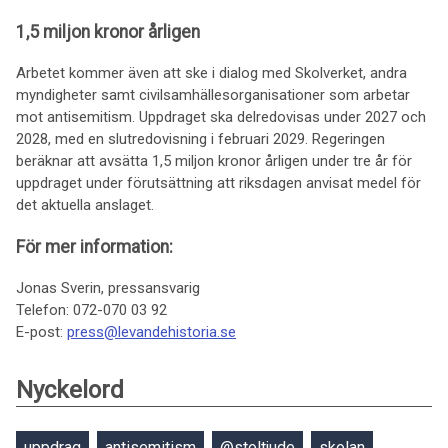
1,5 miljon kronor årligen
Arbetet kommer även att ske i dialog med Skolverket, andra
myndigheter samt civilsamhällesorganisationer som arbetar
mot antisemitism. Uppdraget ska delredovisas under 2027 och
2028, med en slutredovisning i februari 2029. Regeringen
beräknar att avsätta 1,5 miljon kronor årligen under tre år för
uppdraget under förutsättning att riksdagen anvisat medel för
det aktuella anslaget.
För mer information:
Jonas Sverin, pressansvarig
Telefon: 072-070 03 92
E-post:
press@levandehistoria.se
Nyckelord
uppdrag
antisemitism
@stoltjude
skolan