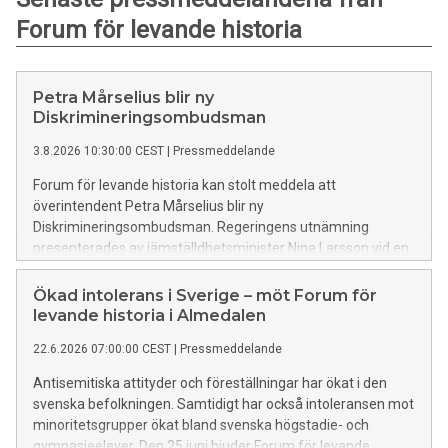
Forum för levande historia
Petra Mårselius blir ny
Diskrimineringsombudsman
3.8.2026 10:30:00 CEST
|
Pressmeddelande
Forum för levande historia kan stolt meddela att
överintendent Petra Mårselius blir ny
Diskrimineringsombudsman. Regeringens utnämning
presenterades av jämställdhetsminister Nina Larsson vid en
pressträff tidigare i dag. Petra Mårselius tillträder som
Diskrimineringsombudsman den 1 december.
Ökad intolerans i Sverige – möt Forum för
levande historia i Almedalen
22.6.2026 07:00:00 CEST
|
Pressmeddelande
Antisemitiska attityder och föreställningar har ökat i den
svenska befolkningen. Samtidigt har också intoleransen mot
minoritetsgrupper ökat bland svenska högstadie- och
gymnasieelever. Den 25 juni bjuder Forum för levande