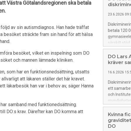
tt Västra Götalandsregionen ska betala
diskrimin
en.
23.6.2026 09:
Diskriminer
följd av sin autismdiagnos. Han hade träffat
betala 120 00
ndra besöket sträckte fram sin hand för att hälsa
gymnasieele
hand.
särskilt stöd
till att elev
nomföra besöket, vilket en inspelning som DO
utbildning p
DO Lars A
 besöket och mannen lämnade kliniken.
utsatts för 
kräver sa
en, som har en funktionsnedsättning, utsatts
16.6.2026 15:
allvarligt att läkaren ställer det här kravet.
Diskriminer
ett läkarbesök han var i behov av, säger Hanna
ett samarbet
och Institut
myndigheter
 har samband med funktionedsättning.
demokrati un
g till DO:s krav. Därefter kan DO komma att
seminarier,
Kvinna fic
gravidite
DO