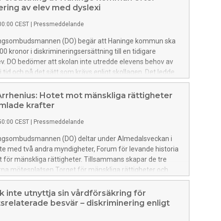
ering av elev med dyslexi
00:00 CEST
|
Pressmeddelande
ingsombudsmannen (DO) begär att Haninge kommun ska
0 kronor i diskrimineringsersättning till en tidigare
v. DO bedömer att skolan inte utredde elevens behov av
 i tid och på det sätt som krävs enligt skollagen. Det ledde
en inte fick det stöd som behövdes för att kunna klara sin
å lika villkor som andra elever. Enligt DO har eleven därmed
rrhenius: Hotet mot mänskliga rättigheter
diskriminering genom bristande tillgänglighet.
mlade krafter
50:00 CEST
|
Pressmeddelande
ingsombudsmannen (DO) deltar under Almedalsveckan i
e med två andra myndigheter, Forum för levande historia
et för mänskliga rättigheter. Tillsammans skapar de tre
na mötesplatsen Torget för mänskliga rättigheter och
der två dagar, med ett fullspäckat program av montrar,
 rundabordssamtal och glassmingel med mera.
k inte utnyttja sin vårdförsäkring för
tsrelaterade besvär – diskriminering enligt