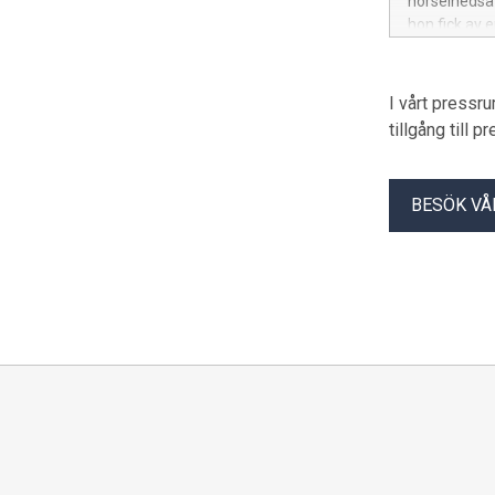
hörselnedsä
hon fick av 
I vårt pressr
tillgång till 
BESÖK VÅ