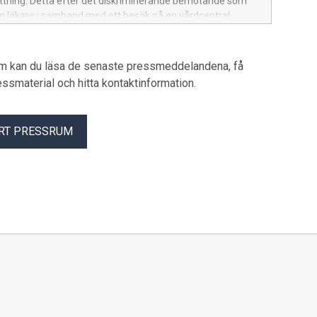
ttning. Detta efter det diskriminerande bemötande som
en läkare i samband med ett besök på en vårdcentral.
um kan du läsa de senaste pressmeddelandena, få
pressmaterial och hitta kontaktinformation.
RT PRESSRUM