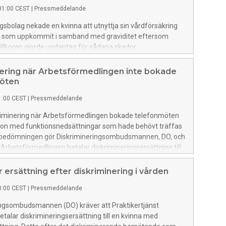
01:00 CEST
|
Pressmeddelande
ngsbolag nekade en kvinna att utnyttja sin vårdförsäkring
a som uppkommit i samband med graviditet eftersom
illkoren gjorde undantag för sådana skador.
ingsombudsmannen, DO, menar att kvinnan utsatts för
nering och begär nu att försäkringsbolaget betalar
ering när Arbetsförmedlingen inte bokade
gsersättning till henne.
möten
1:00 CEST
|
Pressmeddelande
kriminering när Arbetsförmedlingen bokade telefonmöten
on med funktionsnedsättningar som hade behövt träffas
n bedömningen gör Diskrimineringsombudsmannen, DO, och
 Arbetsförmedlingen betalar diskrimineringsersättning till
 ersättning efter diskriminering i vården
0:00 CEST
|
Pressmeddelande
ingsombudsmannen (DO) kräver att Praktikertjänst
etalar diskrimineringsersättning till en kvinna med