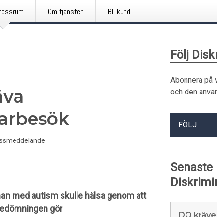
ressrum
Om tjänsten
Bli kund
Följ Di
Abonnera på 
äva
och den använ
karbesök
FÖLJ
essmeddelande
Senaste
Diskrim
 man med autism skulle hälsa genom att
n bedömningen gör
DO kräve