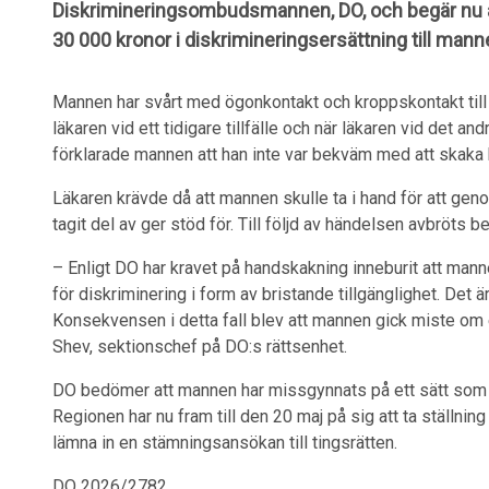
Diskrimineringsombudsmannen, DO, och begär nu a
30 000 kronor i diskrimineringsersättning till mann
Mannen har svårt med ögonkontakt och kroppskontakt till 
läkaren vid ett tidigare tillfälle och när läkaren vid det a
förklarade mannen att han inte var bekväm med att skaka 
Läkaren krävde då att mannen skulle ta i hand för att ge
tagit del av ger stöd för. Till följd av händelsen avbröts
– Enligt DO har kravet på handskakning inneburit att mann
för diskriminering i form av bristande tillgänglighet. Det är 
Konsekvensen i detta fall blev att mannen gick miste om 
Shev, sektionschef på DO:s rättsenhet.
DO bedömer att mannen har missgynnats på ett sätt som
Regionen har nu fram till den 20 maj på sig att ta ställnin
lämna in en stämningsansökan till tingsrätten.
DO 2026/2782