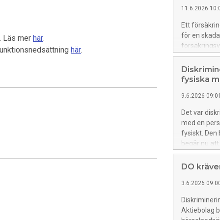
11.6.2026 10:
Ett försäkri
för en skad
g. Läs mer
här
.
försäkringsv
unktionsnedsättning
här
.
Diskriminer
könsdiskrimi
Diskrimin
diskriminerin
fysiska 
9.6.2026 09:0
Det var dis
med en pers
fysiskt. De
begär nu att
kvinnan.
DO kräver
3.6.2026 09:0
Diskriminer
Aktiebolag b