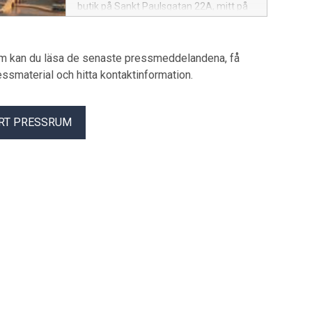
butik på Sankt Paulsgatan 22A, mitt på
Södermalm i Stockholm. Butiken samlar
second hand-julklappar för hela
familjen: leksaker, accessoarer,
um kan du läsa de senaste pressmeddelandena, få
heminredning samt kläder till barn, dam
pressmaterial och hitta kontaktinformation.
och herr. Syftet är att göra det enklare
och mer inspirerande att välja cirkulära
gåvor inför jul. Den tillfälliga butiken
RT PRESSRUM
följer på Sellpys rapport om
konsumenters inställning till second
hand-julklappar, framtagen i samarbete
med Svensk Handel och publicerad i
november. Rapporten visar att
svenskarna gärna vill fira jul mer hållbart,
men att det finns ett tydligt glapp mellan
vilja och handling – det så kallade
Julglappet.