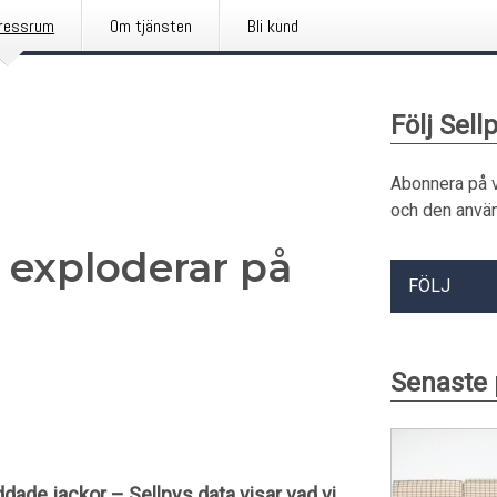
ressrum
Om tjänsten
Bli kund
Följ Sell
Abonnera på 
och den använ
 exploderar på
FÖLJ
Senaste 
ddade jackor – Sellpys data visar vad vi