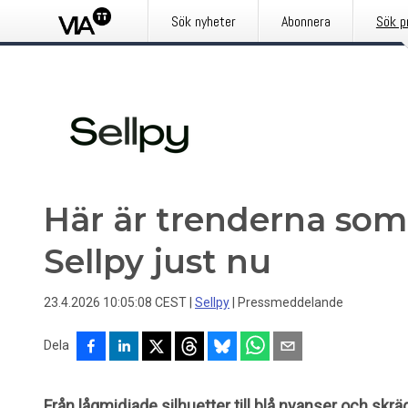
Sök nyheter
Abonnera
Sök p
Här är trenderna som
Sellpy just nu
23.4.2026 10:05:08 CEST
|
Sellpy
|
Pressmeddelande
Dela
Från lågmidjade silhuetter till blå nyanser och skrä