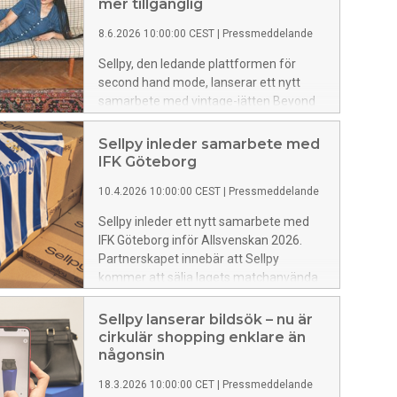
mer tillgänglig
8.6.2026 10:00:00 CEST
|
Pressmeddelande
Sellpy, den ledande plattformen för
second hand mode, lanserar ett nytt
samarbete med vintage-jätten Beyond
Retro. Genom partnerskapet kan kunder
nu upptäcka och handla ett kurerat urval
Sellpy inleder samarbete med
av second hand plagg från Beyond Retro
IFK Göteborg
direkt på Sellpys plattform. Genom att
10.4.2026 10:00:00 CEST
|
Pressmeddelande
kombinera Sellpys breda räckvidd med
Beyond Retros expertis inom att hitta
Sellpy inleder ett nytt samarbete med
unika vintage plagg, gör samarbetet
IFK Göteborg inför Allsvenskan 2026.
noggrant kurerade second hand-stilar
Partnerskapet innebär att Sellpy
ännu mer tillgängliga för modeälskare
kommer att sälja lagets matchanvända
över hela Europa.
hemmatröjor från herrlagets matcher
under hela säsongen, vilket gör dessa
Sellpy lanserar bildsök – nu är
samlarobjekt tillgängliga för supportrar i
cirkulär shopping enklare än
hela landet.
någonsin
18.3.2026 10:00:00 CET
|
Pressmeddelande