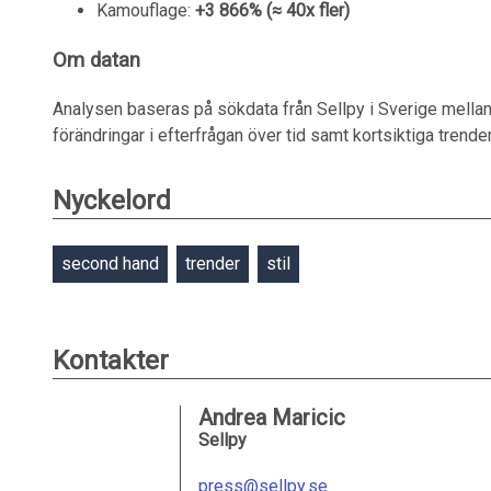
Kamouflage:
+3 866% (≈ 40x fler)
Om datan
Analysen baseras på sökdata från Sellpy i Sverige mellan
förändringar i efterfrågan över tid samt kortsiktiga tren
Nyckelord
second hand
trender
stil
Kontakter
Andrea Maricic
Sellpy
press@sellpy.se