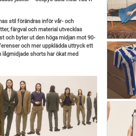
as stil förändras inför vår- och
ter, färgval och material utvecklas
ost och byter ut den höga midjan mot 90-
referenser och mer uppklädda uttryck ett
h lågmidjade shorts har ökat med