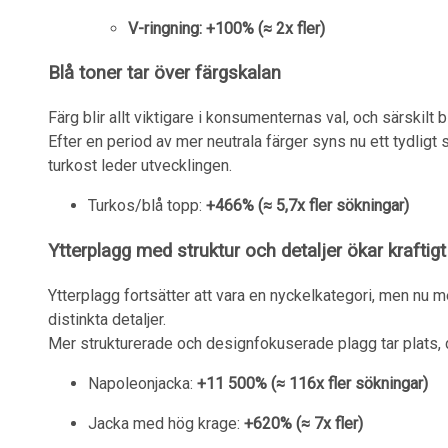
V-ringning: +100% (≈ 2x fler)
Blå toner tar över färgskalan
Färg blir allt viktigare i konsumenternas val, och särskilt b
Efter en period av mer neutrala färger syns nu ett tydligt s
turkost leder utvecklingen.
Turkos/blå topp:
+466% (≈ 5,7x fler sökningar)
Ytterplagg med struktur och detaljer ökar kraftigt
Ytterplagg fortsätter att vara en nyckelkategori, men nu 
distinkta detaljer.
Mer strukturerade och designfokuserade plagg tar plats, dä
Napoleonjacka:
+11 500% (≈ 116x fler sökningar)
Jacka med hög krage:
+620% (≈ 7x fler)