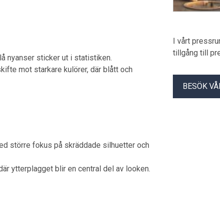
I vårt pressr
tillgång till 
lå nyanser sticker ut i statistiken.
kifte mot starkare kulörer, där blått och
BESÖK VÅ
med större fokus på skräddade silhuetter och
r ytterplagget blir en central del av looken.