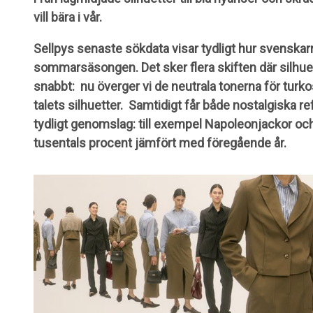
vill bära i vår.
Sellpys senaste sökdata visar tydligt hur svenskarn
sommarsäsongen. Det sker flera skiften där silhuet
snabbt: nu överger vi de neutrala tonerna för turk
talets silhuetter. Samtidigt får både nostalgiska 
tydligt genomslag: till exempel Napoleonjackor oc
tusentals procent jämfört med föregående år.