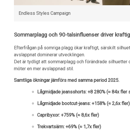
Endless Styles Campaign
Sommarplagg och 90-talsinfluenser driver krafti
Efterfrågan på somriga plagg ökar kraftigt, särskilt silhue
avslappnat dominerar utvecklingen.
Det är tydligt att sommarplagg och förändrade silhuetter dr
möter en mer avslappnad stil.
Samtliga ökningar jämförs med samma period 2025.
Lågmidjade jeansshorts: +8 280% (≈ 84x fler 
Lågmidjade bootcut-jeans: +158% (≈ 2,6x fler)
Capribyxor: +759% (≈ 8,6x fler)
Trekvartsärm: +69% (≈ 1,7x fler)