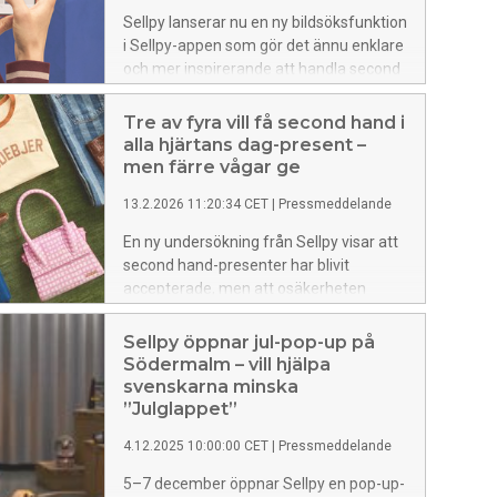
Sellpy lanserar nu en ny bildsöksfunktion
i Sellpy-appen som gör det ännu enklare
och mer inspirerande att handla second
hand.
Tre av fyra vill få second hand i
alla hjärtans dag-present –
men färre vågar ge
13.2.2026 11:20:34 CET
|
Pressmeddelande
En ny undersökning från Sellpy visar att
second hand-presenter har blivit
accepterade, men att osäkerheten
fortfarande bromsar givarna.
Sellpy öppnar jul-pop-up på
Södermalm – vill hjälpa
svenskarna minska
”Julglappet”
4.12.2025 10:00:00 CET
|
Pressmeddelande
5–7 december öppnar Sellpy en pop-up-