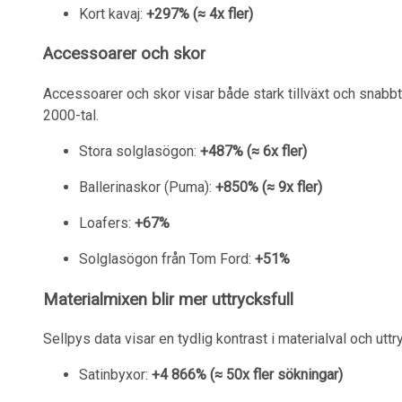
Kort kavaj:
+297% (≈ 4x fler)
Accessoarer och skor
Accessoarer och skor visar både stark tillväxt och snabbt
2000-tal.
Stora solglasögon:
+487% (≈ 6x fler)
Ballerinaskor (Puma):
+850% (≈ 9x fler)
Loafers:
+67%
Solglasögon från Tom Ford:
+51%
Materialmixen blir mer uttrycksfull
Sellpys data visar en tydlig kontrast i materialval och uttry
Satinbyxor:
+4 866% (≈ 50x fler sökningar)