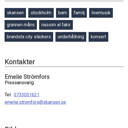
skansen
stockholm
barn
familj
livemusik
grannen måns
nassim al fakir
brandsta city släckers
underhållning
konsert
Kontakter
Emelie Strömfors
Pressansvarig
Tel:
0733031621
emelie.stromfors@skansen.se