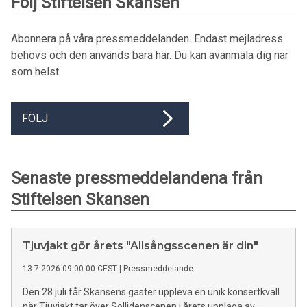
Följ Stiftelsen Skansen
Abonnera på våra pressmeddelanden. Endast mejladress
behövs och den används bara här. Du kan avanmäla dig när
som helst.
FÖLJ
Senaste pressmeddelandena från
Stiftelsen Skansen
Tjuvjakt gör årets "Allsångsscenen är din"
13.7.2026 09:00:00 CEST
|
Pressmeddelande
Den 28 juli får Skansens gäster uppleva en unik konsertkväll
när Tjuvjakt tar över Sollidenscenen i årets upplaga av