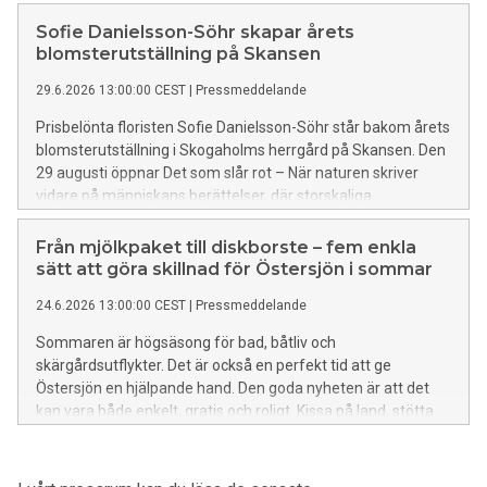
historiska miljön Skogaholms herrgård.
Sofie Danielsson-Söhr skapar årets
blomsterutställning på Skansen
29.6.2026 13:00:00 CEST
|
Pressmeddelande
Prisbelönta floristen Sofie Danielsson-Söhr står bakom årets
blomsterutställning i Skogaholms herrgård på Skansen. Den
29 augusti öppnar Det som slår rot – När naturen skriver
vidare på människans berättelser, där storskaliga
blomsterinstallationer tar plats i herrgårdens historiska rum
och låter naturen möta människans historia.
Från mjölkpaket till diskborste – fem enkla
sätt att göra skillnad för Östersjön i sommar
24.6.2026 13:00:00 CEST
|
Pressmeddelande
Sommaren är högsäsong för bad, båtliv och
skärgårdsutflykter. Det är också en perfekt tid att ge
Östersjön en hjälpande hand. Den goda nyheten är att det
kan vara både enkelt, gratis och roligt. Kissa på land, stötta
blåstången med din gamla diskborste eller bygg en
vattenkikare och upptäck livet under ytan. Biologerna på
Baltic Sea Science Center på Skansen delar fem enkla tips