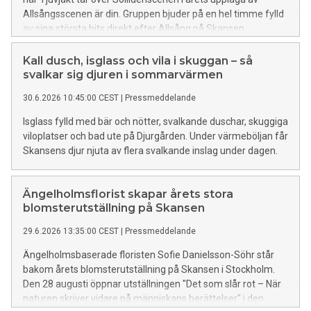
Allsångsscenen är din. Gruppen bjuder på en hel timme fylld
av sina största hits direkt efter Allsång på Skansen.
Kall dusch, isglass och vila i skuggan – så
svalkar sig djuren i sommarvärmen
30.6.2026 10:45:00 CEST
|
Pressmeddelande
Isglass fylld med bär och nötter, svalkande duschar, skuggiga
viloplatser och bad ute på Djurgården. Under värmeböljan får
Skansens djur njuta av flera svalkande inslag under dagen.
Ängelholmsflorist skapar årets stora
blomsterutställning på Skansen
29.6.2026 13:35:00 CEST
|
Pressmeddelande
Ängelholmsbaserade floristen Sofie Danielsson-Söhr står
bakom årets blomsterutställning på Skansen i Stockholm.
Den 28 augusti öppnar utställningen "Det som slår rot – När
naturen skriver vidare på människans berättelser" i den