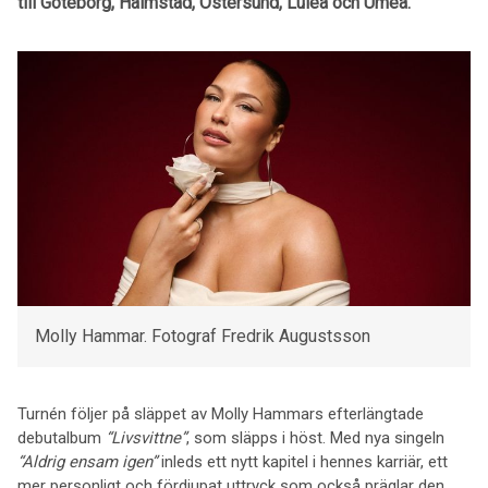
till
Göteborg, Halmstad, Östersund, Luleå och Umeå
.
Molly Hammar. Fotograf Fredrik Augustsson
Turnén följer på släppet av Molly Hammars efterlängtade
debutalbum
“Livsvittne”
, som släpps i höst. Med nya singeln
“Aldrig ensam igen”
inleds ett nytt kapitel i hennes karriär, ett
mer personligt och fördjupat uttryck som också präglar den