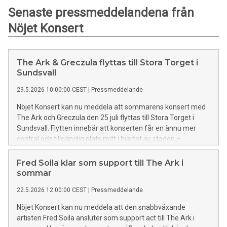
Senaste pressmeddelandena från
Nöjet Konsert
The Ark & Greczula flyttas till Stora Torget i
Sundsvall
29.5.2026 10:00:00 CEST
|
Pressmeddelande
Nöjet Konsert kan nu meddela att sommarens konsert med
The Ark och Greczula den 25 juli flyttas till Stora Torget i
Sundsvall. Flytten innebär att konserten får en ännu mer
central och tillgänglig plats mitt i hjärtat av staden –
samtidigt som ännu fler nu får möjlighet att uppleva kvällen
live.
Fred Soila klar som support till The Ark i
sommar
22.5.2026 12:00:00 CEST
|
Pressmeddelande
Nöjet Konsert kan nu meddela att den snabbväxande
artisten Fred Soila ansluter som support act till The Ark i