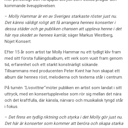
kommande liveupplevelsen.
–
Molly Hammar är en av Sveriges starkaste röster just nu.
Det känns väldigt roligt att få arrangera hennes konserter i
dessa städer och ge publiken chansen att uppleva henne i det
här nya skedet av hennes karriär,
säger Markus Westberg,
Nöjet Konsert.
Efter 15 år som artist tar Molly Hammar nu ett tydligt kliv fram
med sitt första fullängdsalbum, ett verk som vuxit fram genom
tid, erfarenhet och ett starkt konstnärligt sökande.
Tillsammans med producenten Peter Kvint har hon skapat ett
album där hennes röst, melodierna och texterna står i centrum.
På turnén
“Livsvittne”
möter publiken en artist som landat i sitt
uttryck, med en konsertupplevelse som rör sig mellan det nära
och det kraftfulla, där känsla, närvaro och musikalisk tyngd står
i fokus.
–
Det finns en tydlig riktning och styrka i det Molly gör just nu.
Det här är konserter som kommer att beröra och skapa starka