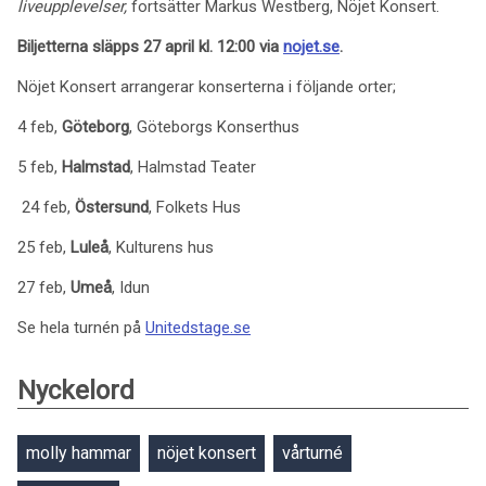
liveupplevelser,
fortsätter Markus Westberg, Nöjet Konsert.
Biljetterna släpps 27 april kl. 12:00 via
nojet.se
.
Nöjet Konsert arrangerar konserterna i följande orter;
4 feb,
Göteborg
, Göteborgs Konserthus
5 feb,
Halmstad
, Halmstad Teater
24 feb,
Östersund
, Folkets Hus
25 feb,
Luleå
, Kulturens hus
27 feb,
Umeå
, Idun
Se hela turnén på
Unitedstage.se
Nyckelord
molly hammar
nöjet konsert
vårturné