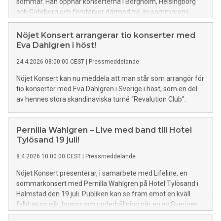
sommar. Han öppnar konserterna i Borgholm, Helsingborg
och Göteborg och förstärker därmed tre av sommarens
mest efterlängtade konsertkvällar.
Nöjet Konsert arrangerar tio konserter med
Eva Dahlgren i höst!
24.4.2026 08:00:00 CEST
|
Pressmeddelande
Nöjet Konsert kan nu meddela att man står som arrangör för
tio konserter med Eva Dahlgren i Sverige i höst, som en del
av hennes stora skandinaviska turné “Revalution Club”.
Pernilla Wahlgren – Live med band till Hotel
Tylösand 19 juli!
8.4.2026 10:00:00 CEST
|
Pressmeddelande
Nöjet Konsert presenterar, i samarbete med Lifeline, en
sommarkonsert med Pernilla Wahlgren på Hotel Tylösand i
Halmstad den 19 juli. Publiken kan se fram emot en kväll
fylld av musik, humor och underhållning när en av Sveriges
mest älskade scenpersonligheter intar scenen.