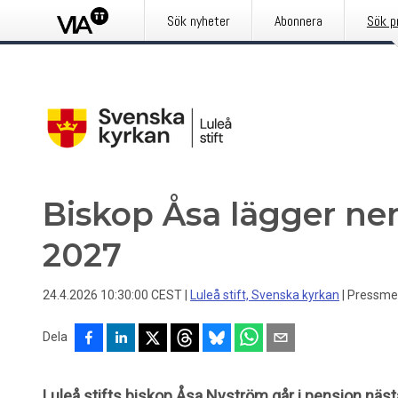
Sök nyheter
Abonnera
Sök p
Biskop Åsa lägger ne
2027
24.4.2026 10:30:00 CEST
|
Luleå stift, Svenska kyrkan
|
Pressme
Dela
Luleå stifts biskop Åsa Nyström går i pension nästa