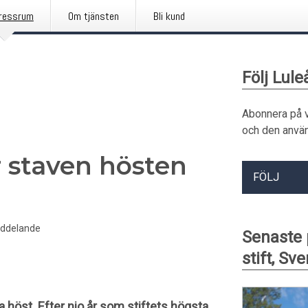
ressrum
Om tjänsten
Bli kund
Följ Lule
Abonnera på 
och den använ
r staven hösten
FÖLJ
ddelande
Senaste 
stift, Sv
 höst. Efter nio år som stiftets högsta