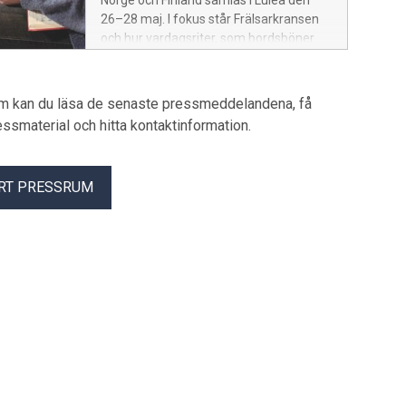
Norge och Finland samlas i Luleå den
26–28 maj. I fokus står Frälsarkransen
och hur vardagsriter, som bordsböner
och pilgrimsfärder, kan ge stöd och
mening i människors liv.
um kan du läsa de senaste pressmeddelandena, få
pressmaterial och hitta kontaktinformation.
RT PRESSRUM