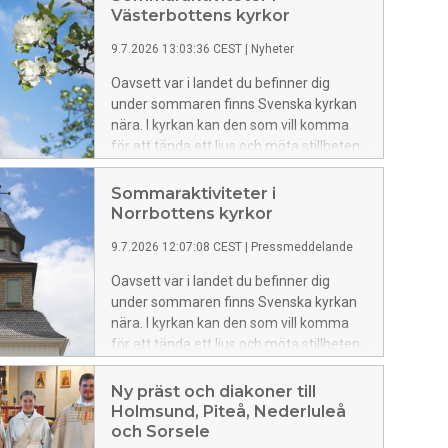
Västerbottens kyrkor
9.7.2026 13:03:36 CEST
|
Nyheter
Oavsett var i landet du befinner dig
under sommaren finns Svenska kyrkan
nära. I kyrkan kan den som vill komma
för att tända ett ljus och möta stillheten,
delta i en gudstjänst eller konsert – eller
upptäcka vårt gemensamma kulturarv.
Sommaraktiviteter i
Norrbottens kyrkor
9.7.2026 12:07:08 CEST
|
Pressmeddelande
Oavsett var i landet du befinner dig
under sommaren finns Svenska kyrkan
nära. I kyrkan kan den som vill komma
för att tända ett ljus och möta stillheten,
delta i en gudstjänst eller konsert – eller
upptäcka vårt gemensamma kulturarv.
Ny präst och diakoner till
Holmsund, Piteå, Nederluleå
och Sorsele