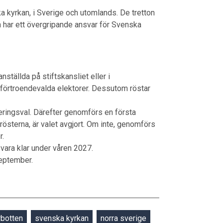
 kyrkan, i Sverige och utomlands. De tretton
har ett övergripande ansvar för Svenska
nställda på stiftskansliet eller i
a förtroendevalda elektorer. Dessutom röstar
ringsval. Därefter genomförs en första
österna, är valet avgjort. Om inte, genomförs
r.
 vara klar under våren 2027.
eptember.
rbotten
svenska kyrkan
norra sverige