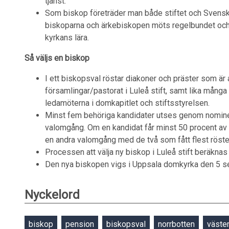
tjänst.
Som biskop företräder man både stiftet och Svenska
biskoparna och ärkebiskopen möts regelbundet och 
kyrkans lära.
Så väljs en biskop
I ett biskopsval röstar diakoner och präster som är a
församlingar/pastorat i Luleå stift, samt lika mång
ledamöterna i domkapitlet och stiftsstyrelsen.
Minst fem behöriga kandidater utses genom nomine
valomgång. Om en kandidat får minst 50 procent av r
en andra valomgång med de två som fått flest röste
Processen att välja ny biskop i Luleå stift beräknas
Den nya biskopen vigs i Uppsala domkyrka den 5 s
Nyckelord
biskop
pension
biskopsval
norrbotten
väste