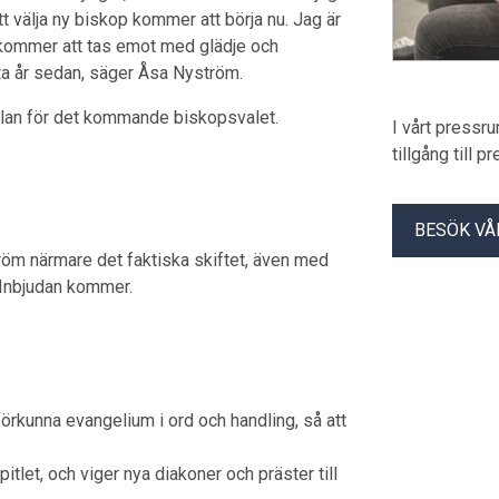
t välja ny biskop kommer att börja nu. Jag är
 kommer att tas emot med glädje och
tta år sedan, säger Åsa Nyström.
plan för det kommande biskopsvalet.
I vårt pressr
tillgång till 
BESÖK VÅ
röm närmare det faktiska skiftet, även med
 Inbjudan kommer.
örkunna evangelium i ord och handling, så att
tlet, och viger nya diakoner och präster till