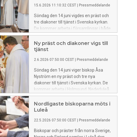
15.6.2026 11:10:32 CEST
|
Pressmeddelande
Söndag den 14 juni vigdes en präst och
tre diakoner till tjänst i Svenska kyrkan.
De kommer arbeta i församlingar i både
Norrbotten och Västerbotten.
Ny präst och diakoner vigs till
tjänst
2.6.2026 07:50:00 CEST
|
Pressmeddelande
Söndag den 14 juni viger biskop Åsa
Nyström en ny präst och tre nya
diakoner till tjänst i Svenska kyrkan. De
kommer arbeta i Holmsund, Nederluleå,
Piteå och Sorsele församlingar.
Nordligaste biskoparna möts i
Luleå
22.5.2026 07:50:00 CEST
|
Pressmeddelande
Biskopar och präster från norra Sverige,