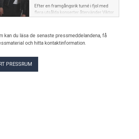
Efter en framgångsrik turné i fjol med
flera utsålda konserter återvänder Viktor
Norén och Linus Wahlgren i höst med
“Våra liv, våra musikaler”. Det blir en
större, starkare och ännu mer
um kan du läsa de senaste pressmeddelandena, få
storslagen föreställning när den nu
pressmaterial och hitta kontaktinformation.
flyttar in i Sveriges större konserthus
och arenor.
RT PRESSRUM