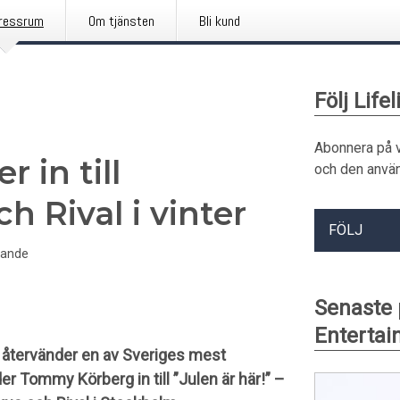
ressrum
Om tjänsten
Bli kund
Följ Life
Abonnera på 
 in till
och den använ
h Rival i vinter
FÖLJ
lande
Senaste 
Enterta
r återvänder en av Sveriges mest
uder Tommy Körberg in till ”Julen är här!” –