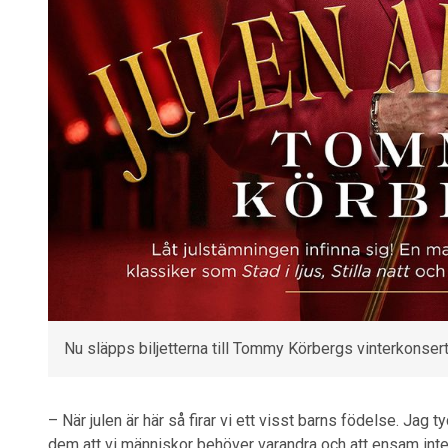
Nu släpps biljetterna till Tommy Körbergs vinterkonsert 
– När julen är här så firar vi ett visst barns födelse. Jag t
dem att vi människor behöver varandra och att ensam inte