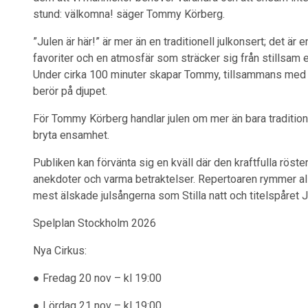
stund: välkomna! säger Tommy Körberg.
”Julen är här!” är mer än en traditionell julkonsert; det är
favoriter och en atmosfär som sträcker sig från stillsam e
Under cirka 100 minuter skapar Tommy, tillsammans med 
berör på djupet.
För Tommy Körberg handlar julen om mer än bara traditio
bryta ensamhet.
Publiken kan förvänta sig en kväll där den kraftfulla röst
anekdoter och varma betraktelser. Repertoaren rymmer allt
mest älskade julsångerna som Stilla natt och titelspåret Ju
Spelplan Stockholm 2026
Nya Cirkus:
● Fredag 20 nov – kl 19:00
● Lördag 21 nov – kl 19:00