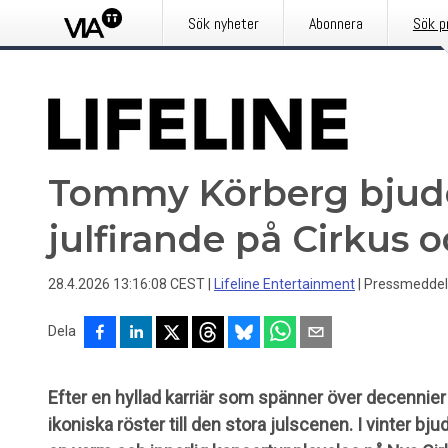
Sök nyheter
Abonnera
Sök p
Tommy Körberg bjuder
julfirande på Cirkus oc
28.4.2026 13:16:08 CEST
|
Lifeline Entertainment
|
Pressmedde
Dela
Efter en hyllad karriär som spänner över decennie
ikoniska röster till den stora julscenen. I vinter bj