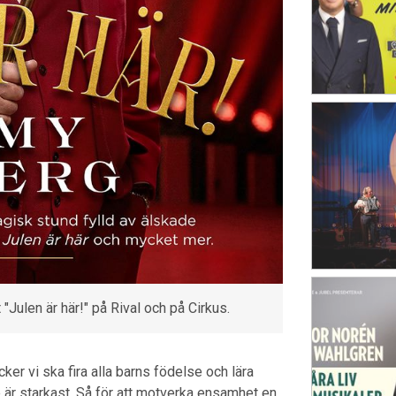
"Julen är här!" på Rival och på Cirkus.
ycker vi ska fira alla barns födelse och lära
 är starkast. Så för att motverka ensamhet en