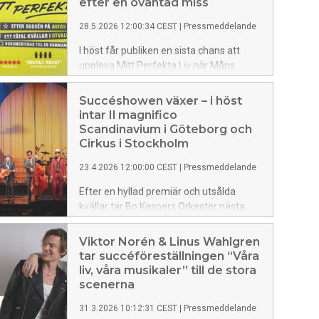
eftertanke vävs samman till en
efter en oväntad miss
stämningsfull helhetsupplevelse.
28.5.2026 12:00:34 CEST
|
Pressmeddelande
I höst får publiken en sista chans att
uppleva Mitt Perfekta Liv när Måns
Möller återvänder till scenen för ett fåtal
exklusiva kvällar runt om i Sverige. Med
Succéshowen växer – i höst
sig har han nya problem, ett tv-team -
intar Il magnifico
och sonen Viggos påminnelse om att
Scandinavium i Göteborg och
det är kul att vara glad.
Cirkus i Stockholm
23.4.2026 12:00:00 CEST
|
Pressmeddelande
Efter en hyllad premiär och utsålda
kvällar tar Bo Kaspers Orkester nästa
steg med sin jubileumsföreställning Il
magnifico. Intresset fortsätter att öka
Viktor Norén & Linus Wahlgren
och nu står det klart att produktionen
tar succéföreställningen “Våra
utökas med en stor spelning i
liv, våra musikaler” till de stora
Scandinavium samt flera exklusiva
scenerna
föreställningar på Cirkus.
31.3.2026 10:12:31 CEST
|
Pressmeddelande