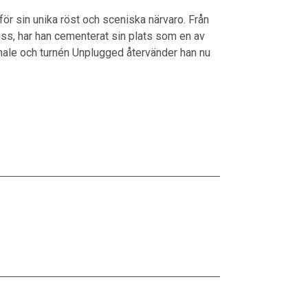
för sin unika röst och sceniska närvaro. Från
hess, har han cementerat sin plats som en av
nale och turnén Unplugged återvänder han nu