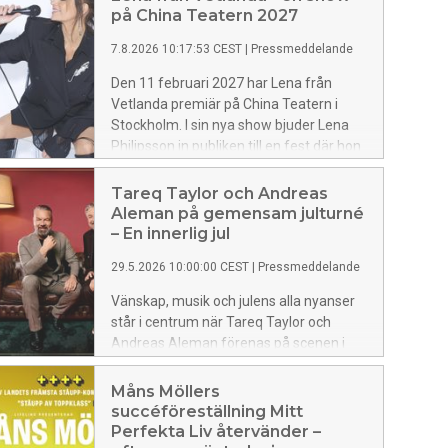
på China Teatern 2027
7.8.2026 10:17:53 CEST
|
Pressmeddelande
Den 11 februari 2027 har Lena från
Vetlanda premiär på China Teatern i
Stockholm. I sin nya show bjuder Lena
Philipsson in publiken till en fest där hon
med sin musik sammanfattar resan
från Vetlanda till ett liv på scen. Efter
Tareq Taylor och Andreas
flera år med nya äventyr är det nu dags
Aleman på gemensam julturné
att komma hem till den egna musiken
– En innerlig jul
och möta publiken igen. Biljetterna
29.5.2026 10:00:00 CEST
|
Pressmeddelande
släpps den 18 augusti kl. 10.00 via
showtic.se.
Vänskap, musik och julens alla nyanser
står i centrum när Tareq Taylor och
Andreas Aleman förenas på scenen i
den nya julshowen En innerlig jul. Turnén
har premiär i november 2026 och bjuder
Måns Möllers
publiken på en varm och personlig
succéföreställning Mitt
föreställning där musik, berättelser och
Perfekta Liv återvänder –