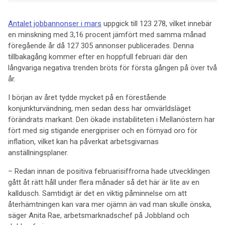
Antalet jobbannonser i mars
uppgick till 123 278, vilket innebär
en minskning med 3,16 procent jämfört med samma månad
föregående år då 127 305 annonser publicerades. Denna
tillbakagång kommer efter en hoppfull februari där den
långvariga negativa trenden bröts för första gången på över två
år.
I början av året tydde mycket på en förestående
konjunkturvändning, men sedan dess har omvärldsläget
förändrats markant. Den ökade instabiliteten i Mellanöstern har
fört med sig stigande energipriser och en förnyad oro för
inflation, vilket kan ha påverkat arbetsgivarnas
anställningsplaner.
– Redan innan de positiva februarisiffrorna hade utvecklingen
gått åt rätt håll under flera månader så det här är lite av en
kalldusch. Samtidigt är det en viktig påminnelse om att
återhämtningen kan vara mer ojämn än vad man skulle önska,
säger Anita Rae, arbetsmarknadschef på Jobbland och