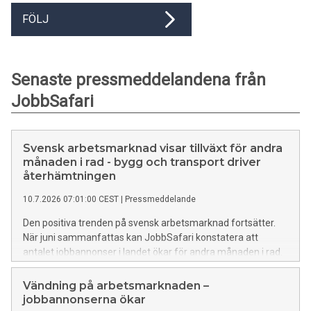
FÖLJ
Senaste pressmeddelandena från
JobbSafari
Svensk arbetsmarknad visar tillväxt för andra
månaden i rad - bygg och transport driver
återhämtningen
10.7.2026 07:01:00 CEST
|
Pressmeddelande
Den positiva trenden på svensk arbetsmarknad fortsätter.
När juni sammanfattas kan JobbSafari konstatera att
antalet jobbannonser i landet ökar för andra månaden i rad.
Precis som i maj är utvecklingen starkast inom bygg och
transport samt utanför storstadsregionerna.
Vändning på arbetsmarknaden –
jobbannonserna ökar