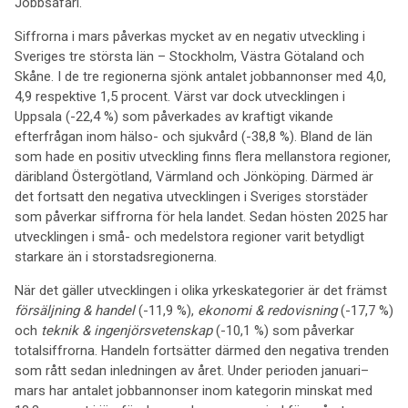
Jobbsafari.
Siffrorna i mars påverkas mycket av en negativ utveckling i
Sveriges tre största län – Stockholm, Västra Götaland och
Skåne. I de tre regionerna sjönk antalet jobbannonser med 4,0,
4,9 respektive 1,5 procent. Värst var dock utvecklingen i
Uppsala (-22,4 %) som påverkades av kraftigt vikande
efterfrågan inom hälso- och sjukvård (-38,8 %). Bland de län
som hade en positiv utveckling finns flera mellanstora regioner,
däribland Östergötland, Värmland och Jönköping. Därmed är
det fortsatt den negativa utvecklingen i Sveriges storstäder
som påverkar siffrorna för hela landet. Sedan hösten 2025 har
utvecklingen i små- och medelstora regioner varit betydligt
starkare än i storstadsregionerna.
När det gäller utvecklingen i olika yrkeskategorier är det främst
försäljning & handel
(-11,9 %),
ekonomi & redovisning
(-17,7 %)
och
teknik & ingenjörsvetenskap
(-10,1 %) som påverkar
totalsiffrorna. Handeln fortsätter därmed den negativa trenden
som rått sedan inledningen av året. Under perioden januari–
mars har antalet jobbannonser inom kategorin minskat med