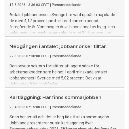
17.6.2026 13:36:03 CEST
|
Pressmeddelande
Antalet jobbannonser i Sverige har vänt uppåt. I maj ökade
de med 4,17 procent jämfört med samma period
föregående år. Vändningen drivs bland annat av bygg- och
anläggningsbranschen som ökade med 30,5 procent, en
bransch som vanligtvis fungerar som en vägvisare för
konjunkturen i allmänhet.
Nedgången i antalet jobbannonser tilltar
22.5.2026 07:30:00 CEST
|
Pressmeddelande
Den privata sektorn fortsätter att agera sänke för
arbetsmarknaden som helhet. I april minskade antalet
jobbannonser i Sverige med 5,02 procent. Det visar
Jobbindex från JobbSafari.
Kartläggning: Här finns sommarjobben
29.4.2026 07:15:00 CEST
|
Pressmeddelande
Snön har smält och det är hög tid att söka sommarjobb.
Jobbland presenterar nu sin kartläggning över
Sommarjobbssverige 2026. Siffrorna visar att det finns fler