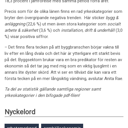
18,3 procent i jämförelse med samma period förra året.
Precis som för de olika länen finns en rad yrkeskategorier som
bryter den övergripande negativa trenden. Här sticker
bygg &
anläggning
(22,6 %) ut men även stora kategorier som
socialt
arbete & säkerhet
(3,6 %) och
installation, drift & underhåll
(3,0
%) visar positiva siffror.
– Det finns flera tecken på att byggbranschen börjar vakna till
liv efter en lång dvala och det här är ytterligare ett starkt bevis
på det. Byggsektorn brukar vara en bra predikator för resten av
ekonomin så det tar jag med mig som en viktig ljusglimt i en
annars lite dyster skörd. Att vi ser en tillväxt där kan vara ett
första tecken på en mer långsiktig vändning, avslutar Anita Rae.
Ta del av statistik gällande samtliga regioner samt
yrkeskategorier i den bifogade pdf-filen!
Nyckelord