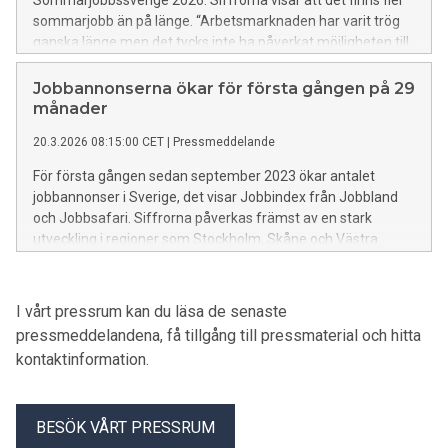
sommarjobb än på länge. “Arbetsmarknaden har varit trög
ganska länge men det tycks inte ha påverkat möjligheten till
sommarjobb” säger Ebba Ulfberg, ungdoms- och
jobbsökarexpert på Jobbland och Jobbsafari.
Jobbannonserna ökar för första gången på 29
månader
20.3.2026 08:15:00 CET
|
Pressmeddelande
För första gången sedan september 2023 ökar antalet
jobbannonser i Sverige, det visar Jobbindex från Jobbland
och Jobbsafari. Siffrorna påverkas främst av en stark
utveckling i regioner som Stockholm, Skåne och Västra
Götaland.
I vårt pressrum kan du läsa de senaste
pressmeddelandena, få tillgång till pressmaterial och hitta
kontaktinformation.
BESÖK VÅRT PRESSRUM