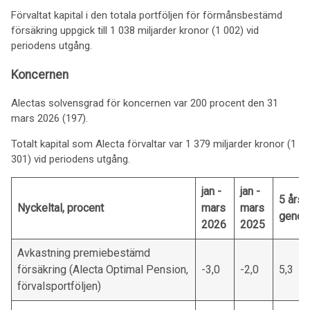
Förvaltat kapital i den totala portföljen för förmånsbestämd
försäkring uppgick till 1 038 miljarder kronor (1 002) vid
periodens utgång.
Koncernen
Alectas solvensgrad för koncernen var 200 procent den 31
mars 2026 (197).
Totalt kapital som Alecta förvaltar var 1 379 miljarder kronor (1
301) vid periodens utgång.
jan -
jan -
5 års
Nyckeltal, procent
mars
mars
genom
2026
2025
Avkastning premiebestämd
försäkring (Alecta Optimal Pension,
-3,0
-2,0
5,3
förvalsportföljen)