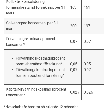
Kollektiv konsolidering
förmånsbestämd försäkring, per 31
163
161
mars
Solvensgrad koncernen, per 31
200
197
mars
Förvaltningskostnadsprocent
0,07
0,07
koncernen*
Förvaltningskostnadsprocent
premiebestämd försäkring*
0,05
0,05
Förvaltningskostnadsprocent
0,07
0,07
förmånsbestämd försäkring*
Kapitalförvaltningskostnadsprocent
0,027
0,026
koncernen*
*Nyckeltalet är baserat på rullande 12 månader